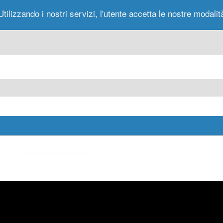
Utilizzando i nostri servizi, l'utente accetta le nostre modalit
Portale
Forum
Nuovi Messaggi
Messag