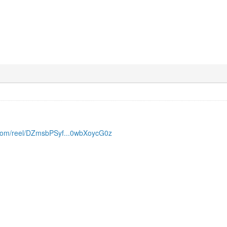
.com/reel/DZmsbPSyf...0wbXoycG0z