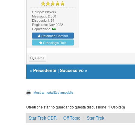
Gruppo: Players
Messaggi: 2,050
Discussioni: 64
Registrato: Nov 2022
Reputazione:
64
Database Comnet
Cronologia Role
Cerca
«
Precedente
|
Successivo
»
Mostra modalità stampabile
Utenti che stanno guardando questa discussione: 1 Ospite(i)
Star Trek GDR
Off Topic
Star Trek