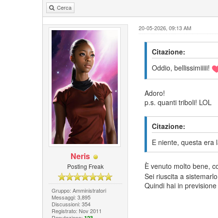
Cerca
20-05-2026, 09:13 AM
Citazione:
Oddio, bellissimiiiii!
Adoro!
p.s. quanti triboli! LOL
Citazione:
E niente, questa era
Neris
È venuto molto bene, c
Posting Freak
Sei riuscita a sistemar
Quindi hai in previsione
Gruppo: Amministratori
Messaggi: 3,895
Discussioni: 354
Registrato: Nov 2011
Reputazione:
123