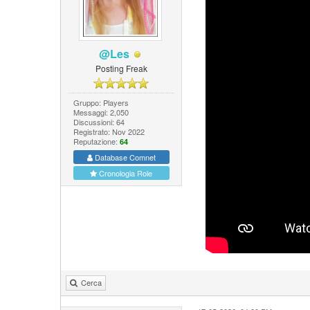
@Les
Posting Freak
Gruppo: Players
Messaggi: 2,050
Discussioni: 64
Registrato: Nov 2022
Reputazione:
64
Database Comnet
Cronologia Role
Cerca