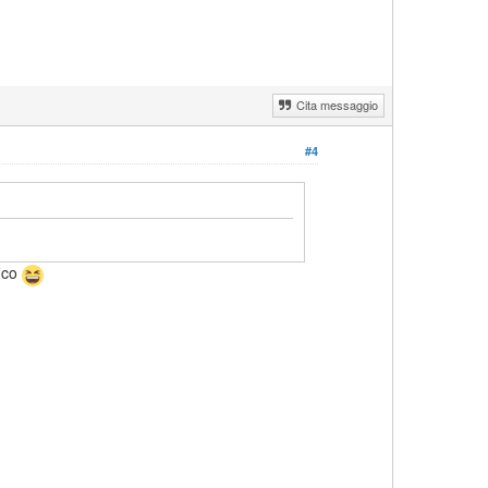
Cita messaggio
#4
fico