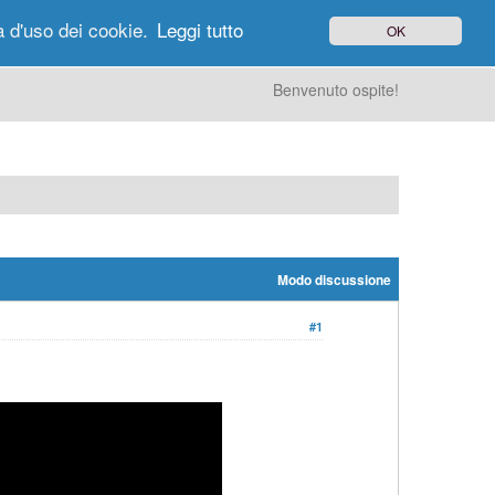
à d'uso dei cookie.
Leggi tutto
OK
gi di Oggi
Ricerca
Utenti
Altro
Benvenuto ospite!
Modo discussione
#1