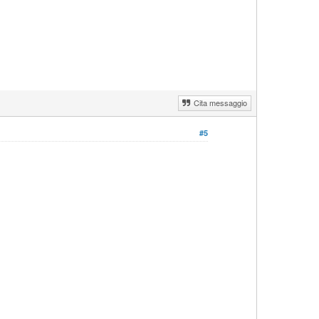
Cita messaggio
#5