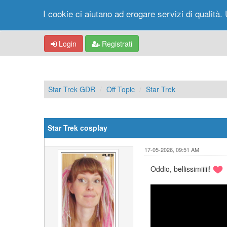
I cookie ci aiutano ad erogare servizi di qualità. 
Login
Registrati
Star Trek GDR
Off Topic
Star Trek
Star Trek cosplay
17-05-2026, 09:51 AM
Oddio, bellissimiiiii!