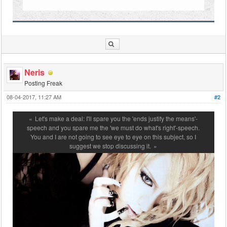
Neris
Posting Freak
08-04-2017, 11:27 AM
#2
Let's make a deal: I'll spare you the 'ends justify the means'-
speech and you spare me the 'we must do what's right'-speech.
You and I are not going to see eye to eye on this subject, so I
suggest we stop discussing it.