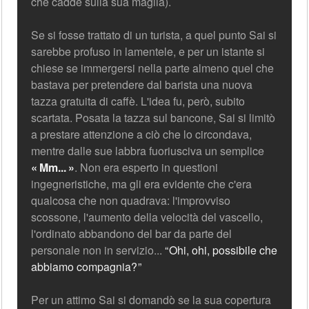
che cadde sulla sua maglia).
Se si fosse trattato di un turista, a quel punto Sai si
sarebbe profuso in lamentele, e per un istante si
chiese se immergersi nella parte almeno quel che
bastava per pretendere dal barista una nuova
tazza gratuita di caffè. L'idea fu, però, subito
scartata. Posata la tazza sul bancone, Sai si limitò
a prestare attenzione a ciò che lo circondava,
mentre dalle sue labbra fuoriusciva un semplice
Mm...
. Non era esperto in questioni
ingegneristiche, ma gli era evidente che c'era
qualcosa che non quadrava: l'improvviso
scossone, l'aumento della velocità del vascello,
l'ordinato abbandono del bar da parte del
personale non in servizio...
Ohi, ohi, possibile che
abbiamo compagnia?
Per un attimo Sai si domandò se la sua copertura