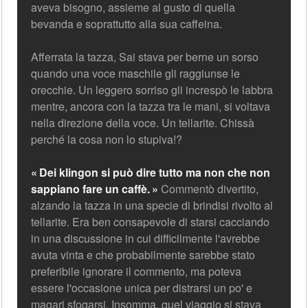
aveva bisogno, assieme al gusto di quella
bevanda e soprattutto alla sua caffeina.
Afferrata la tazza, Sai stava per berne un sorso
quando una voce maschile gli raggiunse le
orecchie. Un leggero sorriso gli increspò le labbra
mentre, ancora con la tazza tra le mani, si voltava
nella direzione della voce. Un tellarite. Chissà
perché la cosa non lo stupiva!?
Dei klingon si può dire tutto ma non che non
sappiano fare un caffè.
Commentò divertito,
alzando la tazza in una specie di brindisi rivolto al
tellarite. Era ben consapevole di starsi cacciando
in una discussione in cui difficilmente l'avrebbe
avuta vinta e che probabilmente sarebbe stato
preferibile ignorare il commento, ma poteva
essere l'occasione unica per distrarsi un po' e
magari sfogarsi. Insomma, quel viaggio si stava