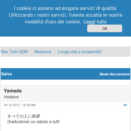
I cookie ci aiutano ad erogare servizi di qualità.
Utilizzando i nostri servizi, l'utente accetta le nostre
modalità d'uso dei cookie.
Leggi tutto
Login
Registrati
OK
Star Trek GDR
Welcome
Lunga vita e prosperità!
Salve
Modo discussione
Yamada
Visitatore
04-12-2017, 12:18 AM
#1
すべての人に挨拶
(traduzione) un saluto a tutti