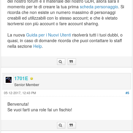
del nostro forum e il materiale del nostro GDR, allora sarà il
momento per te di creare la tua prima
scheda personaggio
. Si
ricorda che non esiste un numero massimo di personaggi
creabili ed utilizzabili con lo stesso account; e che è vietato
iscriversi con più account o fare account sharing.
La nuova
Guida per i Nuovi Utenti
risolverà tutti i tuoi dubbi, o
quasi, in caso di domande ricorda che puoi contattare lo staff
nella sezione
Help
.
1701E
Senior Member
05-12-2017, 12:43 PM
#5
Benvenuta!
Se vuoi farti una role fai un fischio!