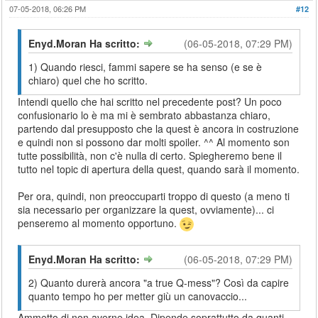
07-05-2018, 06:26 PM
#12
Enyd.Moran Ha scritto:
(06-05-2018, 07:29 PM)
1) Quando riesci, fammi sapere se ha senso (e se è
chiaro) quel che ho scritto.
Intendi quello che hai scritto nel precedente post? Un poco
confusionario lo è ma mi è sembrato abbastanza chiaro,
partendo dal presupposto che la quest è ancora in costruzione
e quindi non si possono dar molti spoiler. ^^ Al momento son
tutte possibilità, non c'è nulla di certo. Spiegheremo bene il
tutto nel topic di apertura della quest, quando sarà il momento.
Per ora, quindi, non preoccuparti troppo di questo (a meno ti
sia necessario per organizzare la quest, ovviamente)... ci
penseremo al momento opportuno.
Enyd.Moran Ha scritto:
(06-05-2018, 07:29 PM)
2) Quanto durerà ancora "a true Q-mess"? Così da capire
quanto tempo ho per metter giù un canovaccio...
Ammetto di non averne idea. Dipende soprattutto da quanti