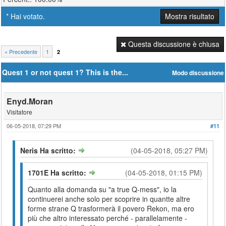
* Hai votato.
Mostra risultato
Questa discussione è chiusa
« Precedente
1
2
Quest 1 or not quest 1? This is the...
Modo discussione
Enyd.Moran
Visitatore
06-05-2018, 07:29 PM
#11
Neris Ha scritto:
(04-05-2018, 05:27 PM)
1701E Ha scritto:
(04-05-2018, 01:15 PM)
Quanto alla domanda su
"a true Q-mess", io la
continuerei anche solo per scoprire in quantte altre
forme strane Q trasformerà il povero Rekon, ma ero
più che altro interessato perché - parallelamente -