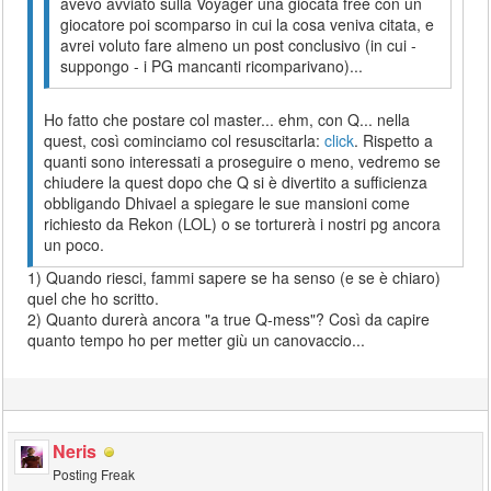
avevo avviato sulla Voyager una giocata free con un
giocatore poi scomparso in cui la cosa veniva citata, e
avrei voluto fare almeno un post conclusivo (in cui -
suppongo - i PG mancanti ricomparivano)...
Ho fatto che postare col master... ehm, con Q... nella
quest, così cominciamo col resuscitarla:
click
. Rispetto a
quanti sono interessati a proseguire o meno, vedremo se
chiudere la quest dopo che Q si è divertito a sufficienza
obbligando Dhivael a spiegare le sue mansioni come
richiesto da Rekon (LOL) o se torturerà i nostri pg ancora
un poco.
1) Quando riesci, fammi sapere se ha senso (e se è chiaro)
quel che ho scritto.
2) Quanto durerà ancora "a true Q-mess"? Così da capire
quanto tempo ho per metter giù un canovaccio...
Neris
Posting Freak