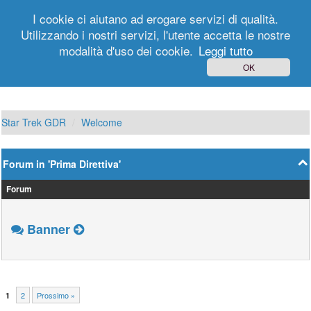
I cookie ci aiutano ad erogare servizi di qualità.
Utilizzando i nostri servizi, l'utente accetta le nostre
modalità d'uso dei cookie.
Leggi tutto
Login
Registrati
OK
Star Trek GDR
Welcome
Forum in 'Prima Direttiva'
Forum
Banner
2
Prossimo »
1