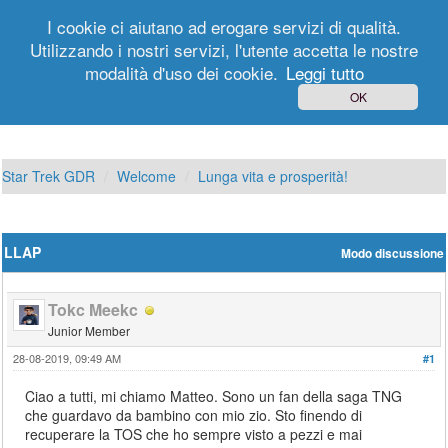
I cookie ci aiutano ad erogare servizi di qualità.
Utilizzando i nostri servizi, l'utente accetta le nostre
modalità d'uso dei cookie.
Leggi tutto
Login
Registrati
OK
Star Trek GDR
Welcome
Lunga vita e prosperità!
LLAP
Modo discussione
Tokc Meekc
Junior Member
28-08-2019, 09:49 AM
#1
Ciao a tutti, mi chiamo Matteo. Sono un fan della saga TNG
che guardavo da bambino con mio zio. Sto finendo di
recuperare la TOS che ho sempre visto a pezzi e mai