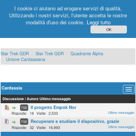
I cookie ci aiutano ad erogare servizi di qualità.
Utilizzando i nostri servizi, l'utente accetta le nostre
modalità d'uso dei cookie.
Leggi tutto
Login
Registrati
OK
Star Trek GDR
Star Trek GDR
Quadrante Alpha
Unione Cardassiana
Cardassia
Discussione
/
Autore
Ultimo messaggio
Il progetto Empok Nor
TSE
16
2,533
Recuperare e studiare il dispositivo, grazie
TSE
32
16,993