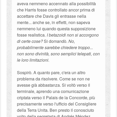
aveva nemmeno accennato alla possibilità
che Harris fosse controllato ancor prima di
accettare che Davis gli entrasse nella
mente... anche se, in effetti, non sapeva
nemmeno lui quando questa supposizione
fosse realistica.
I betazoidi non si accorgono
di certe cose?
Si domandò.
No,
probabilmente sarebbe chiedere troppo...
non sono divinità, sono semplici telepati, con
le loro limitazioni.
Sospirò. A quanto pare, c'era un altro
problema da risolvere. Come se non ne
avesse già abbastanza. Si voltò verso il
terminale, aprendo una comunicazione
criptata verso il Palais de la Concorde, più
precisamente verso l'ufficio del Consigliere
della Terra Unita. Ben presto il conosciuto
volto della segretaria di Andrés Méndez