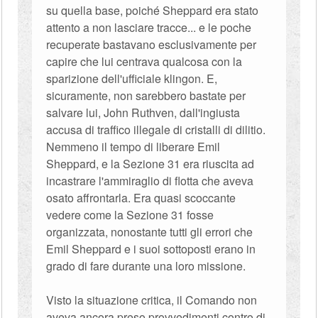
su quella base, poiché Sheppard era stato
attento a non lasciare tracce... e le poche
recuperate bastavano esclusivamente per
capire che lui centrava qualcosa con la
sparizione dell'ufficiale klingon. E,
sicuramente, non sarebbero bastate per
salvare lui, John Ruthven, dall'ingiusta
accusa di traffico illegale di cristalli di dilitio.
Nemmeno il tempo di liberare Emil
Sheppard, e la Sezione 31 era riuscita ad
incastrare l'ammiraglio di flotta che aveva
osato affrontarla. Era quasi scoccante
vedere come la Sezione 31 fosse
organizzata, nonostante tutti gli errori che
Emil Sheppard e i suoi sottoposti erano in
grado di fare durante una loro missione.
Visto la situazione critica, il Comando non
aveva ancora preso provvedimenti contro di