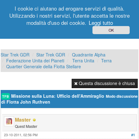
I cookie ci aiutano ad erogare servizi di qualità.
Utilizzando i nostri servizi, l'utente accetta le nostre
modalità d'uso dei cookie.
Leggi tutto
Login
Registrati
OK
Star Trek GDR
Star Trek GDR
Quadrante Alpha
Federazione Unita dei Pianeti
Terra Unita
Terra
Quartier Generale della Flotta Stellare
Questa discussione è chiusa
Missione sulla Luna: Ufficio dell'Ammiraglio
Modo discussione
TFB
di Flotta John Ruthven
Master
Quest Master
23-10-2011, 02:56 PM
#1