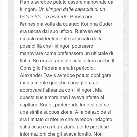
Harris avrebbe potuto essere manovrato dai
klingon.
Un klingon dalle capacità di un
betazoide... è assurdo.
Pensò per
l'ennesima volta da quando Korinna Suder
era uscita dal suo ufficio. Ruthven era
rimasto evidentemente scioccato dalla
possibilità che i klingon potessero
manovrare come preferissero un ufficiale di
flotta. Se era veramente così, allora anche il
Consiglio Federale era in pericolo:
Alexander Davis avrebbe potuto obbligare
mentalmente qualche consigliere ad
approvare l'alleanza con i klingon. Ma
questo suo timore non l'aveva riferito al
capitano Suder, preferendo tenersi per sé
una simile supposizione. Alla betazoide si
era limitato di riferire che avrebbe indagato
sulla cosa e a ringraziarla per le preziose
informazioni che gli aveva fornito. Non