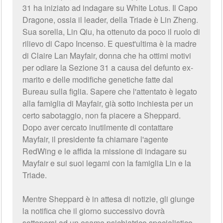
31 ha iniziato ad indagare su White Lotus. Il Capo
Dragone, ossia il leader, della Triade è Lin Zheng.
Sua sorella, Lin Qiu, ha ottenuto da poco il ruolo di
rilievo di Capo Incenso. E quest'ultima è la madre
di Claire Lan Mayfair, donna che ha ottimi motivi
per odiare la Sezione 31 a causa del defunto ex-
marito e delle modifiche genetiche fatte dal
Bureau sulla figlia. Sapere che l'attentato è legato
alla famiglia di Mayfair, già sotto inchiesta per un
certo sabotaggio, non fa piacere a Sheppard.
Dopo aver cercato inutilmente di contattare
Mayfair, il presidente fa chiamare l'agente
RedWing e le affida la missione di indagare su
Mayfair e sui suoi legami con la famiglia Lin e la
Triade.
Mentre Sheppard è in attesa di notizie, gli giunge
la notifica che il giorno successivo dovrà
sottoporsi ad un esame psichiatrico specialistico.