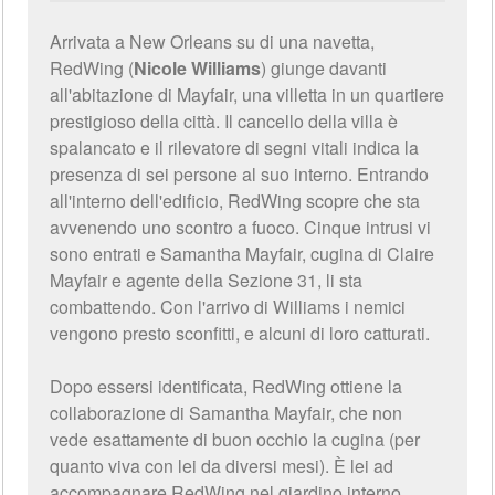
Arrivata a New Orleans su di una navetta,
RedWing (
Nicole Williams
) giunge davanti
all'abitazione di Mayfair, una villetta in un quartiere
prestigioso della città. Il cancello della villa è
spalancato e il rilevatore di segni vitali indica la
presenza di sei persone al suo interno. Entrando
all'interno dell'edificio, RedWing scopre che sta
avvenendo uno scontro a fuoco. Cinque intrusi vi
sono entrati e Samantha Mayfair, cugina di Claire
Mayfair e agente della Sezione 31, li sta
combattendo. Con l'arrivo di Williams i nemici
vengono presto sconfitti, e alcuni di loro catturati.
Dopo essersi identificata, RedWing ottiene la
collaborazione di Samantha Mayfair, che non
vede esattamente di buon occhio la cugina (per
quanto viva con lei da diversi mesi). È lei ad
accompagnare RedWing nel giardino interno,