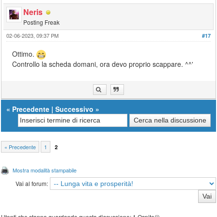
Neris
Posting Freak
02-06-2023, 09:37 PM
#17
Ottimo.
Controllo la scheda domani, ora devo proprio scappare. ^^'
«
Precedente
|
Successivo
»
« Precedente
1
2
Mostra modalità stampabile
Vai al forum:
Utenti che stanno guardando questa discussione: 1 Ospite(i)