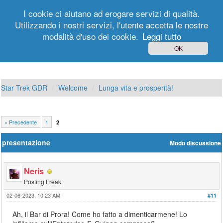
I cookie ci aiutano ad erogare servizi di qualità.
Utilizzando i nostri servizi, l'utente accetta le nostre
modalità d'uso dei cookie.
Leggi tutto
Login
Registrati
OK
Star Trek GDR
Welcome
Lunga vita e prosperità!
« Precedente
1
2
presentazione
Modo discussione
Neris
Posting Freak
02-06-2023, 10:23 AM
#11
Ah, il Bar di Prora! Come ho fatto a dimenticarmene! Lo