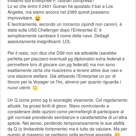
infiliamo sull'Enterprise-F, Guinan compresa?
Lo so che entro il 2401 Guinan ha spostato il bar a Los
Angeles, ma siamo ancora nel 2389 quindi possiamo
improvvisare.
E teoricamente, secondo un romanzo (quindi non canon), è
stata sulla USS Challenger dopo l'Enterprise-E: è
semplicemente cambiare il nome della nave. Dettagli
assolutamente insignificanti. LOL
Per il resto, non dico che DS9 non sia attivabile (sarebbe
perfetta per piazzarci eventuali pg diplomatici extra-federali e
permettere loro di giocare con pg federali) ma non sono
esattamente certa che riusciremo a tenere attive due navi e
una stazione stellare. Già attivando l'Enterprise un po' di
timore per la Voyager ce l'ho, almeno per quanto riguarda i
nuovi utenti.
Un Q come primo pg lo sconsiglio vivamente. Col regolamento
attuale, ha grossi limiti di gioco. Stavo cominciando a
considerare delle opzioni come permettergli di partecipare al
gdr normale prendendo sembianze e caratteristiche di un'altra
specie. Nel senso, perdendo temporaneamente le sue abilità
da Q (o limitandole fortemente) ma è tutto da valutare. Ma per
questo al massimo ne parliamo nella sezione apposita.