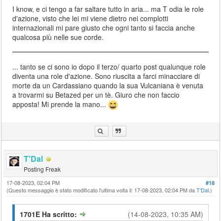
I know, e ci tengo a far saltare tutto in aria... ma T odia le role
d'azione, visto che lei mi viene dietro nei complotti
internazionali mi pare giusto che ogni tanto si faccia anche
qualcosa più nelle sue corde.
... tanto se ci sono io dopo il terzo/ quarto post qualunque role
diventa una role d'azione. Sono riuscita a farci minacciare di
morte da un Cardassiano quando la sua Vulcaniana è venuta
a trovarmi su Betazed per un tè. Giuro che non faccio
apposta! Mi prende la mano...
T'Dal
Posting Freak
17-08-2023, 02:04 PM
#18
(Questo messaggio è stato modificato l'ultima volta il: 17-08-2023, 02:04 PM da
T'Dal
.)
1701E Ha scritto:
(14-08-2023, 10:35 AM)