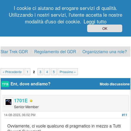
I cookie ci aiutano ad erogare servizi di qualità.
Utilizzando i nostri servizi, l'utente accetta le nostre
modalità d'uso dei cookie.
Leggi tutto
Login
Registrati
OK
Star Trek GDR
Regolamento del GDR
Organizziamo una role?
« Precedente
1
3
4
5
Prossimo »
2
Ent, dove andiamo?
Modo discussione
TFB
1701E
Senior Member
14-08-2023, 06:02 PM
#11
Ovviamente, ci vuole qualcuno di pragmatico in mezzo a Tutti