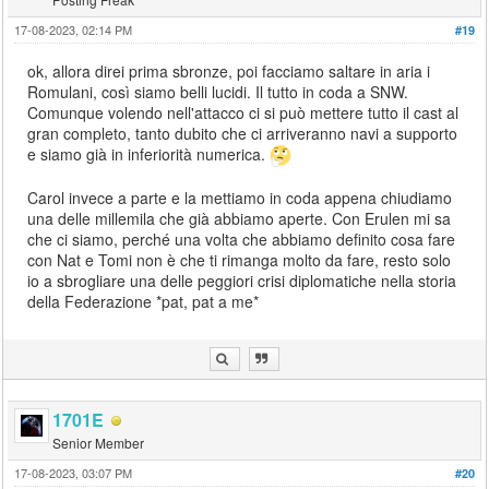
17-08-2023, 02:14 PM
#19
ok, allora direi prima sbronze, poi facciamo saltare in aria i
Romulani, così siamo belli lucidi. Il tutto in coda a SNW.
Comunque volendo nell'attacco ci si può mettere tutto il cast al
gran completo, tanto dubito che ci arriveranno navi a supporto
e siamo già in inferiorità numerica.
Carol invece a parte e la mettiamo in coda appena chiudiamo
una delle millemila che già abbiamo aperte. Con Erulen mi sa
che ci siamo, perché una volta che abbiamo definito cosa fare
con Nat e Tomi non è che ti rimanga molto da fare, resto solo
io a sbrogliare una delle peggiori crisi diplomatiche nella storia
della Federazione *pat, pat a me*
1701E
Senior Member
17-08-2023, 03:07 PM
#20