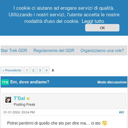
I cookie ci aiutano ad erogare servizi di qualità.
Utilizzando i nostri servizi, l'utente accetta le nostre
modalità d'uso dei cookie.
Leggi tutto
Login
Registrati
OK
Star Trek GDR
Regolamento del GDR
Organizziamo una role?
« Precedente
1
2
3
4
5
Ent, dove andiamo?
Modo discussione
TFB
T'Dal
Posting Freak
01-01-2024, 03:04 PM
#41
Potrei pentirmi di quello che sto per dire ma… ci sto