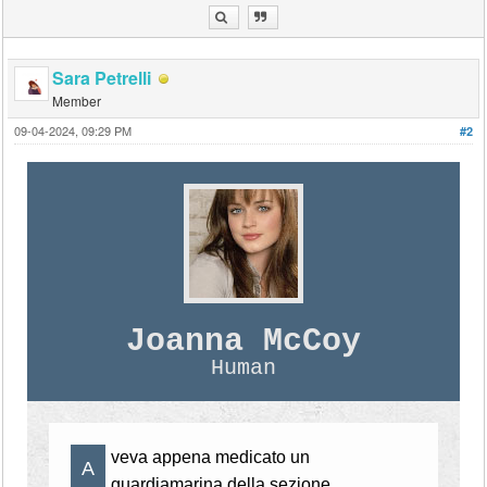
Sara Petrelli
Member
09-04-2024, 09:29 PM
#2
Joanna McCoy
Human
veva appena medicato un
A
guardiamarina della sezione