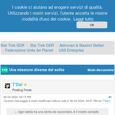
I cookie ci aiutano ad erogare servizi di qualità.
Utilizzando i nostri servizi, l'utente accetta le nostre
modalità d'uso dei cookie.
Leggi tutto
Login
Registrati
OK
Star Trek GDR
Star Trek GDR
Astronavi & Stazioni Stellari
Federazione Unita dei Pianeti
USS Enterprise
Una missione diversa dal solito
Modo discussione
TFB
T'Dal
Posting Freak
06-04-2024, 04:15 PM
#1
(Questo messaggio è stato modificato l'ultima volta il: 06-04-2024, 04:51 PM da
T'Dal
.)
Ogni stella ha una storia da raccontare, è il nostro compito