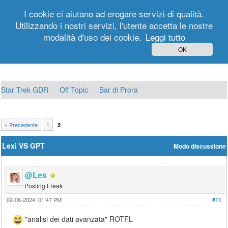
I cookie ci aiutano ad erogare servizi di qualità.
Utilizzando i nostri servizi, l'utente accetta le nostre
modalità d'uso dei cookie.
Leggi tutto
Login
Registrati
OK
Star Trek GDR
Off Topic
Bar di Prora
« Precedente
1
2
Lexi VS GPT
Modo discussione
@Les
Posting Freak
02-06-2024, 01:47 PM
#11
"analisi dei dati avanzata" ROTFL