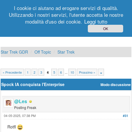
I cookie ci aiutano ad erogare servizi di qualità.
Utilizzando i nostri servizi, l'utente accetta le nostre
modalità d'uso dei cookie.
Leggi tutto
Login
Registrati
OK
Star Trek GDR
Off Topic
Star Trek
« Precedente
1
2
3
5
6
...
10
Prossimo »
4
Spock IA conquista l'Enterprise
Modo discussione
@Les
Posting Freak
04-05-2025, 07:38 PM
#31
Rotfl