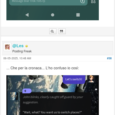
@Les
Posting Freak
06-05-2025, 10:48 AM
#38
... Che per la cronaca... L'ho confuso io così: