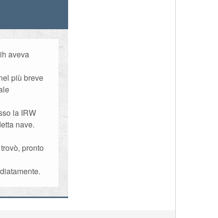
rih aveva
nel più breve
ale
esso la IRW
etta nave.
 trovò, pronto
diatamente.