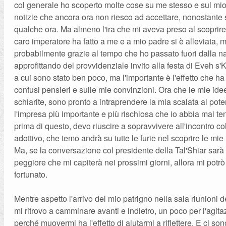
col generale ho scoperto molte cose su me stesso e sul mi
notizie che ancora ora non riesco ad accettare, nonostante 
qualche ora. Ma almeno l'ira che mi aveva preso al scoprire
caro imperatore ha fatto a me e a mio padre si è alleviata, m
probabilmente grazie al tempo che ho passato fuori dalla n
approfittando del provvidenziale invito alla festa di Eveh s'
a cui sono stato ben poco, ma l'importante è l'effetto che ha 
confusi pensieri e sulle mie convinzioni. Ora che le mie ide
schiarite, sono pronto a intraprendere la mia scalata al pote
l'impresa più importante e più rischiosa che io abbia mai te
prima di questo, devo riuscire a sopravvivere all'incontro c
adottivo, che temo andrà su tutte le furie nel scoprire le mie 
Ma, se la conversazione col presidente della Tal'Shiar sarà
peggiore che mi capiterà nei prossimi giorni, allora mi potrò
fortunato.
Mentre aspetto l'arrivo del mio patrigno nella sala riunioni 
mi ritrovo a camminare avanti e indietro, un poco per l'agita
perché muovermi ha l'effetto di aiutarmi a riflettere. E ci so