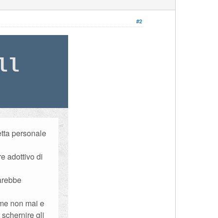
#2
ll
etta personale
e adottivo di
sarebbe
me non mai e
 schernire gli