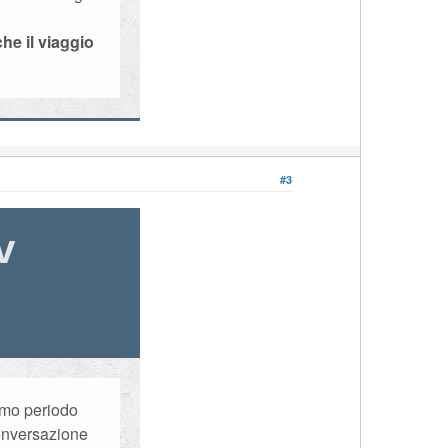
he il viaggio
#3
v
imo periodo
conversazione