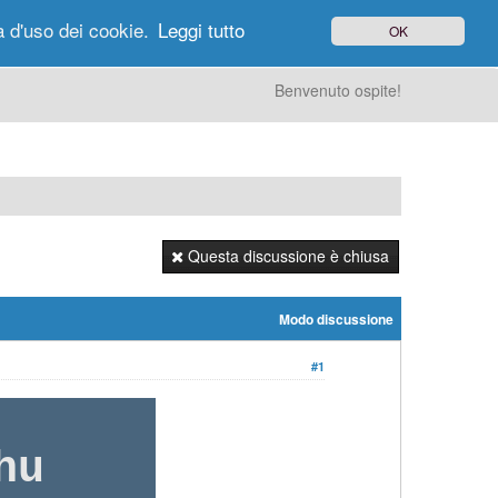
à d'uso dei cookie.
Leggi tutto
OK
gi di Oggi
Ricerca
Utenti
Altro
Benvenuto ospite!
Questa discussione è chiusa
Modo discussione
#1
hu