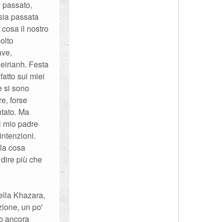
o passato,
sia passata
 cosa il nostro
olto
ave,
Keirianh. Festa
fatto sui miei
e si sono
re, forse
ntato. Ma
ol mio padre
intenzioni.
 la cosa
 dire più che
della Khazara,
zione, un po'
no ancora