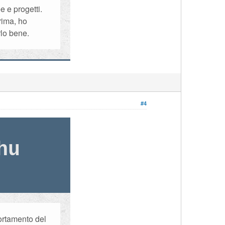
e e progetti.
rima, ho
rlo bene.
#4
hu
portamento del