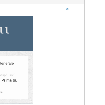
#5
ll
 Generale
e spinse il
.
Prima tu,
s.