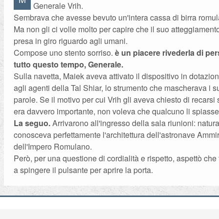
Generale Vrih.
Sembrava che avesse bevuto un'intera cassa di birra romul
Ma non gli ci volle molto per capire che il suo atteggiament
presa in giro riguardo agli umani.
Compose uno stento sorriso.
è un piacere rivederla di p
tutto questo tempo, Generale.
Sulla navetta, Maiek aveva attivato il dispositivo in dotazio
agli agenti della Tal Shiar, lo strumento che mascherava i su
parole. Se il motivo per cui Vrih gli aveva chiesto di recarsi
era davvero importante, non voleva che qualcuno li spiasse
La seguo.
Arrivarono all'ingresso della sala riunioni: natu
conosceva perfettamente l'architettura dell'astronave Ammi
dell'Impero Romulano.
Però, per una questione di cordialità e rispetto, aspettò che 
a spingere il pulsante per aprire la porta.