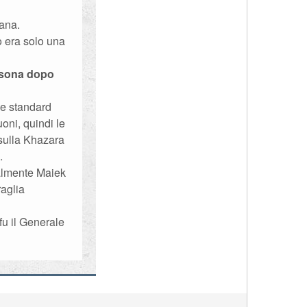
ana.
o era solo una
ersona dopo
ne standard
oni, quindi le
 sulla Khazara
.
ralmente Maiek
raglia
fu il Generale