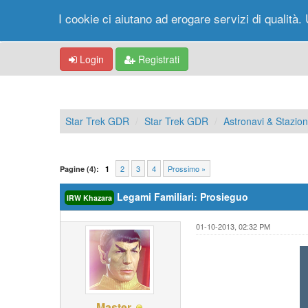
I cookie ci aiutano ad erogare servizi di qualità. 
Login
Registrati
Star Trek GDR
Star Trek GDR
Astronavi & Stazioni
2
3
4
Prossimo »
Pagine (4):
1
Legami Familiari: Prosieguo
IRW Khazara
01-10-2013, 02:32 PM
Master