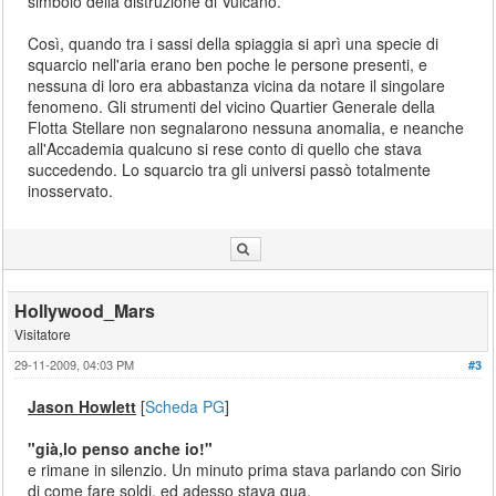
simbolo della distruzione di Vulcano.
Così, quando tra i sassi della spiaggia si aprì una specie di
squarcio nell'aria erano ben poche le persone presenti, e
nessuna di loro era abbastanza vicina da notare il singolare
fenomeno. Gli strumenti del vicino Quartier Generale della
Flotta Stellare non segnalarono nessuna anomalia, e neanche
all'Accademia qualcuno si rese conto di quello che stava
succedendo. Lo squarcio tra gli universi passò totalmente
inosservato.
Hollywood_Mars
Visitatore
29-11-2009, 04:03 PM
#3
Jason Howlett
[
Scheda PG
]
"già,lo penso anche io!"
e rimane in silenzio. Un minuto prima stava parlando con Sirio
di come fare soldi, ed adesso stava qua.