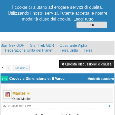
I cookie ci aiutano ad erogare servizi di qualità.
Utilizzando i nostri servizi, l'utente accetta le nostre
modalità d'uso dei cookie.
Leggi tutto
Login
Registrati
OK
Star Trek GDR
Star Trek GDR
Quadrante Alpha
Federazione Unita dei Pianeti
Terra Unita
Terra
Questa discussione è chiusa
2
Prossimo »
1
Crocevia Dimensionale: Il Varco
Modo discussione
TFB
Master
Quest Master
27-11-2009, 03:16 PM
#1