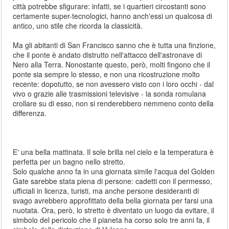
città potrebbe sfigurare: infatti, se i quartieri circostanti sono
certamente super-tecnologici, hanno anch'essi un qualcosa di
antico, uno stile che ricorda la classicità.
Ma gli abitanti di San Francisco sanno che è tutta una finzione,
che il ponte è andato distrutto nell'attacco dell'astronave di
Nero alla Terra. Nonostante questo, però, molti fingono che il
ponte sia sempre lo stesso, e non una ricostruzione molto
recente: dopotutto, se non avessero visto con i loro occhi - dal
vivo o grazie alle trasmissioni televisive - la sonda romulana
crollare su di esso, non si renderebbero nemmeno conto della
differenza.
E' una bella mattinata. Il sole brilla nel cielo e la temperatura è
perfetta per un bagno nello stretto.
Solo qualche anno fa in una giornata simile l'acqua del Golden
Gate sarebbe stata piena di persone: cadetti con il permesso,
ufficiali in licenza, turisti, ma anche persone desideranti di
svago avrebbero approfittato della bella giornata per farsi una
nuotata. Ora, però, lo stretto è diventato un luogo da evitare, il
simbolo del pericolo che il pianeta ha corso solo tre anni fa, il