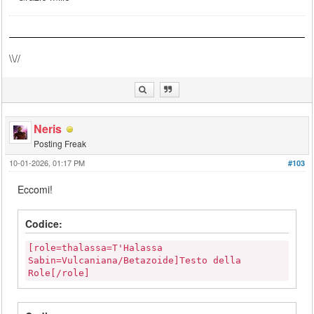
\\//
Neris
Posting Freak
10-01-2026, 01:17 PM
#103
Eccomi!
Codice:
[role=thalassa=T'Halassa
Sabin=Vulcaniana/Betazoide]Testo della
Role[/role]