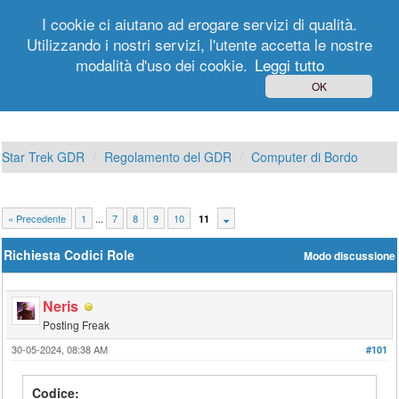
I cookie ci aiutano ad erogare servizi di qualità.
Utilizzando i nostri servizi, l'utente accetta le nostre
modalità d'uso dei cookie.
Leggi tutto
Login
Registrati
OK
Star Trek GDR
Regolamento del GDR
Computer di Bordo
« Precedente
1
...
7
8
9
10
11
Richiesta Codici Role
Modo discussione
Neris
Posting Freak
30-05-2024, 08:38 AM
#101
Codice: