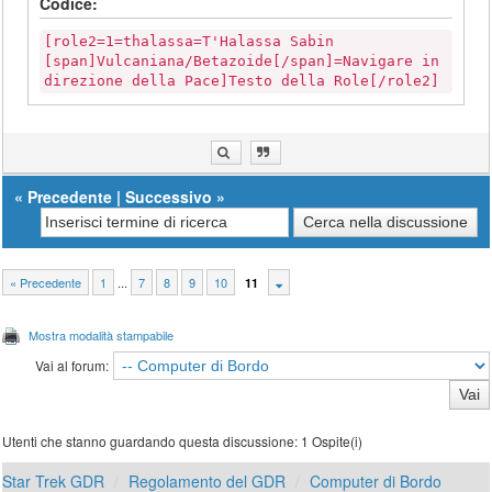
Codice:
[role2=1=thalassa=T'Halassa Sabin
[span]Vulcaniana/Betazoide[/span]=Navigare in
direzione della Pace]Testo della Role[/role2]
«
Precedente
|
Successivo
»
« Precedente
1
...
7
8
9
10
11
Mostra modalità stampabile
Vai al forum:
Utenti che stanno guardando questa discussione: 1 Ospite(i)
Star Trek GDR
Regolamento del GDR
Computer di Bordo