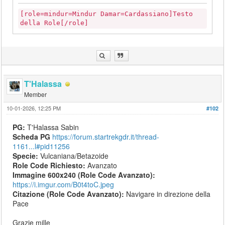
[role=mindur=Mindur Damar=Cardassiano]Testo
della Role[/role]
T'Halassa
Member
10-01-2026, 12:25 PM
#102
PG:
T'Halassa Sabin
Scheda PG
https://forum.startrekgdr.it/thread-
1161...l#pid11256
Specie:
Vulcaniana/Betazoide
Role Code Richiesto:
Avanzato
Immagine 600x240 (Role Code Avanzato):
https://i.imgur.com/B0t4toC.jpeg
Citazione (Role Code Avanzato):
Navigare in direzione della
Pace
Grazie mille