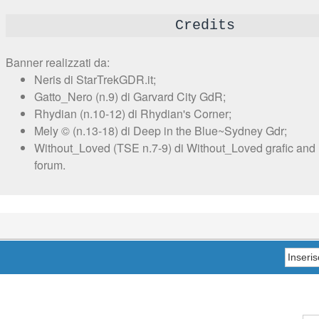
Credits
Banner realizzati da:
Neris di StarTrekGDR.it;
Gatto_Nero (n.9) di Garvard City GdR;
Rhydian (n.10-12) di Rhydian's Corner;
Mely © (n.13-18) di Deep in the Blue~Sydney Gdr;
Without_Loved (TSE n.7-9) di Without_Loved grafic and m
forum.