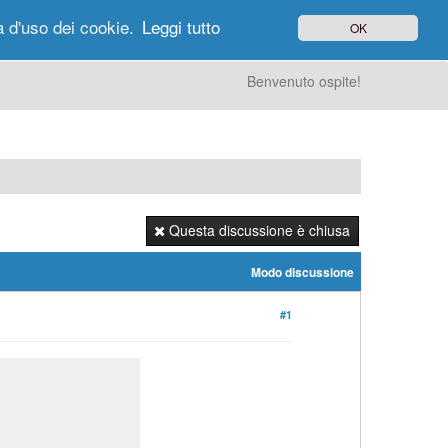
à d'uso dei cookie.
Leggi tutto
OK
gi di Oggi
Ricerca
Utenti
Altro
Benvenuto ospite!
Questa discussione è chiusa
Modo discussione
#1