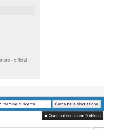
ore - official
Questa discussione è chiusa