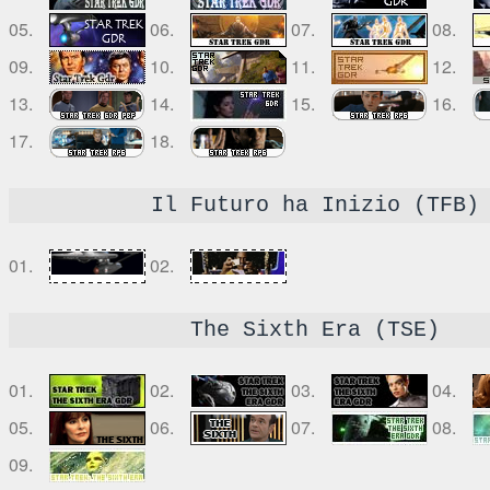
05.
06.
07.
08.
09.
10.
11.
12.
13.
14.
15.
16.
17.
18.
Il Futuro ha Inizio (TFB)
01.
02.
The Sixth Era (TSE)
01.
02.
03.
04.
05.
06.
07.
08.
09.