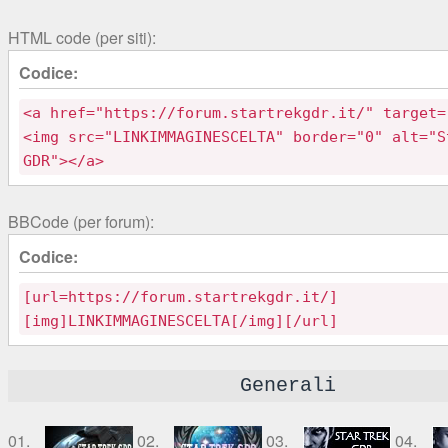
HTML code (per siti):
Codice:
<a href="https://forum.startrekgdr.it/" target=
<img src="LINKIMMAGINESCELTA" border="0" alt="S
GDR"></a>
BBCode (per forum):
Codice:
[url=https://forum.startrekgdr.it/]
[img]LINKIMMAGINESCELTA[/img][/url]
Generali
01.
02.
03.
04.