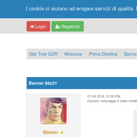
I cookie ci aiutano ad erogare servizi di qualità. 
Login
Registrati
Star Trek GDR
Welcome
Prima Direttiva
Banne
Banner 88x31
07-08-2016, 01:30 PM
(Questo messaggio è stato modific
Master