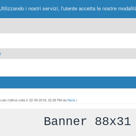
Utilizzando i nostri servizi, l'utente accetta le nostre modalit
Portale
Forum
Nuovi Messaggi
Messag
r
ato l'ultima volta il: 22-09-2018, 02:36 PM da
Neris
.)
Banner 88x31