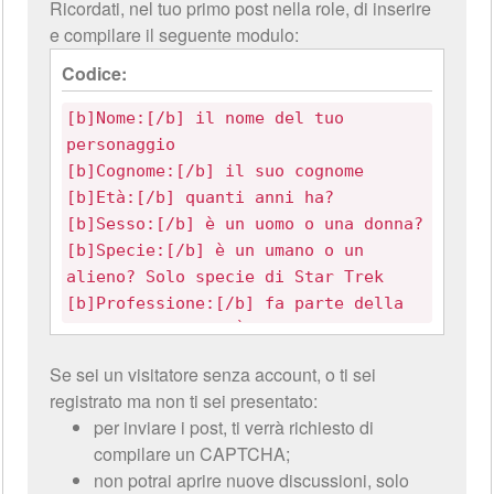
Ricordati, nel tuo primo post nella role, di inserire
e compilare il seguente modulo:
Codice:
[b]Nome:[/b] il nome del tuo
personaggio
[b]Cognome:[/b] il suo cognome
[b]Età:[/b] quanti anni ha?
[b]Sesso:[/b] è un uomo o una donna?
[b]Specie:[/b] è un umano o un
alieno? Solo specie di Star Trek
[b]Professione:[/b] fa parte della
Flotta Stellare? È un cadetto
all'Accademia?
Se sei un visitatore senza account, o ti sei
registrato ma non ti sei presentato:
per inviare i post, ti verrà richiesto di
compilare un CAPTCHA;
non potrai aprire nuove discussioni, solo