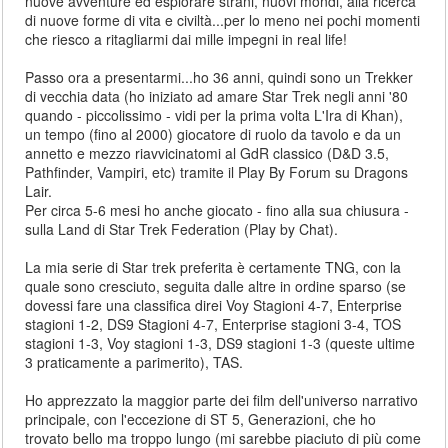
nuove avventure ed esplorare strani, nuovi mondi, alla ricerca
di nuove forme di vita e civiltà...per lo meno nei pochi momenti
che riesco a ritagliarmi dai mille impegni in real life!
Passo ora a presentarmi...ho 36 anni, quindi sono un Trekker
di vecchia data (ho iniziato ad amare Star Trek negli anni '80
quando - piccolissimo - vidi per la prima volta L'Ira di Khan),
un tempo (fino al 2000) giocatore di ruolo da tavolo e da un
annetto e mezzo riavvicinatomi al GdR classico (D&D 3.5,
Pathfinder, Vampiri, etc) tramite il Play By Forum su Dragons
Lair.
Per circa 5-6 mesi ho anche giocato - fino alla sua chiusura -
sulla Land di Star Trek Federation (Play by Chat).
La mia serie di Star trek preferita è certamente TNG, con la
quale sono cresciuto, seguita dalle altre in ordine sparso (se
dovessi fare una classifica direi Voy Stagioni 4-7, Enterprise
stagioni 1-2, DS9 Stagioni 4-7, Enterprise stagioni 3-4, TOS
stagioni 1-3, Voy stagioni 1-3, DS9 stagioni 1-3 (queste ultime
3 praticamente a parimerito), TAS.
Ho apprezzato la maggior parte dei film dell'universo narrativo
principale, con l'eccezione di ST 5, Generazioni, che ho
trovato bello ma troppo lungo (mi sarebbe piaciuto di più come