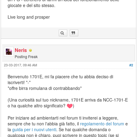
giocate e del sito stesso.
Live long and prosper
Neris
Posting Freak
23-03-2017, 09:46 AM
#2
Benvenuto 1701E, mi fa piacere che tu abbia deciso di
iscriverti! *-*
*offre birra romulana di contrabbando*
(Una curiosità sul tuo nickname, 1701E arriva da NCC-1701-E
o ha qualche altro significato?
)
Per iniziare ad ambientarti nel forum ti inviterei a leggere,
sempre che tu non l'abbia già fatto, il
regolamento del forum
e
la
guida per i nuovi utenti
. Se hai qualche domanda o
qualcosa non è chiaro, puoi scrivere in questo topic (se si