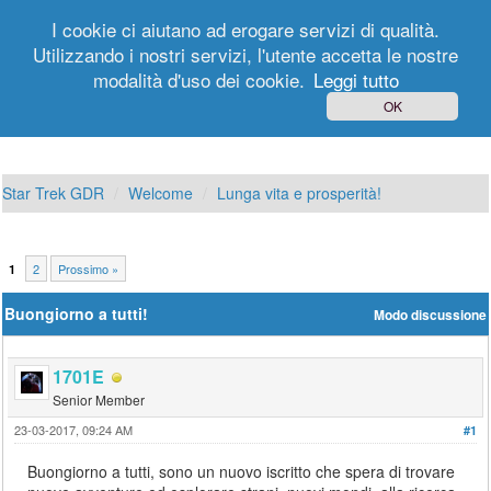
I cookie ci aiutano ad erogare servizi di qualità.
Utilizzando i nostri servizi, l'utente accetta le nostre
modalità d'uso dei cookie.
Leggi tutto
Login
Registrati
OK
Star Trek GDR
Welcome
Lunga vita e prosperità!
2
Prossimo »
1
Buongiorno a tutti!
Modo discussione
1701E
Senior Member
23-03-2017, 09:24 AM
#1
Buongiorno a tutti, sono un nuovo iscritto che spera di trovare