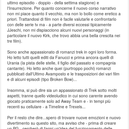
ultimo episodio - doppio - della settima stagione) e
l'Insurrezione. Per quanto concerne il nuovo corso narrativo
non mi piace quanto il vecchio, ma non lo bollo come eretico a
priori. Trattandosi di film non è facile valutarle e confrontarlo
con delle serie tv ma - a parte diversi eccessi tipicamente
JJeschi, non mi dispiacciono alcuni nuovi personaggi (in
particolare il nuovo Kirk, che trovo abbia una bella crescita nei
tre film).
Sono anche appassionato di romanzi trek in ogni loro forma.
Ho letto tutti quelli editi da Fanucci e prima ancora quelli di
Urania (la pista delle stelle, il figlio del passato e compagnia
cantante). Ho letto anche quei (purtroppo pochi) romanzi
pubblicati dall'Ultimo Avamposto e le trasposizioni dei vari film
e di alcuni episodi (tipo Broken Bow)...
Insomma, si può dire sia un appassionato di Trek sotto molti
aspetti, tranne quello videoludico in cui sono carente avendo
giocato praticamente solo ad Away Team e - in tempi più
recenti su cellulare - a Timeline e Trexels...
Per il resto che dire...spero di trovare nuove emozioni e nuovo
divertimento su questo sito, ma avviso che - prima di creare
un PG - cercherò di farmi un'idea del funzionamento delle