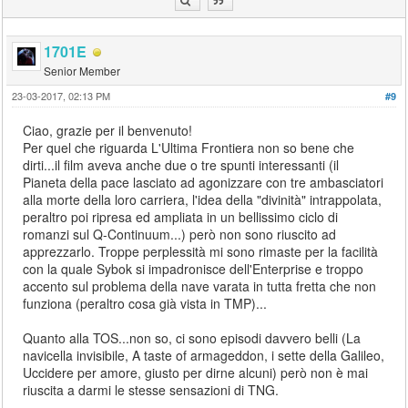
1701E
Senior Member
23-03-2017, 02:13 PM
#9
Ciao, grazie per il benvenuto!
Per quel che riguarda L'Ultima Frontiera non so bene che
dirti...il film aveva anche due o tre spunti interessanti (il
Pianeta della pace lasciato ad agonizzare con tre ambasciatori
alla morte della loro carriera, l'idea della "divinità" intrappolata,
peraltro poi ripresa ed ampliata in un bellissimo ciclo di
romanzi sul Q-Continuum...) però non sono riuscito ad
apprezzarlo. Troppe perplessità mi sono rimaste per la facilità
con la quale Sybok si impadronisce dell'Enterprise e troppo
accento sul problema della nave varata in tutta fretta che non
funziona (peraltro cosa già vista in TMP)...
Quanto alla TOS...non so, ci sono episodi davvero belli (La
navicella invisibile, A taste of armageddon, i sette della Galileo,
Uccidere per amore, giusto per dirne alcuni) però non è mai
riuscita a darmi le stesse sensazioni di TNG.