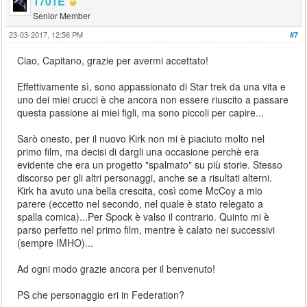
1701E
Senior Member
23-03-2017, 12:56 PM
#7
Ciao, Capitano, grazie per avermi accettato!
Effettivamente sì, sono appassionato di Star trek da una vita e
uno dei miei crucci è che ancora non essere riuscito a passare
questa passione ai miei figli, ma sono piccoli per capire...
Sarò onesto, per il nuovo Kirk non mi è piaciuto molto nel
primo film, ma decisi di dargli una occasione perchè era
evidente che era un progetto "spalmato" su più storie. Stesso
discorso per gli altri personaggi, anche se a risultati alterni.
Kirk ha avuto una bella crescita, così come McCoy a mio
parere (eccetto nel secondo, nel quale è stato relegato a
spalla comica)...Per Spock è valso il contrario. Quinto mi è
parso perfetto nel primo film, mentre è calato nei successivi
(sempre IMHO)...
Ad ogni modo grazie ancora per il benvenuto!
PS che personaggio eri in Federation?