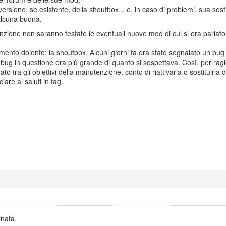
versione, se esistente, della shoutbox... e, in caso di problemi, sua so
alcuna buona.
ione non saranno testate le eventuali nuove mod di cui si era parlato i
ento dolente: la shoutbox. Alcuni giorni fa era stato segnalato un bug a
bug in questione era più grande di quanto si sospettava. Così, per ragio
to tra gli obiettivi della manutenzione, conto di riattivarla o sostituirla 
iare ai saluti in tag.
nata.