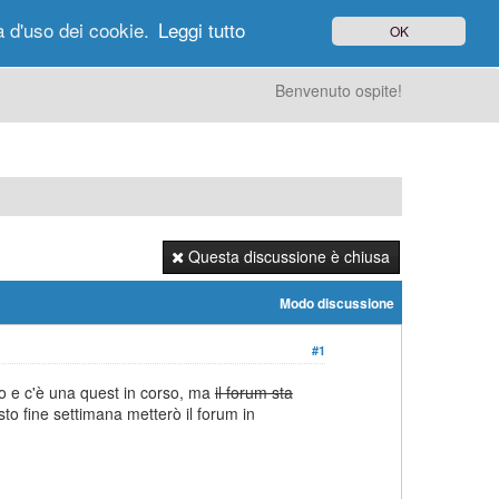
à d'uso dei cookie.
Leggi tutto
OK
gi di Oggi
Ricerca
Utenti
Altro
Benvenuto ospite!
Questa discussione è chiusa
Modo discussione
#1
o e c'è una quest in corso, ma
il forum sta
to fine settimana metterò il forum in