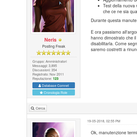
Test della nuova 
che ce ne sia qu
Durante questa manutenz
E ora passiamo all'argom
hanno dimostrato che il 
Neris
disabilitarla. Come segna
Posting Freak
saremo costretti a rinunc
Gruppo: Amministratori
Messaggi: 3,895
Discussioni: 354
Registrato: Nov 2011
Reputazione:
123
Database Comnet
Cronologia Role
Cerca
19-05-2018, 02:55 PM
Ok, manutenzione termi