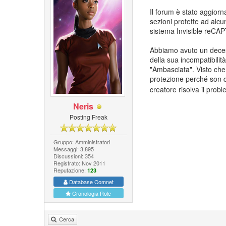
Il forum è stato aggiorn
sezioni protette ad alcu
sistema Invisible reCA
Abbiamo avuto un decess
della sua incompatibilit
"Ambasciata". Visto che,
protezione perché son d
creatore risolva il prob
Neris
Posting Freak
Gruppo: Amministratori
Messaggi: 3,895
Discussioni: 354
Registrato: Nov 2011
Reputazione:
123
Database Comnet
Cronologia Role
Cerca