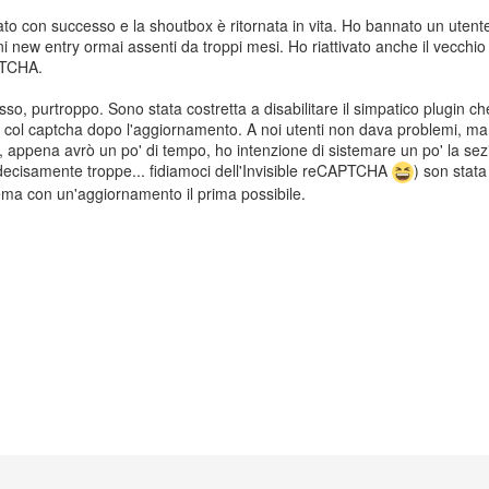
ato con successo e la shoutbox è ritornata in vita. Ho bannato un utente 
ni new entry ormai assenti da troppi mesi. Ho riattivato anche il vecchio 
PTCHA.
o, purtroppo. Sono stata costretta a disabilitare il simpatico plugin c
à col captcha dopo l'aggiornamento. A noi utenti non dava problemi, ma r
 appena avrò un po' di tempo, ho intenzione di sistemare un po' la sezi
ecisamente troppe... fidiamoci dell'Invisible reCAPTCHA
) son stata
lema con un'aggiornamento il prima possibile.