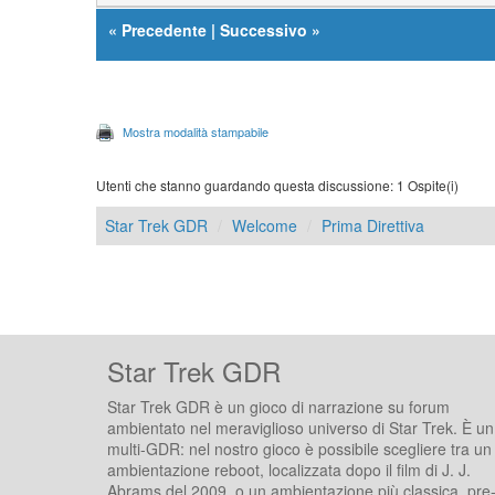
«
Precedente
|
Successivo
»
Mostra modalità stampabile
Utenti che stanno guardando questa discussione: 1 Ospite(i)
Star Trek GDR
Welcome
Prima Direttiva
Star Trek GDR
Star Trek GDR è un gioco di narrazione su forum
ambientato nel meraviglioso universo di Star Trek. È un
multi-GDR: nel nostro gioco è possibile scegliere tra un
ambientazione reboot, localizzata dopo il film di J. J.
Abrams del 2009, o un ambientazione più classica, pre