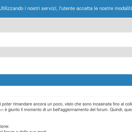
Utilizzando i nostri servizi, l'utente accetta le nostre modalit
Portale
Forum
Nuovi Messaggi
Messag
poter rimandare ancora un poco, visto che sono incasinata fino al coll
..
è giunto il momento di un bell'aggiornamento del forum. Quindi, ques
zione:
l forum e delle sue mod;