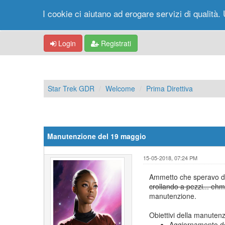
I cookie ci aiutano ad erogare servizi di qualità. 
Login
Registrati
Star Trek GDR
Welcome
Prima Direttiva
Manutenzione del 19 maggio
15-05-2018, 07:24 PM
Ammetto che speravo di 
crollando a pezzi... ehm.
manutenzione.
Obiettivi della manuten
Aggiornamento de