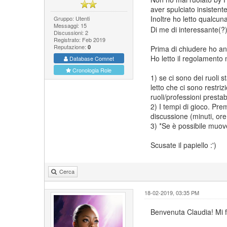
aver spulciato insistent
Inoltre ho letto qualcun
Gruppo: Utenti
Messaggi: 15
Di me di interessante(?)
Discussioni: 2
Registrato: Feb 2019
Reputazione:
0
Prima di chiudere ho 
Ho letto il regolamento 
Database Comnet
Cronologia Role
1) se ci sono dei ruol
letto che ci sono restri
ruoli/professioni prestabi
2) I tempi di gioco. Pr
discussione (minuti, ore
3) *Se è possibile muov
Scusate il papiello :')
Cerca
18-02-2019, 03:35 PM
Benvenuta Claudia! Mi fa