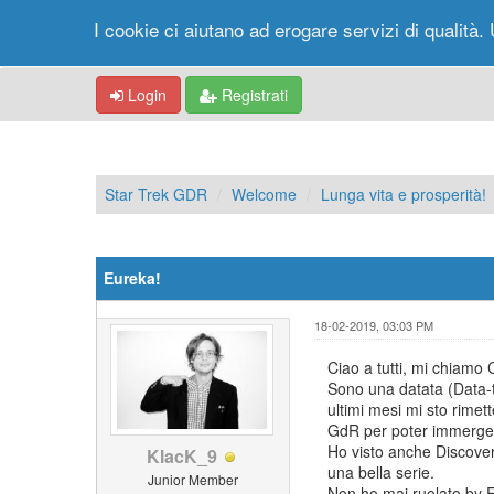
I cookie ci aiutano ad erogare servizi di qualità. 
Login
Registrati
Star Trek GDR
Welcome
Lunga vita e prosperità!
Eureka!
18-02-2019, 03:03 PM
Ciao a tutti, mi chiamo 
Sono una datata (Data-ta
ultimi mesi mi sto rime
GdR per poter immerger
Ho visto anche Discovery
KlacK_9
una bella serie.
Junior Member
Non ho mai ruolato by F