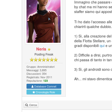
Immagino che passare da
by chat ma mi hanno sem
staffer siamo qui appos
Ti ho dato l'accesso all
chiarirti qualche dubbio.
1) Sì, alla creazione d
della Flotta Stellare, un
gradi disponibili
qui
e un
Neris
Posting Freak
2) Difficile a dirsi, pur
chi passa di tanto in tan
Gruppo: Amministratori
3) Sì, gli androidi sono
Messaggi: 3,895
Discussioni: 354
Registrato: Nov 2011
Ah... mi stavo dimentic
Reputazione:
123
Database Comnet
Cronologia Role
Cerca