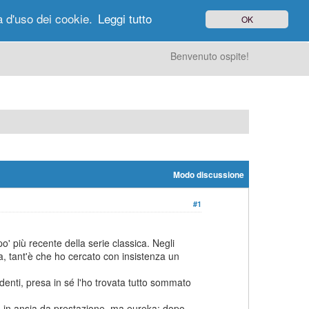
à d'uso dei cookie.
Leggi tutto
OK
gi di Oggi
Ricerca
Utenti
Altro
Benvenuto ospite!
Modo discussione
#1
' più recente della serie classica. Negli
a, tant'è che ho cercato con insistenza un
denti, presa in sé l'ho trovata tutto sommato
) in ansia da prestazione, ma eureka: dopo