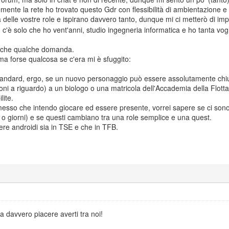
emente la rete ho trovato questo Gdr con flessibilità di ambientazione e
a delle vostre role e ispirano davvero tanto, dunque mi ci metterò di im
 c'è solo che ho vent'anni, studio ingegneria informatica e ho tanta vogl
anche qualche domanda.
ma forse qualcosa se c'era mi è sfuggito:
i standard, ergo, se un nuovo personaggio può essere assolutamente c
zioni a riguardo) a un biologo o una matricola dell'Accademia della Flott
lite.
emesso che intendo giocare ed essere presente, vorrei sapere se ci son
 o giorni) e se questi cambiano tra una role semplice e una quest.
ere androidi sia in TSE e che in TFB.
 davvero piacere averti tra noi!