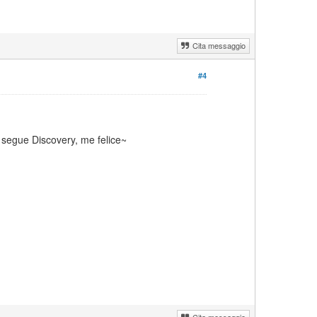
Cita messaggio
#4
 segue Discovery, me felice~
Cita messaggio