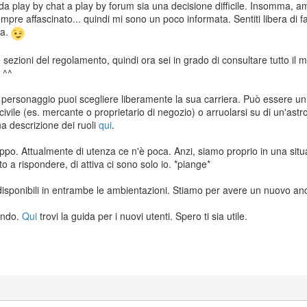
 play by chat a play by forum sia una decisione difficile. Insomma, a
pre affascinato... quindi mi sono un poco informata. Sentiti libera di 
ta.
e sezioni del regolamento, quindi ora sei in grado di consultare tutto il m
 ^^
el personaggio puoi scegliere liberamente la sua carriera. Può essere u
 civile (es. mercante o proprietario di negozio) o arruolarsi su di un'astr
a descrizione dei ruoli
qui
.
troppo. Attualmente di utenza ce n'è poca. Anzi, siamo proprio in una situ
to a rispondere, di attiva ci sono solo io. *piange*
 disponibili in entrambe le ambientazioni. Stiamo per avere un nuovo an
ando.
Qui
trovi la guida per i nuovi utenti. Spero ti sia utile.