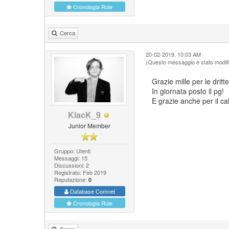
Cronologia Role
Cerca
20-02-2019, 10:03 AM
(Questo messaggio è stato modific
Grazie mille per le dritte
In giornata posto il pg!
E grazie anche per il c
KlacK_9
Junior Member
Gruppo: Utenti
Messaggi: 15
Discussioni: 2
Registrato: Feb 2019
Reputazione:
0
Database Comnet
Cronologia Role
Cerca