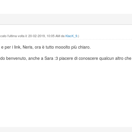
ato l'ultima volta il: 20-02-2019, 10:05 AM da
KlacK_9
.)
 e per i link, Neris, ora è tutto mooolto più chiaro.
aldo benvenuto, anche a Sara :3 piacere di conoscere qualcun altro che