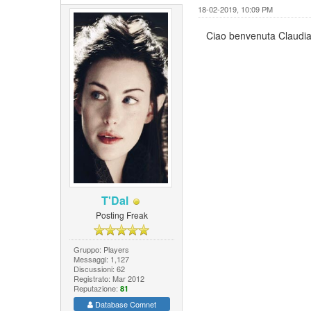
18-02-2019, 10:09 PM
Ciao benvenuta Claudia
T'Dal
Posting Freak
Gruppo: Players
Messaggi: 1,127
Discussioni: 62
Registrato: Mar 2012
Reputazione:
81
Database Comnet