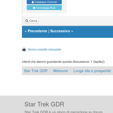
Database Comnet
Cronologia Role
Cerca
«
Precedente
|
Successivo
»
Mostra modalità stampabile
Utenti che stanno guardando questa discussione: 1 Ospite(i)
Star Trek GDR
Welcome
Lunga vita e prosperità!
Star Trek GDR
Star Trek GDR è un gioco di narrazione su forum