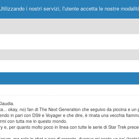
Utilizzando i nostri servizi, l'utente accetta le nostre modalit
Portale
Forum
Nuovi Messaggi
Messag
Claudia.
... okay, no) fan di The Next Generation che seguivo da piccina e un po
ttendo in pari con DS9 e Voyager e che dire, è rinata una vecchia fiamm
mi con tutta me in questo mondo.
 e, per quanto molto poco in linea con tutte le serie di Star Trek prece
orum, ma solo in chat e non di recente, dunque mi sento un po' (tanto