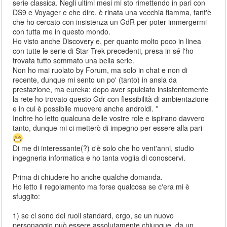
serie classica. Negli ultimi mesi mi sto rimettendo in pari con
DS9 e Voyager e che dire, è rinata una vecchia fiamma, tant'è
che ho cercato con insistenza un GdR per poter immergermi
con tutta me in questo mondo.
Ho visto anche Discovery e, per quanto molto poco in linea
con tutte le serie di Star Trek precedenti, presa in sé l'ho
trovata tutto sommato una bella serie.
Non ho mai ruolato by Forum, ma solo in chat e non di
recente, dunque mi sento un po' (tanto) in ansia da
prestazione, ma eureka: dopo aver spulciato insistentemente
la rete ho trovato questo Gdr con flessibilità di ambientazione
e in cui è possibile muovere anche androidi. *
Inoltre ho letto qualcuna delle vostre role e ispirano davvero
tanto, dunque mi ci metterò di impegno per essere alla pari
Di me di interessante(?) c'è solo che ho vent'anni, studio
ingegneria informatica e ho tanta voglia di conoscervi.
Prima di chiudere ho anche qualche domanda.
Ho letto il regolamento ma forse qualcosa se c'era mi è
sfuggito:
1) se ci sono dei ruoli standard, ergo, se un nuovo
personaggio può essere assolutamente chiunque, da un