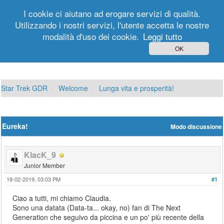
I cookie ci aiutano ad erogare servizi di qualità.
Utilizzando i nostri servizi, l'utente accetta le nostre
modalità d'uso dei cookie.
Leggi tutto
Login
Registrati
OK
Star Trek GDR
Welcome
Lunga vita e prosperità!
Eureka!
Modo discussione
KlacK_9
Junior Member
18-02-2019, 03:03 PM
#1
Ciao a tutti, mi chiamo Claudia.
Sono una datata (Data-ta... okay, no) fan di The Next
Generation che seguivo da piccina e un po' più recente della