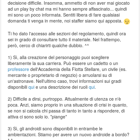
decisione difficile. Insomma, ammetto di non aver mai giocato
ad un play by chat ma mi hanno sempre affascinato... quindi
mi sono un poco informata. Sentiti libera di fare qualsiasi
domanda ti venga in mente, noi staffer siamo qui apposta.
Ti ho dato l'accesso alle sezioni del regolamento, quindi ora
sei in grado di consultare tutto il materiale. Nel frattempo,
però, cerco di chiarirti qualche dubbio. ^^
1) Sì, alla creazione del personaggio puoi scegliere
liberamente la sua carriera. Può essere un cadetto o un
professore
dell'Accademia della Flotta Stellare, un civile (es.
mercante o proprietario di negozio) o arruolarsi su di
un'astronave. Nell'ultimo caso, trovi informazioni sui gradi
disponibili
qui
e una descrizione dei ruoli
qui
.
2) Difficile a dirsi, purtroppo. Attualmente di utenza ce n'è
poca. Anzi, siamo proprio in una situazione di crisi in quanto,
se non si calcola chi passa di tanto in tanto a rispondere, di
attiva ci sono solo io. *piange*
3) Sì, gli androidi sono disponibili in entrambe le
ambientazioni. Stiamo per avere un nuovo androide a bordo?