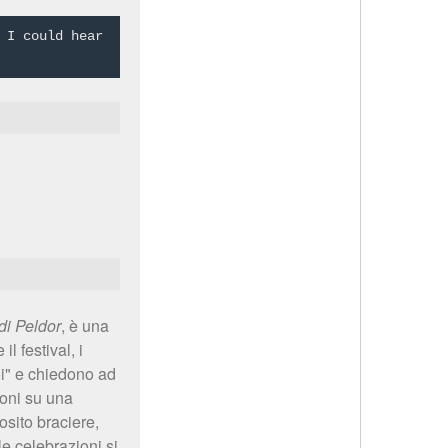
 I could hear
 di Peldor
, è una
l festival, i
Joi" e chiedono ad
ioni su una
osito braciere,
e celebrazioni si