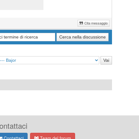
Cita messaggio
ontattaci
Contattaci
Team del forum