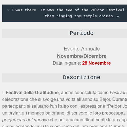
I was there. It was the eve of the Peldor Festival.
them ringing the temple chimes.
Periodo
Evento Annuale
Novembre/Dicembre
Data in-game:
28 Novembre
Descrizione
Il
Festival della Gratitudine
, anche conosciuto come
Festival
celebrazione che si svolge una volta all'anno su Bajor. Durante i
partecipanti si salutano l'un l'altro con l'espressione "Peldor 
un prylar, un monaco bajoriano, di scrivere le loro preoccupaz
pergamena del rinnovo
che poi bruciano ritualmente in un app
simboleggiando così la scomparsa dei loro problemi. Durante l