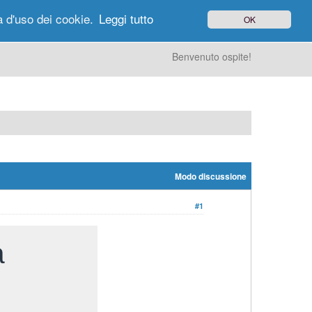
à d'uso dei cookie.
Leggi tutto
OK
gi di Oggi
Ricerca
Utenti
Altro
Benvenuto ospite!
Modo discussione
#1
a