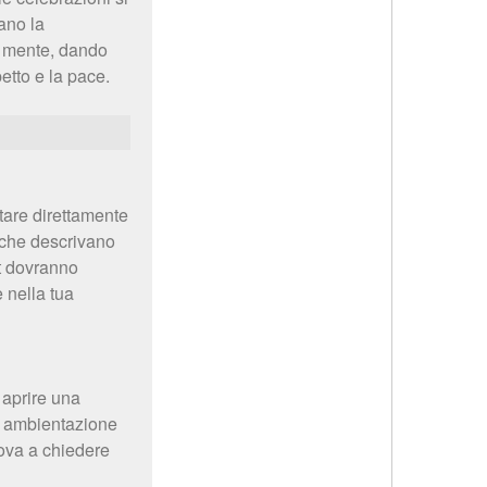
tano la
a mente, dando
etto e la pace.
stare direttamente
i che descrivano
st dovranno
e nella tua
i aprire una
ua ambientazione
rova a chiedere