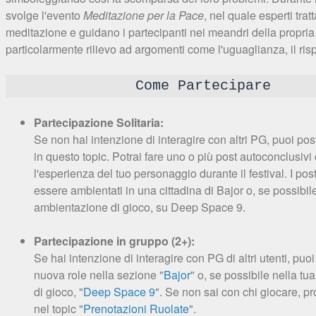
svolge l'evento
Meditazione per la Pace
, nel quale esperti trat
meditazione e guidano i partecipanti nei meandri della propri
particolarmente rilievo ad argomenti come l'uguaglianza, il risp
Come Partecipare
Partecipazione Solitaria:
Se non hai intenzione di interagire con altri PG, puoi po
in questo topic. Potrai fare uno o più post autoconclusiv
l'esperienza del tuo personaggio durante il festival. I po
essere ambientati in una cittadina di Bajor o, se possibil
ambientazione di gioco, su Deep Space 9.
Partecipazione in gruppo (2+):
Se hai intenzione di interagire con PG di altri utenti, puo
nuova role nella sezione "
Bajor
" o, se possibile nella t
di gioco, "
Deep Space 9
". Se non sai con chi giocare, p
nel topic "
Prenotazioni Ruolate
".