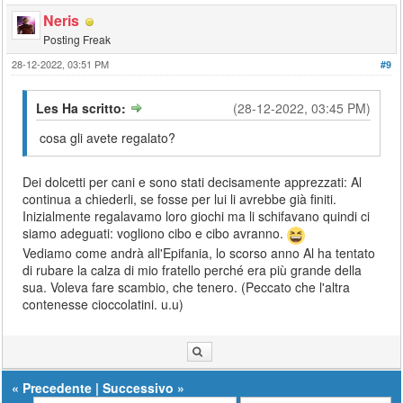
Neris
Posting Freak
28-12-2022, 03:51 PM
#9
Les Ha scritto:
(28-12-2022, 03:45 PM)
cosa gli avete regalato?
Dei dolcetti per cani e sono stati decisamente apprezzati: Al
continua a chiederli, se fosse per lui li avrebbe già finiti.
Inizialmente regalavamo loro giochi ma li schifavano quindi ci
siamo adeguati: vogliono cibo e cibo avranno.
Vediamo come andrà all'Epifania, lo scorso anno Al ha tentato
di rubare la calza di mio fratello perché era più grande della
sua. Voleva fare scambio, che tenero. (Peccato che l'altra
contenesse cioccolatini. u.u)
«
Precedente
|
Successivo
»