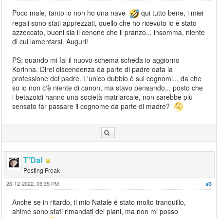
Poco male, tanto io non ho una nave
qui tutto bene, i miei
regali sono stati apprezzati, quello che ho ricevuto io è stato
azzeccato, buoni sia il cenone che il pranzo... insomma, niente
di cui lamentarsi. Auguri!
PS: quando mi fai il nuovo schema scheda io aggiorno
Korinna. Direi discendenza da parte di padre data la
professione del padre. L'unico dubbio è sui cognomi... da che
so io non c'è niente di canon, ma stavo pensando... posto che
i betazoidi hanno una società matriarcale, non sarebbe più
sensato far passare il cognome da parte di madre?
T'Dal
Posting Freak
26-12-2022, 05:35 PM
#3
Anche se in ritardo, il mio Natale è stato molto tranquillo,
ahimè sono stati rimandati dei piani, ma non mi posso