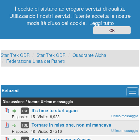
I cookie ci aiutano ad erogare servizi di qualità.
Utilizzando i nostri servizi, l'utente accetta le nostre
modalità d'uso dei cookie.
Leggi tutto
Login
Registrati
OK
Star Trek GDR
Star Trek GDR
Quadrante Alpha
Federazione Unita dei Pianeti
Betazed
Discussione
/
Autore
Ultimo messaggio
It's time to start again
TSE
15
9,923
Tornare in missione, non mi mancava
TSE
48
27,216
Andando a trovare un'amica
TSE