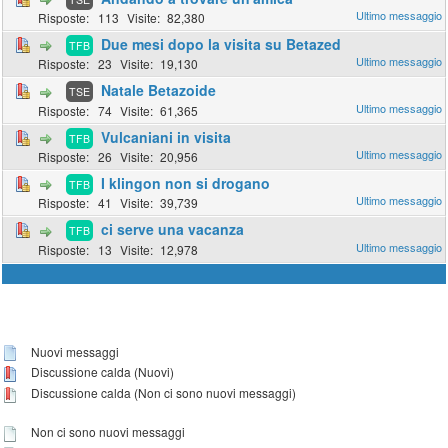
113
82,380
Due mesi dopo la visita su Betazed
TFB
23
19,130
Natale Betazoide
TSE
74
61,365
Vulcaniani in visita
TFB
26
20,956
I klingon non si drogano
TFB
41
39,739
ci serve una vacanza
TFB
13
12,978
Nuovi messaggi
Discussione calda (Nuovi)
Discussione calda (Non ci sono nuovi messaggi)
Non ci sono nuovi messaggi