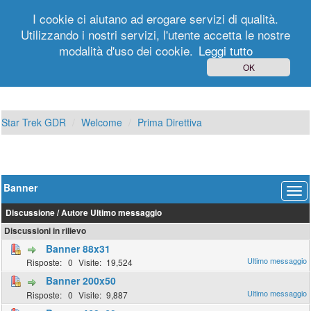
I cookie ci aiutano ad erogare servizi di qualità.
Utilizzando i nostri servizi, l'utente accetta le nostre
modalità d'uso dei cookie.
Leggi tutto
Login
Registrati
OK
Star Trek GDR
Welcome
Prima Direttiva
Banner
Discussione
/
Autore
Ultimo messaggio
Discussioni in rilievo
Banner 88x31
0
19,524
Banner 200x50
0
9,887