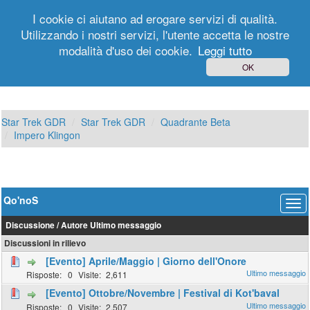
I cookie ci aiutano ad erogare servizi di qualità.
Utilizzando i nostri servizi, l'utente accetta le nostre
modalità d'uso dei cookie.
Leggi tutto
Login
Registrati
OK
Star Trek GDR
Star Trek GDR
Quadrante Beta
Impero Klingon
Qo'noS
Discussione
/
Autore
Ultimo messaggio
Discussioni in rilievo
[Evento] Aprile/Maggio | Giorno dell'Onore
0
2,611
[Evento] Ottobre/Novembre | Festival di Kot'baval
0
2,507