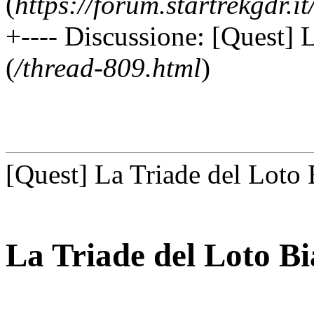
(
https://forum.startrekgdr.i
+---- Discussione: [Quest] 
(
/thread-809.html
)
[Quest] La Triade del Loto
La Triade del Loto B