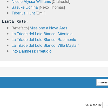
Nicole Alyssa Williams
[Clairestel]
Sasuke Uchiha
[Neko Thomas]
Tiberius Hunt
[Emil]
Lista Role
[Antefatto]
Missione a Nova Ares
La Triade del Loto Bianco: Attentato
La Triade del Loto Bianco: Rapimento
La Triade del Loto Bianco: Villa Mayfair
Into Darkness: Preludio
Vai al forum: