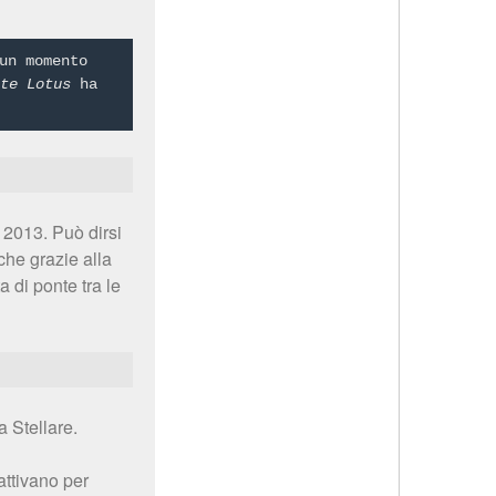
un momento
ite Lotus
ha
l 2013. Può dirsi
che grazie alla
 di ponte tra le
a Stellare.
 attivano per