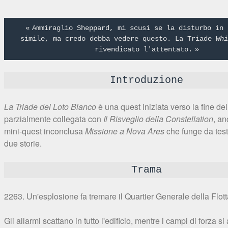
Ammiraglio Sheppard, mi scusi se la disturbo in 
simile, ma credo debba vedere questo. La Triade
Wh
rivendicato l'attentato.
Introduzione
La Triade del Loto Bianco
è una quest iniziata verso la fine de
parzialmente collegata con
Il Risveglio della Constellation
, an
mini-quest inconclusa
Missione a Nova Ares
che funge da testa
due storie.
Trama
2263. Un'esplosione fa tremare il Quartier Generale della Flott
Gli allarmi scattano in tutto l'edificio, mentre i campi di forza si