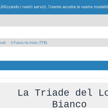
Utilizzando i nostri servizi, l'utente accetta le nostre modalit
Portale
Forum
Nuovi Messaggi
Messag
rali
Il Futuro ha Inizio (TFB)
La Triade del L
Bianco