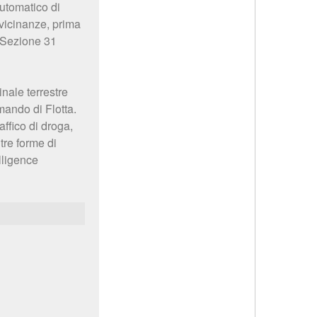
automatico di
 vicinanze, prima
a Sezione 31
nale terrestre
mando di Flotta.
ffico di droga,
ltre forme di
lligence