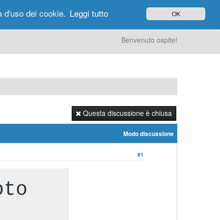
à d'uso dei cookie.
Leggi tutto
OK
gi di Oggi
Ricerca
Utenti
Altro
Benvenuto ospite!
Questa discussione è chiusa
Modo discussione
#1
oto