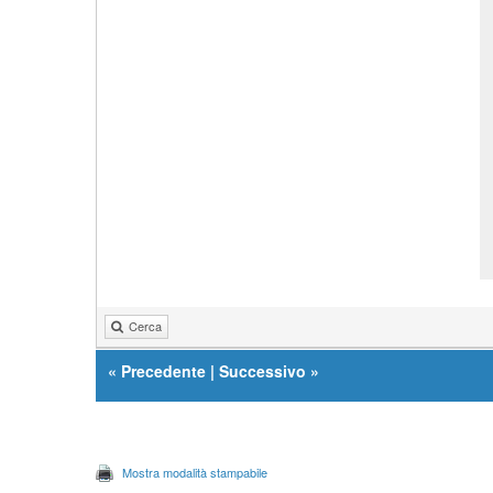
Cerca
«
Precedente
|
Successivo
»
Mostra modalità stampabile