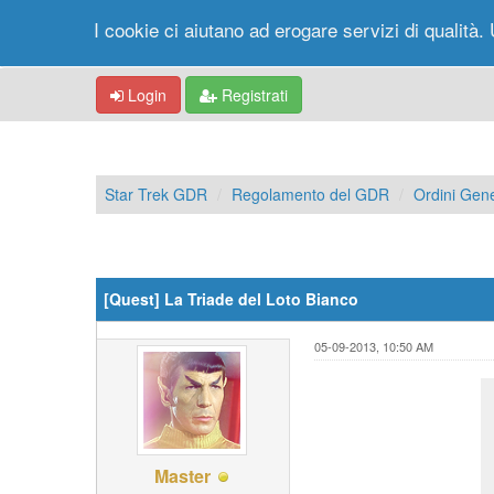
I cookie ci aiutano ad erogare servizi di qualità. 
Login
Registrati
Star Trek GDR
Regolamento del GDR
Ordini Gene
[Quest] La Triade del Loto Bianco
05-09-2013, 10:50 AM
Master