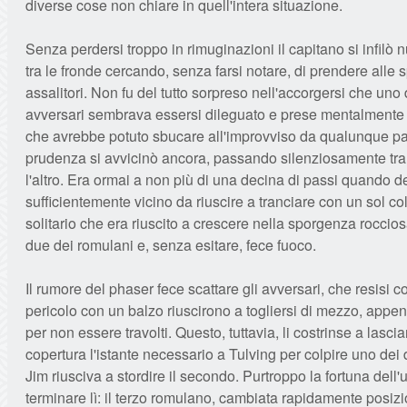
diverse cose non chiare in quell'intera situazione.
Senza perdersi troppo in rimuginazioni il capitano si infil
tra le fronde cercando, senza farsi notare, di prendere alle sp
assalitori. Non fu del tutto sorpreso nell'accorgersi che uno 
avversari sembrava essersi dileguato e prese mentalmente n
che avrebbe potuto sbucare all'improvviso da qualunque pa
prudenza si avvicinò ancora, passando silenziosamente tra
l'altro. Era ormai a non più di una decina di passi quando d
sufficientemente vicino da riuscire a tranciare con un sol co
solitario che era riuscito a crescere nella sporgenza roccio
due dei romulani e, senza esitare, fece fuoco.
Il rumore del phaser fece scattare gli avversari, che resisi c
pericolo con un balzo riuscirono a togliersi di mezzo, appe
per non essere travolti. Questo, tuttavia, li costrinse a lascia
copertura l'istante necessario a Tulving per colpire uno dei
Jim riusciva a stordire il secondo. Purtroppo la fortuna del
terminare lì: il terzo romulano, cambiata rapidamente posizi