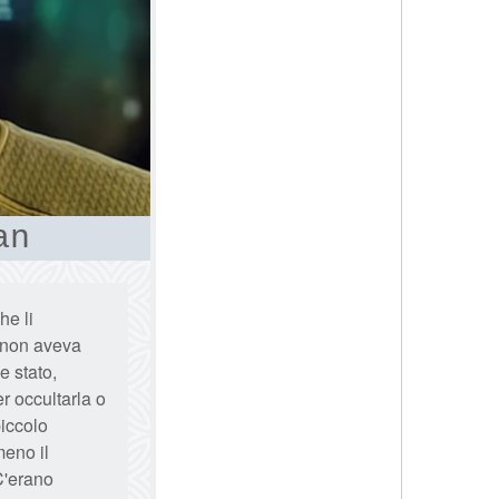
an
he li
o non aveva
e stato,
r occultarla o
piccolo
meno il
C'erano