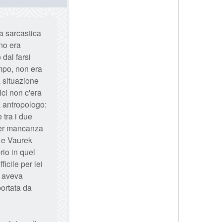
ta sarcastica
ano era
 dal farsi
mpo, non era
a situazione
ici non c'era
a antropologo:
 tra i due
 per mancanza
i e Vaurek
io in quel
icile per lei
e aveva
portata da