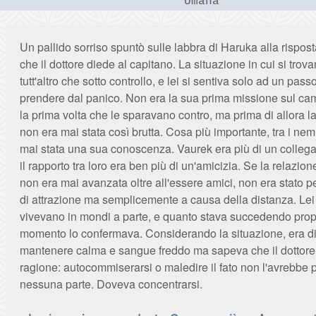
Umana
Un pallido sorriso spuntò sulle labbra di Haruka alla rispos
che il dottore diede al capitano. La situazione in cui si trov
tutt'altro che sotto controllo, e lei si sentiva solo ad un passo
prendere dal panico. Non era la sua prima missione sul ca
la prima volta che le sparavano contro, ma prima di allora l
non era mai stata così brutta. Cosa più importante, tra i nem
mai stata una sua conoscenza. Vaurek era più di un colleg
il rapporto tra loro era ben più di un'amicizia. Se la relazione
non era mai avanzata oltre all'essere amici, non era stato
di attrazione ma semplicemente a causa della distanza. Le
vivevano in mondi a parte, e quanto stava succedendo propr
momento lo confermava. Considerando la situazione, era diff
mantenere calma e sangue freddo ma sapeva che il dottor
ragione: autocommiserarsi o maledire il fato non l'avrebbe 
nessuna parte. Doveva concentrarsi.