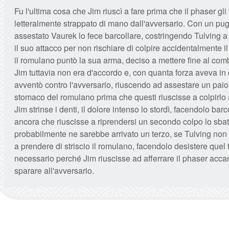
Fu l'ultima cosa che Jim riuscì a fare prima che il phaser gl
letteralmente strappato di mano dall'avversario. Con un p
assestato Vaurek lo fece barcollare, costringendo Tulving 
il suo attacco per non rischiare di colpire accidentalmente i
il romulano puntò la sua arma, deciso a mettere fine al com
Jim tuttavia non era d'accordo e, con quanta forza aveva in 
avventò contro l'avversario, riuscendo ad assestare un paio 
stomaco del romulano prima che questi riuscisse a colpirlo 
Jim strinse i denti, il dolore intenso lo stordì, facendolo bar
ancora che riuscisse a riprendersi un secondo colpo lo sbatt
probabilmente ne sarebbe arrivato un terzo, se Tulving non 
a prendere di striscio il romulano, facendolo desistere quel 
necessario perché Jim riuscisse ad afferrare il phaser acca
sparare all'avversario.