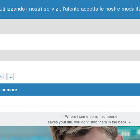
Utilizzando i nostri servizi, l'utente accetta le nostre modalit
Portale
Forum
Nuovi Messaggi
Messag
o »
r sempre
Where I come from, if someone
saves your life, you don't stab them in the back.