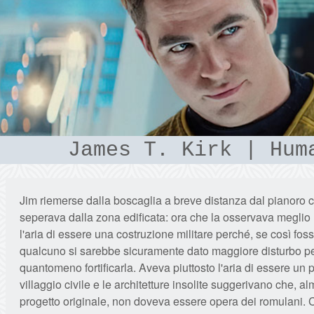
James T. Kirk | Hum
Jim riemerse dalla boscaglia a breve distanza dal pianoro c
seperava dalla zona edificata: ora che la osservava megli
l'aria di essere una costruzione militare perché, se così foss
qualcuno si sarebbe sicuramente dato maggiore disturbo pe
quantomeno fortificarla. Aveva piuttosto l'aria di essere un 
villaggio civile e le architetture insolite suggerivano che, al
progetto originale, non doveva essere opera dei romulani. 