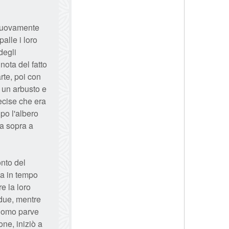
ò nuovamente
alle i loro
degli
ota del fatto
rte, poi con
 un arbusto e
ecise che era
lpo l'albero
sa sopra a
onto del
na in tempo
re la loro
 due, mentre
l'uomo parve
one, iniziò a