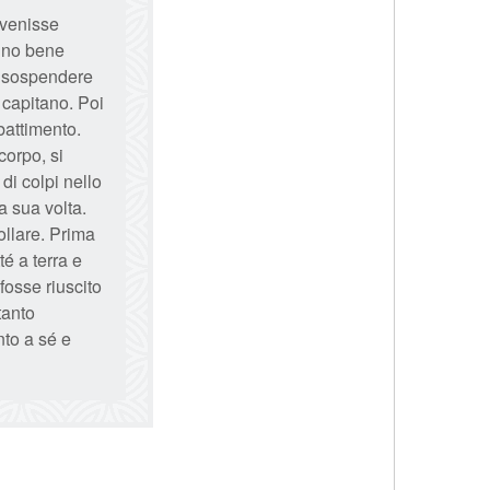
i venisse
ugno bene
a sospendere
l capitano. Poi
battimento.
corpo, si
di colpi nello
a sua volta.
collare. Prima
é a terra e
fosse riuscito
tanto
nto a sé e