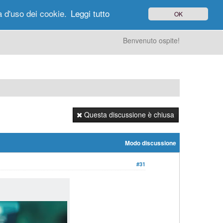
à d'uso dei cookie.
Leggi tutto
OK
gi di Oggi
Ricerca
Utenti
Altro
Benvenuto ospite!
Questa discussione è chiusa
Modo discussione
#31