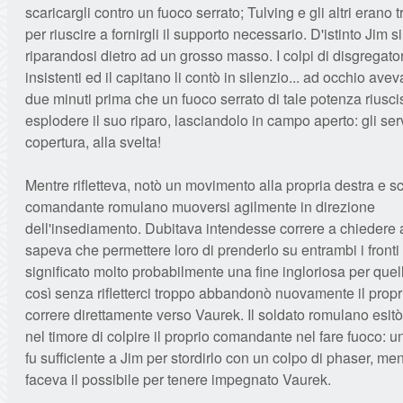
scaricargli contro un fuoco serrato; Tulving e gli altri erano 
per riuscire a fornirgli il supporto necessario. D'istinto Jim si
riparandosi dietro ad un grosso masso. I colpi di disgregat
insistenti ed il capitano li contò in silenzio... ad occhio ave
due minuti prima che un fuoco serrato di tale potenza riusci
esplodere il suo riparo, lasciandolo in campo aperto: gli ser
copertura, alla svelta!
Mentre rifletteva, notò un movimento alla propria destra e sc
comandante romulano muoversi agilmente in direzione
dell'insediamento. Dubitava intendesse correre a chiedere 
sapeva che permettere loro di prenderlo su entrambi i front
significato molto probabilmente una fine ingloriosa per quel
così senza rifletterci troppo abbandonò nuovamente il propr
correre direttamente verso Vaurek. Il soldato romulano esitò
nel timore di colpire il proprio comandante nel fare fuoco: u
fu sufficiente a Jim per stordirlo con un colpo di phaser, me
faceva il possibile per tenere impegnato Vaurek.