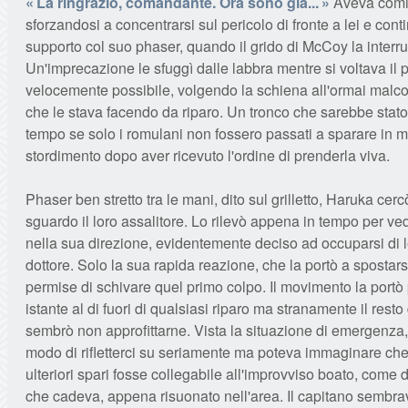
La ringrazio, comandante. Ora sono già...
Aveva comin
sforzandosi a concentrarsi sul pericolo di fronte a lei e con
supporto col suo phaser, quando il grido di McCoy la interr
Un'imprecazione le sfuggì dalle labbra mentre si voltava il 
velocemente possibile, volgendo la schiena all'ormai malco
che le stava facendo da riparo. Un tronco che sarebbe stato 
tempo se solo i romulani non fossero passati a sparare in m
stordimento dopo aver ricevuto l'ordine di prenderla viva.
Phaser ben stretto tra le mani, dito sul grilletto, Haruka cerc
sguardo il loro assalitore. Lo rilevò appena in tempo per ve
nella sua direzione, evidentemente deciso ad occuparsi di l
dottore. Solo la sua rapida reazione, che la portò a spostarsi 
permise di schivare quel primo colpo. Il movimento la portò
istante al di fuori di qualsiasi riparo ma stranamente il rest
sembrò non approfittarne. Vista la situazione di emergenza,
modo di rifletterci su seriamente ma poteva immaginare che
ulteriori spari fosse collegabile all'improvviso boato, come 
che cadeva, appena risuonato nell'area. Il capitano sembr