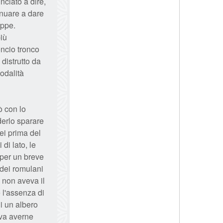
ciato a dire,
tinuare a dare
uppe.
più
ncio tronco
distrutto da
odalità
ò con lo
derlo sparare
ei prima del
di lato, le
 per un breve
o dei romulani
 non aveva il
 l'assenza di
di un albero
ava averne