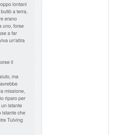
troppo lontani
 buttò a terra,
ore erano
va uno, forse
sse a far
viva un'altra
orse il
aiuto, ma
i avrebbe
la missione,
io riparo per
 un istante
n istante che
ntre Tulving