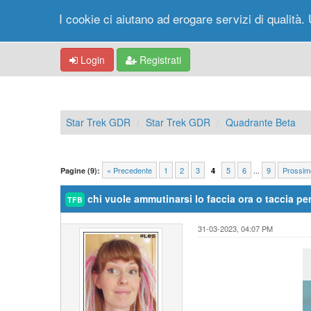
I cookie ci aiutano ad erogare servizi di qualità. 
Login
Registrati
Star Trek GDR
Star Trek GDR
Quadrante Beta
« Precedente
1
2
3
5
6
...
9
Prossim
Pagine (9):
4
chi vuole ammutinarsi lo faccia ora o taccia pe
TFB
31-03-2023, 04:07 PM