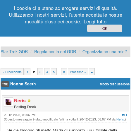
I cookie ci aiutano ad erogare servizi di qualità.
Utilizzando i nostri servizi, l'utente accetta le nostre
modalità d'uso dei cookie.
Leggi tutto
Login
Registrati
OK
Star Trek GDR
Regolamento del GDR
Organizziamo una role?
« Precedente
1
3
4
5
...
8
Prossimo »
2
Nonna Seeth
Modo discussione
TSE
Neris
Posting Freak
20-12-2023, 08:06 PM
#11
(Questo messaggio è stato modificato l'ultima volta il: 20-12-2023, 08:07 PM da
Neris
.)
Se c'è bisogno gli metto Maria di supporto, un ufficiale della