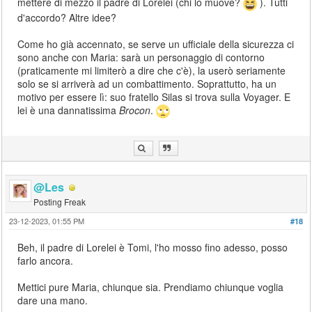
mettere di mezzo il padre di Lorelei (chi lo muove?
). Tutti
d'accordo? Altre idee?
Come ho già accennato, se serve un ufficiale della sicurezza ci
sono anche con Maria: sarà un personaggio di contorno
(praticamente mi limiterò a dire che c'è), la userò seriamente
solo se si arriverà ad un combattimento. Soprattutto, ha un
motivo per essere lì: suo fratello Silas si trova sulla Voyager. E
lei è una dannatissima
Brocon
.
@Les
Posting Freak
23-12-2023, 01:55 PM
#18
Beh, il padre di Lorelei è Tomi, l'ho mosso fino adesso, posso
farlo ancora.
Mettici pure Maria, chiunque sia. Prendiamo chiunque voglia
dare una mano.