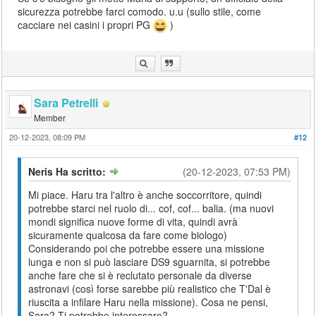
sicurezza potrebbe farci comodo. u.u (sullo stile, come
cacciare nei casini i propri PG
)
Sara Petrelli
Member
20-12-2023, 08:09 PM
#12
Neris Ha scritto:
(20-12-2023, 07:53 PM)
Mi piace. Haru tra l'altro è anche soccorritore, quindi
potrebbe starci nel ruolo di... cof, cof... balia. (ma nuovi
mondi significa nuove forme di vita, quindi avrà
sicuramente qualcosa da fare come biologo)
Considerando poi che potrebbe essere una missione
lunga e non si può lasciare DS9 sguarnita, si potrebbe
anche fare che si è reclutato personale da diverse
astronavi (così forse sarebbe più realistico che T'Dal è
riuscita a infilare Haru nella missione). Cosa ne pensi,
Sara? Ti potrebbe interessare?