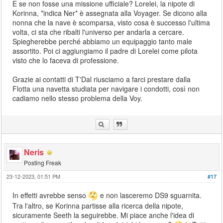
E se non fosse una missione ufficiale? Lorelei, la nipote di
Korinna, *indica Ner* è assegnata alla Voyager. Se dicono alla
nonna che la nave è scomparsa, visto cosa è successo l'ultima
volta, ci sta che ribalti l'universo per andarla a cercare.
Spiegherebbe perché abbiamo un equipaggio tanto male
assortito. Poi ci aggiungiamo il padre di Lorelei come pilota
visto che lo faceva di professione.
Grazie ai contatti di T'Dal riusciamo a farci prestare dalla
Flotta una navetta studiata per navigare i condotti, così non
cadiamo nello stesso problema della Voy.
Neris
Posting Freak
23-12-2023, 01:51 PM
#17
In effetti avrebbe senso
e non lasceremo DS9 sguarnita.
Tra l'altro, se Korinna partisse alla ricerca della nipote,
sicuramente Seeth la seguirebbe. Mi piace anche l'idea di