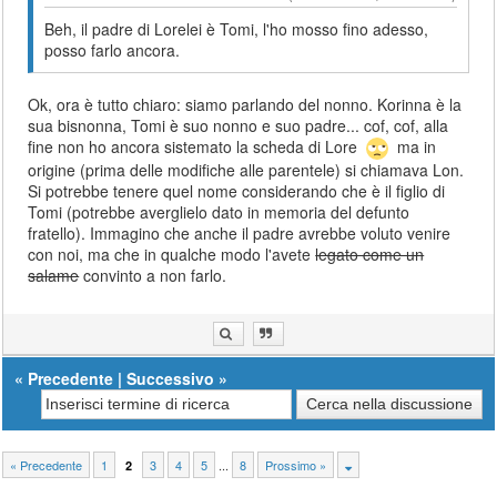
Beh, il padre di Lorelei è Tomi, l'ho mosso fino adesso,
posso farlo ancora.
Ok, ora è tutto chiaro: siamo parlando del nonno. Korinna è la
sua bisnonna, Tomi è suo nonno e suo padre... cof, cof, alla
fine non ho ancora sistemato la scheda di Lore
ma in
origine (prima delle modifiche alle parentele) si chiamava Lon.
Si potrebbe tenere quel nome considerando che è il figlio di
Tomi (potrebbe averglielo dato in memoria del defunto
fratello). Immagino che anche il padre avrebbe voluto venire
con noi, ma che in qualche modo l'avete
legato come un
salame
convinto a non farlo.
«
Precedente
|
Successivo
»
« Precedente
1
3
4
5
...
8
Prossimo »
2