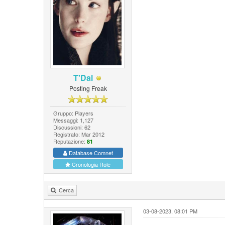
T'Dal
Posting Freak
Gruppo: Players
Messaggi: 1,127
Discussioni: 62
Registrato: Mar 2012
Reputazione:
81
Database Comnet
Cronologia Role
Cerca
03-08-2023, 08:01 PM