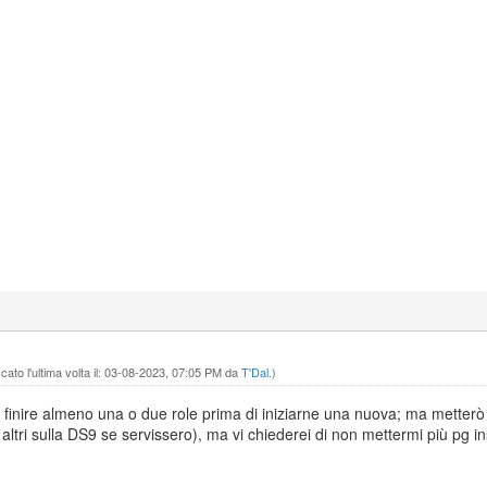
ato l'ultima volta il: 03-08-2023, 07:05 PM da
T'Dal
.)
i finire almeno una o due role prima di iniziarne una nuova; ma metterò 
i altri sulla DS9 se servissero), ma vi chiederei di non mettermi più pg 