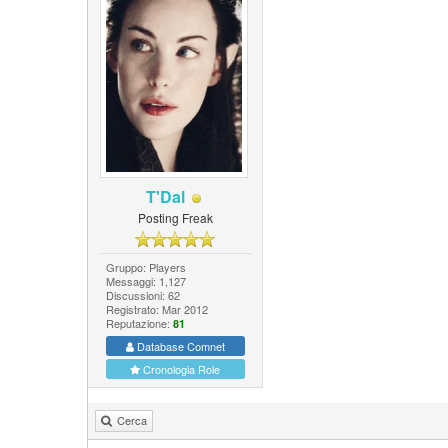
T'Dal
Posting Freak
Gruppo: Players
Messaggi: 1,127
Discussioni: 62
Registrato: Mar 2012
Reputazione:
81
Database Comnet
Cronologia Role
Cerca