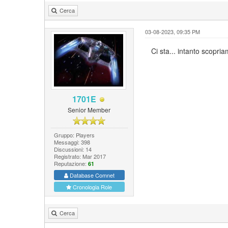
Cerca
03-08-2023, 09:35 PM
Ci sta... intanto scopriam
1701E
Senior Member
Gruppo: Players
Messaggi: 398
Discussioni: 14
Registrato: Mar 2017
Reputazione:
61
Database Comnet
Cronologia Role
Cerca