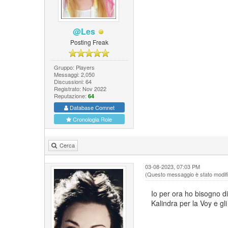
@Les
Posting Freak
Gruppo: Players
Messaggi: 2,050
Discussioni: 64
Registrato: Nov 2022
Reputazione:
64
Database Comnet
Cronologia Role
Cerca
03-08-2023, 07:03 PM
(Questo messaggio è stato modific
Io per ora ho bisogno d
Kalindra per la Voy e gl