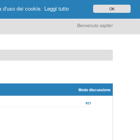
à d'uso dei cookie.
Leggi tutto
OK
gi di Oggi
Ricerca
Utenti
Altro
Benvenuto ospite!
Modo discussione
#21