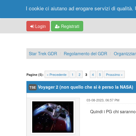
I cookie ci aiutano ad erogare servizi di qualità. 
Login
Registrati
Star Trek GDR
Regolamento del GDR
Organizzia
« Precedente
1
2
4
5
Prossimo »
Pagine (5):
3
Voyager 2 (non quello che si è perso la NASA)
TSE
03-08-2023, 06:57 PM
Quindi i PG chi saranno 