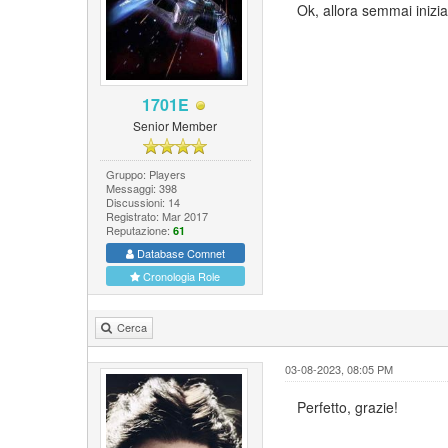
Ok, allora semmai inizia
1701E
Senior Member
Gruppo: Players
Messaggi: 398
Discussioni: 14
Registrato: Mar 2017
Reputazione:
61
Database Comnet
Cronologia Role
Cerca
03-08-2023, 08:05 PM
Perfetto, grazie!