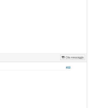
Cita messaggio
#22