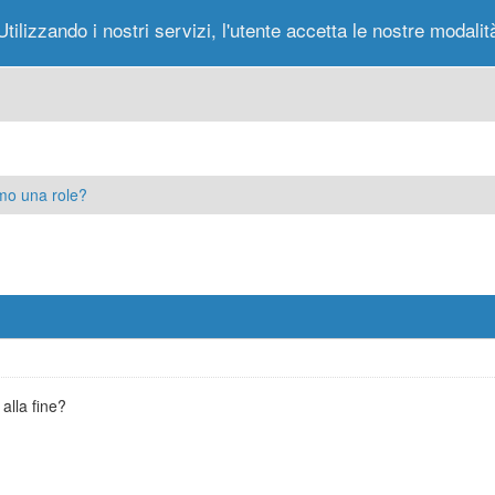
Utilizzando i nostri servizi, l'utente accetta le nostre modalit
Portale
Forum
Nuovi Messaggi
Messag
mo una role?
alla fine?