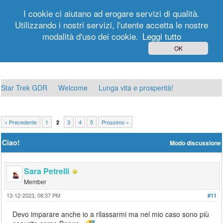
I cookie ci aiutano ad erogare servizi di qualità.
Utilizzando i nostri servizi, l'utente accetta le nostre
modalità d'uso dei cookie.
Leggi tutto
Login
Registrati
OK
Star Trek GDR
Welcome
Lunga vita e prosperità!
« Precedente
1
3
4
5
Prossimo »
2
Ciao!
Modo discussione
Sara Petrelli
Member
13-12-2023, 08:37 PM
#11
Devo imparare anche io a rilassarmi ma nel mio caso sono più