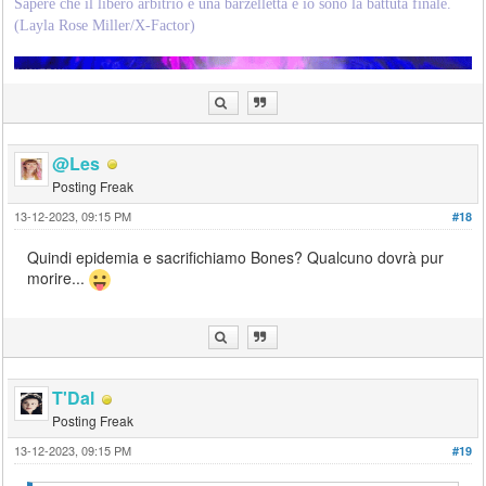
Sapere che il libero arbitrio è una barzelletta e io sono la battuta finale.
(Layla Rose Miller/X-Factor)
@Les
Posting Freak
13-12-2023, 09:15 PM
#18
Quindi epidemia e sacrifichiamo Bones? Qualcuno dovrà pur
morire...
T'Dal
Posting Freak
13-12-2023, 09:15 PM
#19