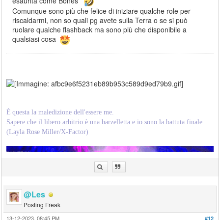
esaurita come Bones
Comunque sono più che felice di iniziare qualche role per
riscaldarmi, non so quali pg avete sulla Terra o se si può
ruolare qualche flashback ma sono più che disponibile a
qualsiasi cosa
È
'
questa la maledizione dell'essere me.
Èe
Sapere che il libero arbitrio è una barzelletta e io sono la battuta finale.
(Layla Rose Miller/X-Factor)
@Les
Posting Freak
13-12-2023, 08:45 PM
#12