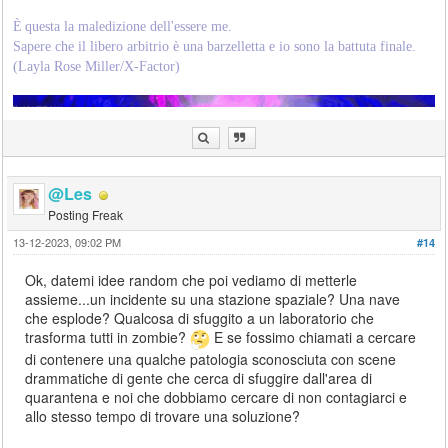
È
'
questa la maledizione dell'essere me.
Èe
Sapere che il libero arbitrio è una barzelletta e io sono la battuta finale.
(Layla Rose Miller/X-Factor)
@Les
Posting Freak
13-12-2023, 09:02 PM
#14
Ok, datemi idee random che poi vediamo di metterle
assieme...un incidente su una stazione spaziale? Una nave
che esplode? Qualcosa di sfuggito a un laboratorio che
trasforma tutti in zombie?
E se fossimo chiamati a cercare
di contenere una qualche patologia sconosciuta con scene
drammatiche di gente che cerca di sfuggire dall'area di
quarantena e noi che dobbiamo cercare di non contagiarci e
allo stesso tempo di trovare una soluzione?