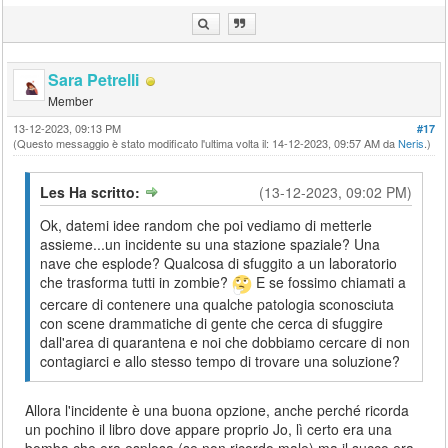
Sara Petrelli
Member
13-12-2023, 09:13 PM
#17
(Questo messaggio è stato modificato l'ultima volta il: 14-12-2023, 09:57 AM da
Neris
.)
Les Ha scritto:
(13-12-2023, 09:02 PM)
Ok, datemi idee random che poi vediamo di metterle
assieme...un incidente su una stazione spaziale? Una
nave che esplode? Qualcosa di sfuggito a un laboratorio
che trasforma tutti in zombie?
E se fossimo chiamati a
cercare di contenere una qualche patologia sconosciuta
con scene drammatiche di gente che cerca di sfuggire
dall'area di quarantena e noi che dobbiamo cercare di non
contagiarci e allo stesso tempo di trovare una soluzione?
Allora l'incidente è una buona opzione, anche perché ricorda
un pochino il libro dove appare proprio Jo, lì certo era una
bomba che era esplosa (se non ricordo male) ma il succo era