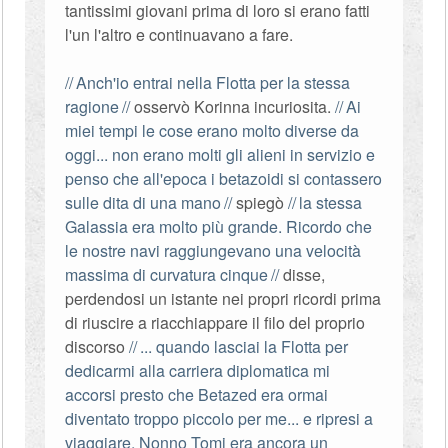
tantissimi giovani prima di loro si erano fatti
l'un l'altro e continuavano a fare.
Anch'io entrai nella Flotta per la stessa
ragione
osservò Korinna incuriosita.
Ai
miei tempi le cose erano molto diverse da
oggi... non erano molti gli alieni in servizio e
penso che all'epoca i betazoidi si contassero
sulle dita di una mano
spiegò
la stessa
Galassia era molto più grande. Ricordo che
le nostre navi raggiungevano una velocità
massima di curvatura cinque
disse,
perdendosi un istante nei propri ricordi prima
di riuscire a riacchiappare il filo del proprio
discorso
... quando lasciai la Flotta per
dedicarmi alla carriera diplomatica mi
accorsi presto che Betazed era ormai
diventato troppo piccolo per me... e ripresi a
viaggiare. Nonno Tomi era ancora un