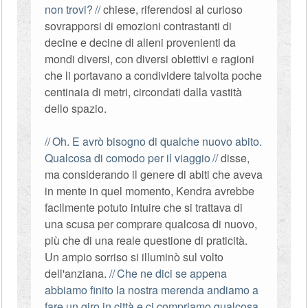
non trovi?
chiese, riferendosi al curioso
sovrapporsi di emozioni contrastanti di
decine e decine di alieni provenienti da
mondi diversi, con diversi obiettivi e ragioni
che li portavano a condividere talvolta poche
centinaia di metri, circondati dalla vastità
dello spazio.
Oh. E avrò bisogno di qualche nuovo abito.
Qualcosa di comodo per il viaggio
disse,
ma considerando il genere di abiti che aveva
in mente in quel momento, Kendra avrebbe
facilmente potuto intuire che si trattava di
una scusa per comprare qualcosa di nuovo,
più che di una reale questione di praticità.
Un ampio sorriso si illuminò sul volto
dell'anziana.
Che ne dici se appena
abbiamo finito la nostra merenda andiamo a
fare un giro in città e ci compriamo qualcosa