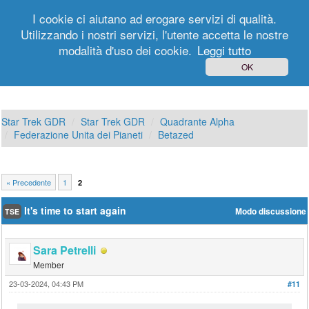
I cookie ci aiutano ad erogare servizi di qualità.
Utilizzando i nostri servizi, l'utente accetta le nostre
modalità d'uso dei cookie.
Leggi tutto
Login
Registrati
OK
Star Trek GDR
Star Trek GDR
Quadrante Alpha
Federazione Unita dei Pianeti
Betazed
« Precedente
1
2
It's time to start again
Modo discussione
TSE
Sara Petrelli
Member
23-03-2024, 04:43 PM
#11