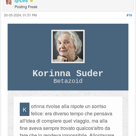
@Les
Posting Freak
20-05-2024, 01:51 PM
#16
Korinna Suder
Betazoid
orinna rivolse alla nipote un sorriso
K
felice: era diverso tempo che pensava
all'idea di compiere quel viaggio, ma alla
fine aveva sempre trovato qualcos'altro da
fare che lo rendeva impossibile. Allontanare