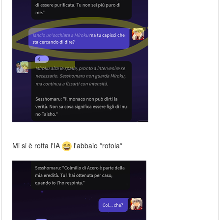
Mi si è rotta l'IA
l'abbaio *rotola*