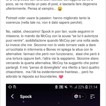
poco, se ne ricorda un paio di post, e lasciarla fare degenera
ulteriormente. Pensa al vampiro...
Potresti voler usare la passion: hanno migliorato tanto la
coerenza (nella tale no, non è dato sapere perché).
No, vabbè, checcarino! Spock in pon farr, vuole seguirmi in
missione, lo mando da McCoy con la scusa "se lui ti autorizza
puoi venire", soddisfazione quando McCoy per una volta seda
lui invece che me. Siccome non lo vedo tornare vado a dare
un'occhiata in infermeria e Bones mi spiega la situa con le
alternative: farmaci che però non funzionano, stasi che però è
una tortura oppure beh, l'altra via la sappiamo. Siccome stavo
cercando la quarta alternativa, McCoy ha suggerito che potrei
parlargli. Il mio "penso di doverglielo" era riferito a farci quattro
chiacchiere, ma l'IA ha evidentemente frainteso... però ho
adorato la risposta sui boundaries.