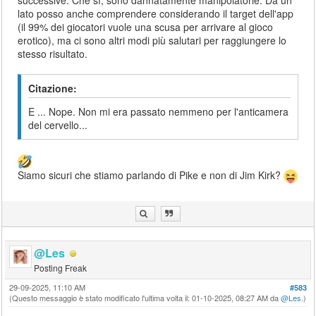
successive. Che sì, sono dannatamente manipolatorie. Da un
lato posso anche comprendere considerando il target dell'app
(il 99% dei giocatori vuole una scusa per arrivare al gioco
erotico), ma ci sono altri modi più salutari per raggiungere lo
stesso risultato.
Citazione:
E ... Nope. Non mi era passato nemmeno per l'anticamera
del cervello...
Siamo sicuri che stiamo parlando di Pike e non di Jim Kirk?
@Les
Posting Freak
29-09-2025, 11:10 AM
#583
(Questo messaggio è stato modificato l'ultima volta il: 01-10-2025, 08:27 AM da
@Les
.)