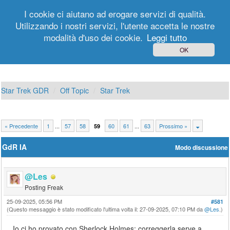
I cookie ci aiutano ad erogare servizi di qualità.
Utilizzando i nostri servizi, l'utente accetta le nostre
modalità d'uso dei cookie.
Leggi tutto
Login
Registrati
OK
Star Trek GDR
Off Topic
Star Trek
« Precedente
1
...
57
58
60
61
...
63
Prossimo »
59
GdR IA
Modo discussione
@Les
Posting Freak
25-09-2025, 05:56 PM
#581
(Questo messaggio è stato modificato l'ultima volta il: 27-09-2025, 07:10 PM da
@Les
.)
Io ci ho provato con Sherlock Holmes: correggerla serve a