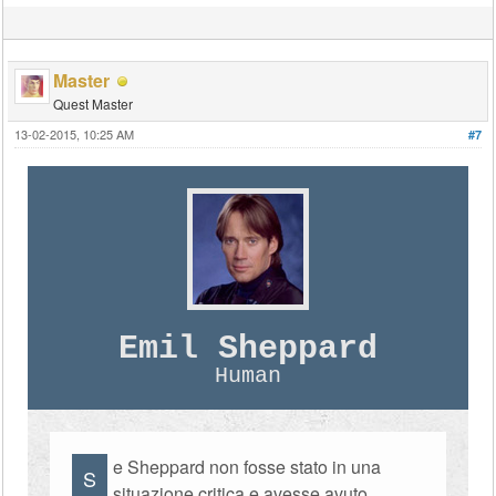
Master
Quest Master
13-02-2015, 10:25 AM
#7
Emil Sheppard
Human
e Sheppard non fosse stato in una
S
situazione critica e avesse avuto