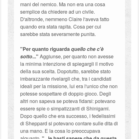
mani del nemico. Ma non era una cosa
semplice da chiedere ad un civile.
D'altronde, nemmeno Claire l'aveva fatto
quando era stata rapita. Cosa per cui
sarebbe stata severamente punita.
"Per quanto riguarda
quello che c'è
sotto
..."
Aggiunse, per quanto non avesse
la minima intenzione di spiegargli il motivo
della sua scelta. Dopotutto, sarebbe stato
imbarazzante rivelargli che, tra i candidati
ideali per la missione, lui era l'unico che non
potesse sospettare di doppio gioco. Degli
altri non sapeva se poteva fidarsi: potevano
essere spie o simpatizzanti di Shinigami.
Dopo quello che era successo, i fedelissimi
di Sheppard si potevano contare sulle dita di
una mano. E la cosa lo preoccupava
alquanto.
"...le basti sapere che da questa