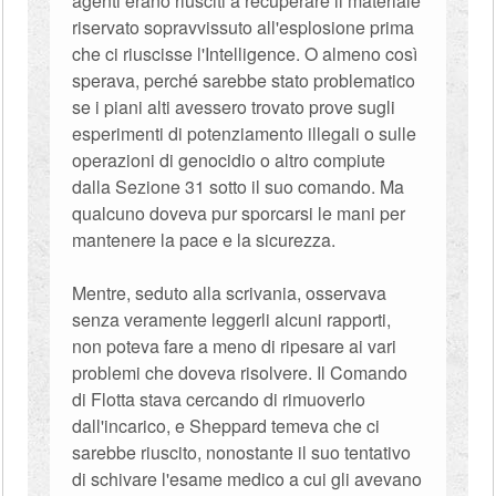
agenti erano riusciti a recuperare il materiale
riservato sopravvissuto all'esplosione prima
che ci riuscisse l'Intelligence. O almeno così
sperava, perché sarebbe stato problematico
se i piani alti avessero trovato prove sugli
esperimenti di potenziamento illegali o sulle
operazioni di genocidio o altro compiute
dalla Sezione 31 sotto il suo comando. Ma
qualcuno doveva pur sporcarsi le mani per
mantenere la pace e la sicurezza.
Mentre, seduto alla scrivania, osservava
senza veramente leggerli alcuni rapporti,
non poteva fare a meno di ripesare ai vari
problemi che doveva risolvere. Il Comando
di Flotta stava cercando di rimuoverlo
dall'incarico, e Sheppard temeva che ci
sarebbe riuscito, nonostante il suo tentativo
di schivare l'esame medico a cui gli avevano