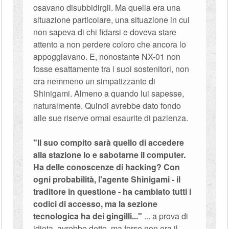
osavano disubbidirgli. Ma quella era una
situazione particolare, una situazione in cui
non sapeva di chi fidarsi e doveva stare
attento a non perdere coloro che ancora lo
appoggiavano. E, nonostante NX-01 non
fosse esattamente tra i suoi sostenitori, non
era nemmeno un simpatizzante di
Shinigami. Almeno a quando lui sapesse,
naturalmente. Quindi avrebbe dato fondo
alle sue riserve ormai esaurite di pazienza.
"Il suo compito sarà quello di accedere
alla stazione Io e sabotarne il computer.
Ha delle conoscenze di hacking? Con
ogni probabilità, l'agente Shinigami - il
traditore in questione - ha cambiato tutti i
codici di accesso, ma la sezione
tecnologica ha dei gingilli..."
... a prova di
idiota, avrebbe detto, ma forse non era il