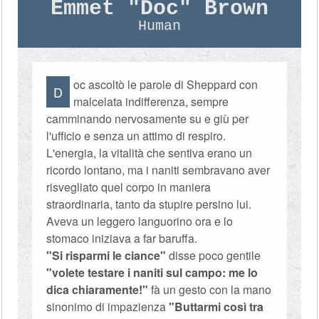
Emmet "Doc" Brown
Human
oc ascoltò le parole di Sheppard con
D
malcelata indifferenza, sempre
camminando nervosamente su e giù per
l'ufficio e senza un attimo di respiro.
L'energia, la vitalità che sentiva erano un
ricordo lontano, ma i naniti sembravano aver
risvegliato quel corpo in maniera
straordinaria, tanto da stupire persino lui.
Aveva un leggero languorino ora e lo
stomaco iniziava a far baruffa.
"Si risparmi le ciance"
disse poco gentile
"volete testare i naniti sul campo: me lo
dica chiaramente!"
fà un gesto con la mano
sinonimo di impazienza
"Buttarmi così tra