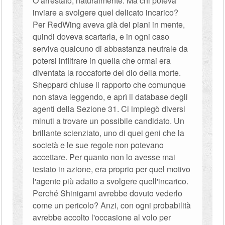
O arrestato, naturalmente. Ma chi poteva
inviare a svolgere quel delicato incarico?
Per RedWing aveva già dei piani in mente,
quindi doveva scartarla, e in ogni caso
serviva qualcuno di abbastanza neutrale da
potersi infiltrare in quella che ormai era
diventata la roccaforte del dio della morte.
Sheppard chiuse il rapporto che comunque
non stava leggendo, e aprì il database degli
agenti della Sezione 31. Ci impiegò diversi
minuti a trovare un possibile candidato. Un
brillante scienziato, uno di quei geni che la
società e le sue regole non potevano
accettare. Per quanto non lo avesse mai
testato in azione, era proprio per quel motivo
l'agente più adatto a svolgere quell'incarico.
Perché Shinigami avrebbe dovuto vederlo
come un pericolo? Anzi, con ogni probabilità
avrebbe accolto l'occasione al volo per