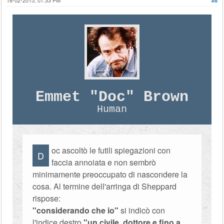
18-02-2015, 07:33 PM
#8
Emmet "Doc" Brown
Human
oc ascoltò le futili spiegazioni con
D
faccia annoiata e non sembrò
minimamente preoccupato di nascondere la
cosa. Al termine dell'arringa di Sheppard
rispose:
"considerando che io"
si indicò con
l'indice destro
"un civile, dottore e fino a