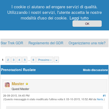
I cookie ci aiutano ad erogare servizi di qualità.
Utilizzando i nostri servizi, l'utente accetta le nostre
modalità d'uso dei cookie.
Leggi tutto
Login
Registrati
OK
Star Trek GDR
Regolamento del GDR
Organizziamo una role?
2
3
4
5
...
8
Prossimo »
1
Prenotazioni Ruolate
Modo discussione
Master
Quest Master
26-09-2015, 04:45 PM
#1
(Questo messaggio è stato modificato l'ultima volta il: 03-10-2015, 10:52 AM da
Neris
.)