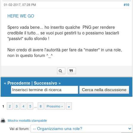
01-02-2017, 07:28 PM
#10
HERE WE GO
Spero vada bene... ho inserito qualche PNG per rendere
credibile il tutto... se vuoi puoi gestirli tu o possiamo lasciarli
"passivi" sullo sfondo !
Non credo di avere l'autorità per fare da "master" in una role,
non in questo forum ^_^
«
Precedente
|
Successivo
»
2
3
4
5
...
8
Prossimo »
1
Mostra modalità stampabile
Vai al forum: