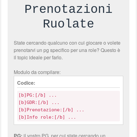
Prenotazioni
Ruolate
State cercando qualcuno con cui giocare o volete
prenotarvi un pg specifico per una role? Questo è
il topic ideale per farlo.
Modulo da compilare:
Codice:
[b]PG:[/b] ...
[b]GDR:[/b] ...
[b]Prenotazione:[/b] ...
[b]Info role:[/b] ...
PG:
il vostro PG, per cui state cercando un