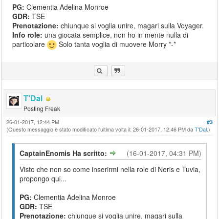
PG:
Clementia Adelina Monroe
GDR:
TSE
Prenotazione:
chiunque si voglia unire, magari sulla Voyager.
Info role:
una giocata semplice, non ho in mente nulla di
particolare
Solo tanta voglia di muovere Morry *-*
T'Dal
Posting Freak
26-01-2017, 12:44 PM
#3
(Questo messaggio è stato modificato l'ultima volta il: 26-01-2017, 12:46 PM da
T'Dal
.)
CaptainEnomis Ha scritto:
(16-01-2017, 04:31 PM)
Visto che non so come inserirmi nella role di Neris e Tuvia,
propongo qui...
PG:
Clementia Adelina Monroe
GDR:
TSE
Prenotazione:
chiunque si voglia unire, magari sulla