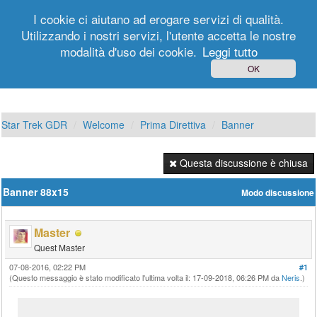
I cookie ci aiutano ad erogare servizi di qualità.
Utilizzando i nostri servizi, l'utente accetta le nostre
modalità d'uso dei cookie.
Leggi tutto
Login
Registrati
OK
Star Trek GDR
Welcome
Prima Direttiva
Banner
Questa discussione è chiusa
Banner 88x15
Modo discussione
Master
Quest Master
07-08-2016, 02:22 PM
#1
(Questo messaggio è stato modificato l'ultima volta il: 17-09-2018, 06:26 PM da
Neris
.)