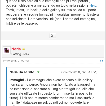
quando il sito sarà off e le immagini non più recuperabili,
potrete richiederle a me aprendo un topic nella sezione
Help
.
Terrò, infatti, un backup della gallery sul mio pc, da cui potrò
recuperare le vecchie immagini in qualsiasi momento. Basterà
che indichiate il loro vecchio link (non il nome dell'immagine, il
link!) e ve le passerò.
Neris
Posting Freak
07-10-2018, 01:50 PM
#3
Neris Ha scritto:
(22-09-2018, 02:54 PM)
Immagini
- Le immagini che avete caricato sulla gallery
non saranno perse. Ancora non ho iniziato a lavorarci ma
ho intenzione di spostare su img.startrekgdr.it quelle che
son state utilizzate in questo forum (inserite in post o in
firme). I link naturalmente cambieranno ma li sostituirò io
tramite il database mysql, quindi voi non dovrete fare