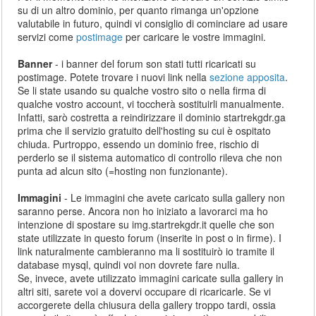
su di un altro dominio, per quanto rimanga un'opzione
valutabile in futuro, quindi vi consiglio di cominciare ad usare
servizi come
postimage
per caricare le vostre immagini.
Banner
- i banner del forum son stati tutti ricaricati su
postimage. Potete trovare i nuovi link nella
sezione apposita
.
Se li state usando su qualche vostro sito o nella firma di
qualche vostro account, vi toccherà sostituirli manualmente.
Infatti, sarò costretta a reindirizzare il dominio startrekgdr.ga
prima che il servizio gratuito dell'hosting su cui è ospitato
chiuda. Purtroppo, essendo un dominio free, rischio di
perderlo se il sistema automatico di controllo rileva che non
punta ad alcun sito (=hosting non funzionante).
Immagini
- Le immagini che avete caricato sulla gallery non
saranno perse. Ancora non ho iniziato a lavorarci ma ho
intenzione di spostare su img.startrekgdr.it quelle che son
state utilizzate in questo forum (inserite in post o in firme). I
link naturalmente cambieranno ma li sostituirò io tramite il
database mysql, quindi voi non dovrete fare nulla.
Se, invece, avete utilizzato immagini caricate sulla gallery in
altri siti, sarete voi a dovervi occupare di ricaricarle. Se vi
accorgerete della chiusura della gallery troppo tardi, ossia