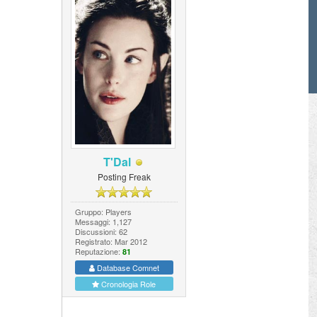
T'Dal
Posting Freak
Gruppo: Players
Messaggi: 1,127
Discussioni: 62
Registrato: Mar 2012
Reputazione:
81
Database Comnet
Cronologia Role