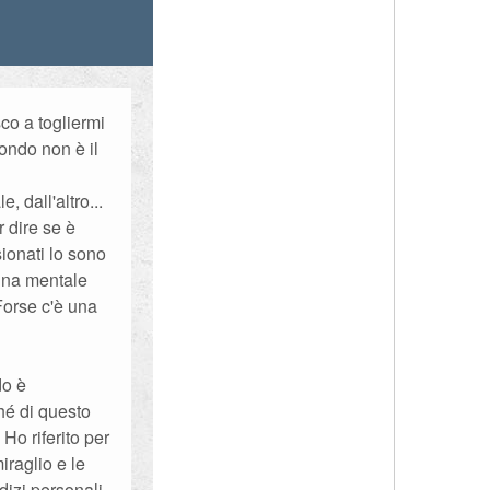
o a togliermi
fondo non è il
 dall'altro...
 dire se è
sionati lo sono
lina mentale
 Forse c'è una
do è
hé di questo
Ho riferito per
iraglio e le
izi personali,