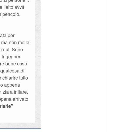
l'alto avvii
n pericolo.
zata per
a, ma non me la
o qui. Sono
i ingegneri
pere bene cosa
 qualcosa di
chiarire tutto
mo appena
zia a trillare,
ppena arrivato
rlarle"