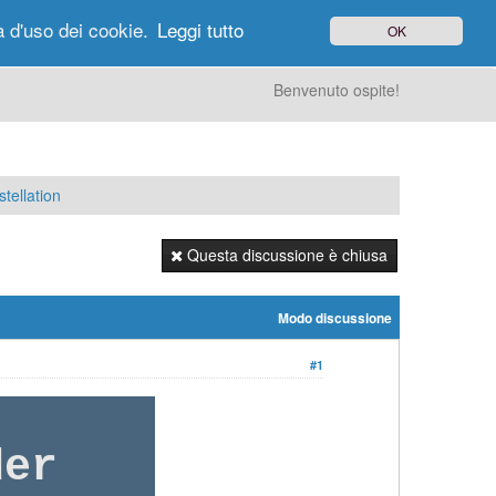
à d'uso dei cookie.
Leggi tutto
OK
gi di Oggi
Ricerca
Utenti
Altro
Benvenuto ospite!
tellation
Questa discussione è chiusa
Modo discussione
#1
der