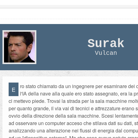
Surak
Vulcan
ro stato chiamato da un ingegnere per esaminare dei d
E
l'IA della nave alla quale ero stato assegnato, era la p
ci mettevo piede. Trovai la strada per la sala macchine molt
per quanto grande, il via vai di tecnici e attrezzature erano
ovvio della direzione della sala macchine. Scesi lentament
ad osservare un computer acceso che stilava dati su dati, sta
analizzando una alterazione nei flussi di energia dal compu
ad un "dispositivo esterno". Ma che cosa aveva potuto crea