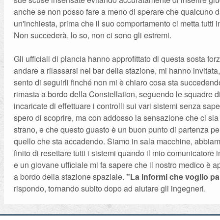
anche se non posso fare a meno di sperare che qualcuno dal
un'inchiesta, prima che il suo comportamento ci metta tutti i
Non succederà, lo so, non ci sono gli estremi.
Gli ufficiali di plancia hanno approfittato di questa sosta for
andare a rilassarsi nel bar della stazione, mi hanno invitat
sento di seguirli finché non mi è chiaro cosa sta succedend
rimasta a bordo della Constellation, seguendo le squadre d
incaricate di effettuare i controlli sui vari sistemi senza sa
spero di scoprire, ma con addosso la sensazione che ci sia
strano, e che questo guasto è un buon punto di partenza per 
quello che sta accadendo. Siamo in sala macchine, abbia
finito di resettare tutti i sistemi quando il mio comunicatore ini
e un giovane ufficiale mi fa sapere che il nostro medico è a
a bordo della stazione spaziale.
"La informi che voglio pa
rispondo, tornando subito dopo ad aiutare gli ingegneri.