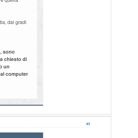
ia, dai gradi
o, sono
a chiesto di
to un
a al computer
#3