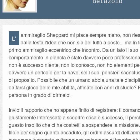
Betazoid
ammiraglio Sheppard mi piace sempre meno, non riesc
L'
dalla testa l'idea che non sia del tutto a posto... ma in 
primo ammiraglio eccentrico che incontro. Da un lato il suo
comportamento in plancia è stato davvero poco professionale,
non è successo niente, non lo conosco, non ho elementi per
davvero un pericolo per la nave, sei i suoi pensieri sconclu
di proposito. Possibile che un umano abbia una tale discip
da farsi gioco delle mie abilità, affinate con anni di studio?
persona in grado di dirmelo.
Invio il rapporto che ho appena finito di registrare: il coman
giustamente interessato a scoprire cosa è successo, il perc
guasto insolito che ci ha costretti a sospendere la missione. 
filo e per segno quanto accaduto, gli ordini assurdi dell'amm
sue scuse insensate evitando accuratamente di inserire giud