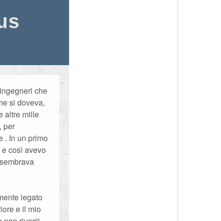
us
i ingegneri che
e si doveva,
 altre mille
, per
 . In un primo
 e così avevo
a sembrava
amente legato
ore e il mio
 non riuscii