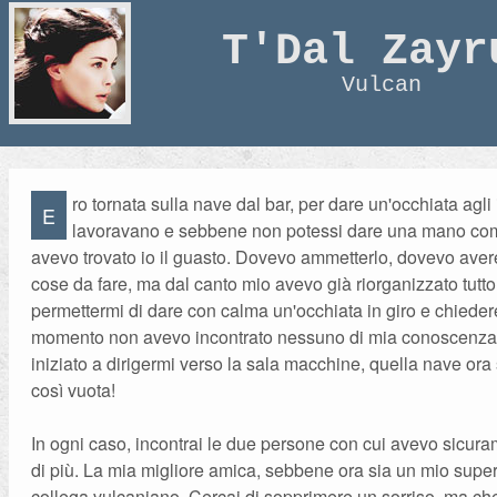
T'Dal Zayr
Vulcan
ro tornata sulla nave dal bar, per dare un'occhiata agl
E
lavoravano e sebbene non potessi dare una mano com
avevo trovato io il guasto. Dovevo ammetterlo, dovevo avere
cose da fare, ma dal canto mio avevo già riorganizzato tutto
permettermi di dare con calma un'occhiata in giro e chiedere
momento non avevo incontrato nessuno di mia conoscenza
iniziato a dirigermi verso la sala macchine, quella nave or
così vuota!
In ogni caso, incontrai le due persone con cui avevo sicur
di più. La mia migliore amica, sebbene ora sia un mio superi
collega vulcaniano. Cercai di sopprimere un sorriso, ma che