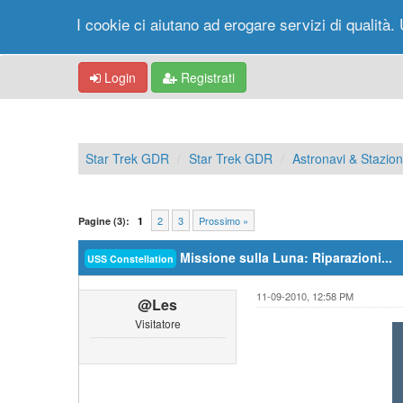
I cookie ci aiutano ad erogare servizi di qualità. 
Login
Registrati
Star Trek GDR
Star Trek GDR
Astronavi & Stazioni
2
3
Prossimo »
Pagine (3):
1
Missione sulla Luna: Riparazioni...
USS Constellation
11-09-2010, 12:58 PM
@Les
Visitatore