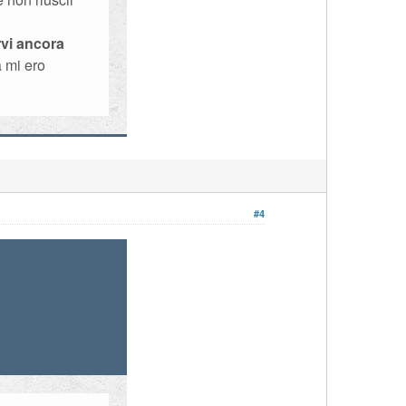
rvi ancora
 mi ero
#4