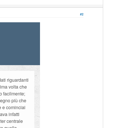
#2
ati riguardanti
rima volta che
o facilmente;
 segno più che
e e cominciai
va infatti
ter centrale
re quella