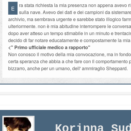
ra stata richiesta la mia presenza non appena avevo 
E
sulla nave. Avevo dei dati e dei campioni da sistemar
archivio, ma sembrava urgente e sarebbe stato illogico farm
ulteriormente. non è mia abitudine interrompere le convers
dopo aver atteso un tempo stimabile in un minuto e trentac
decido di far notare educatamente e compostamente la mi
<" Primo ufficiale medico a rapporto"
Non conosco il motivo della mia convocazione, ma in fondo
certa speranza che abbia a che fare con il comportamento p
bizzarro, anche per un umano, dell' ammiraglio Sheppard.
Korinna Su