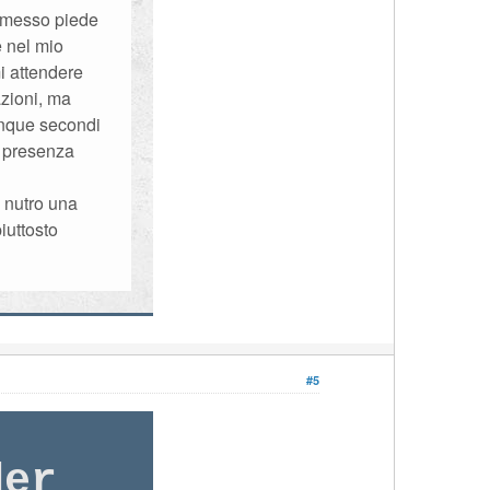
rimesso piede
e nel mio
i attendere
azioni, ma
inque secondi
a presenza
 nutro una
iuttosto
#5
der