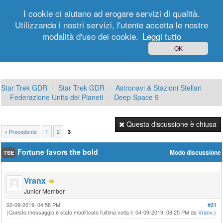
I cookie ci aiutano ad erogare servizi di qualità.
Utilizzando i nostri servizi, l'utente accetta le nostre
modalità d'uso dei cookie.
Leggi tutto
Login
Registrati
OK
Star Trek GDR
Star Trek GDR
Astronavi & Stazioni Stellari
Federazione Unita dei Pianeti
Deep Space 9
Questa discussione è chiusa
« Precedente
1
2
3
Fortune favors the bold
Modo discussione
TSE
Vranx
Junior Member
02-09-2019, 04:58 PM
#21
(Questo messaggio è stato modificato l'ultima volta il: 04-09-2019, 08:25 PM da
Vranx
.)