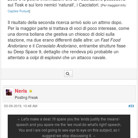
sui Tosk e sui loro nemici 'naturali', i Cacciatori.
[Per maggiori info:
Captive Pursuit
]
Il risultato della seconda ricerca arrivò solo un attimo dopo.
Per la maggior parte si trattava di voci di poco interesse, come
una donna boliana che gestiva un chiosco di dolci sulla
stazione, ma due erano differenti dalle altre: un
Fast Food
Andoriano
e il
Consolato Andoriano
, entrambe strutture fisse
su Deep Space 9, dettaglio che rendeva più probabile un
attentato a colpi di esplosivi che un attacco navale.
Neris
Posting Freak
03-09-2019, 10:48 AM
#23
Let's make a deal: I'll spare you the 'ends justify the means'-
speech and you spare me the 'we must do what's right'-speech.
You and I are not going to see eye to eye on this subject, so I
suggest we stop discussing it.