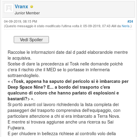
Vranx
Junior Member
04-09-2019, 08:15 PM
#24
(Questo messaggio è stato modificato l'ultima volta il: 05-09-2019, 07:43 AM da
Neris
.)
Raccolse le informazioni date dal d padd elaborandole mentre
le acquisiva.
Scelse di dare la precedenza al Tosk nelle domande poichè
c'era il rischio che il MED se lo portasse in infermeria
sottraendoglielo.
<Tosk, appena ha saputo del pericolo si è imbarcato per
Deep Space Nine? E... a bordo del trasporto c'era
qualcuno di coloro che hanno parlato di esplosioni e
bastardi?>
.
Si portò avanti col lavoro richiedendo la lista completa dei
passeggeri del trasporto comprensiva dell'equipaggio, con
particolare attenzione a chi si era imbarcato a Terra Nova.
E mentre si trovava aggiunse anche una ricerca su Sai
Fujiwara.
E per chiudere in bellezza richiese al controllo volo della