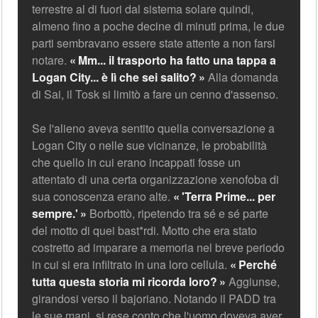
terrestre al di fuori dal sistema solare quindi,
almeno fino a poche decine di minuti prima, le due
parti sembravano essere state attente a non farsi
notare.
Mm... il trasporto ha fatto una tappa a
Logan City... è lì che sei salito?
Alla domanda
di Sai, il Tosk si limitò a fare un cenno d'assenso.
Se l'alieno aveva sentito quella conversazione a
Logan City o nelle sue vicinanze, le probabilità
che quello in cui erano incappati fosse un
attentato di una certa organizzazione xenofoba di
sua conoscenza erano alte.
'Terra Prime... per
sempre.'
Borbottò, ripetendo tra sé e sé parte
del motto di quei bast*rdi. Motto che era stato
costretto ad imparare a memoria nel breve periodo
in cui si era infiltrato in una loro cellula.
Perché
tutta questa storia mi ricorda loro?
Aggiunse,
girandosi verso il bajoriano. Notando il PADD tra
le sue mani, si rese conto che l'uomo doveva aver