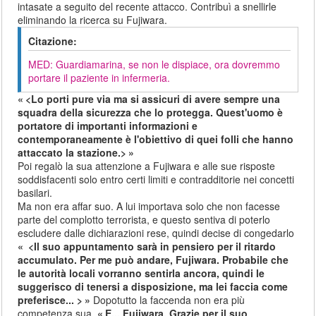
intasate a seguito del recente attacco. Contribuì a snellirle
eliminando la ricerca su Fujiwara.
Citazione:
MED: Guardiamarina, se non le dispiace, ora dovremmo
portare il paziente in infermeria.
<Lo porti pure via ma si assicuri di avere sempre una
squadra della sicurezza che lo protegga. Quest'uomo è
portatore di importanti informazioni e
contemporaneamente è l'obiettivo di quei folli che hanno
attaccato la stazione.>
Poi regalò la sua attenzione a Fujiwara e alle sue risposte
soddisfacenti solo entro certi limiti e contradditorie nei concetti
basilari.
Ma non era affar suo. A lui importava solo che non facesse
parte del complotto terrorista, e questo sentiva di poterlo
escludere dalle dichiarazioni rese, quindi decise di congedarlo
<Il suo appuntamento sarà in pensiero per il ritardo
accumulato. Per me può andare, Fujiwara. Probabile che
le autorità locali vorranno sentirla ancora, quindi le
suggerisco di tenersi a disposizione, ma lei faccia come
preferisce... >
Dopotutto la faccenda non era più
competenza sua.
E... Fujiwara. Grazie per il suo