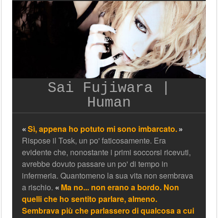
Sai Fujiwara |
Human
Sì, appena ho potuto mi sono imbarcato.
Rispose il Tosk, un po' faticosamente. Era
evidente che, nonostante i primi soccorsi ricevuti,
avrebbe dovuto passare un po' di tempo in
infermeria. Quantomeno la sua vita non sembrava
a rischio.
Ma no... non erano a bordo. Non
quelli che ho sentito parlare, almeno.
Sembrava più che parlassero di qualcosa a cui