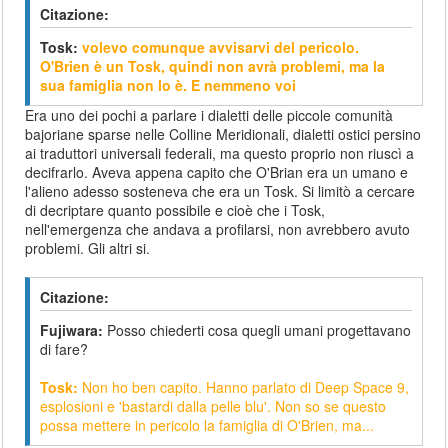
Citazione:
Tosk:
volevo comunque avvisarvi del pericolo.
O'Brien è un Tosk, quindi non avrà problemi, ma la
sua famiglia non lo è. E nemmeno voi
Era uno dei pochi a parlare i dialetti delle piccole comunità
bajoriane sparse nelle Colline Meridionali, dialetti ostici persino
ai traduttori universali federali, ma questo proprio non riuscì a
decifrarlo. Aveva appena capito che O'Brian era un umano e
l'alieno adesso sosteneva che era un Tosk. Si limitò a cercare
di decriptare quanto possibile e cioè che i Tosk,
nell'emergenza che andava a profilarsi, non avrebbero avuto
problemi. Gli altri si.
Citazione:
Fujiwara:
Posso chiederti cosa quegli umani progettavano
di fare?
Tosk:
Non ho ben capito.
Hanno parlato di Deep Space 9,
esplosioni e 'bastardi dalla pelle blu'. Non so se questo
possa mettere in pericolo la famiglia di O'Brien, ma...