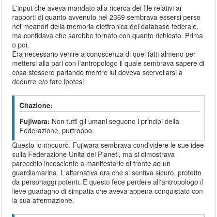
L'input che aveva mandato alla ricerca dei file relativi ai
rapporti di quanto avvenuto nel 2369 sembrava essersi perso
nei meandri della memoria elettronica del database federale,
ma confidava che sarebbe tornato con quanto richiesto. Prima
o poi.
Era necessario venire a conoscenza di quei fatti almeno per
mettersi alla pari con l'antropologo il quale sembrava sapere di
cosa stessero parlando mentre lui doveva scervellarsi a
dedurre e/o fare ipotesi.
Citazione:
Fujiwara:
Non tutti gli umani seguono i principi della
Federazione, purtroppo.
Questo lo rincuorò. Fujiwara sembrava condividere le sue idee
sulla Federazione Unita dei Pianeti, ma si dimostrava
parecchio incosciente a manifestarle di fronte ad un
guardiamarina. L'alternativa era che si sentiva sicuro, protetto
da personaggi potenti. E questo fece perdere all'antropologo il
lieve guadagno di simpatia che aveva appena conquistato con
la sua affermazione.