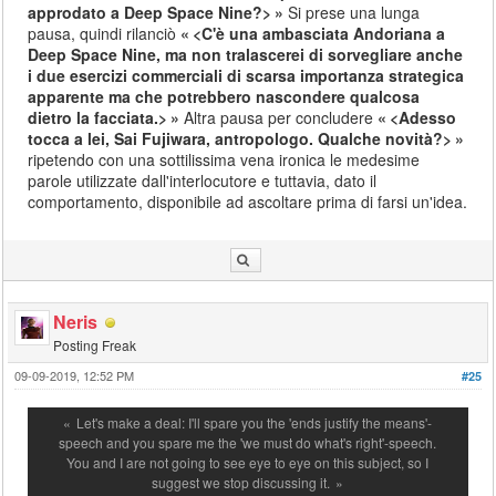
approdato a Deep Space Nine?>
Si prese una lunga
pausa, quindi rilanciò
<C'è una ambasciata Andoriana a
Deep Space Nine, ma non tralascerei di sorvegliare anche
i due esercizi commerciali di scarsa importanza strategica
apparente ma che potrebbero nascondere qualcosa
dietro la facciata.>
Altra pausa per concludere
<Adesso
tocca a lei, Sai Fujiwara, antropologo. Qualche novità?>
ripetendo con una sottilissima vena ironica le medesime
parole utilizzate dall'interlocutore e tuttavia, dato il
comportamento, disponibile ad ascoltare prima di farsi un'idea.
Neris
Posting Freak
09-09-2019, 12:52 PM
#25
Let's make a deal: I'll spare you the 'ends justify the means'-
speech and you spare me the 'we must do what's right'-speech.
You and I are not going to see eye to eye on this subject, so I
suggest we stop discussing it.