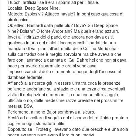
I fuochi artificiali se li era risparmiati per il finale.
Località: Deep Space Nine.
Metodo: Esplosivi? Attacco navale? In ogni caso qualcosa di
pirotecnico.
Obiettivo: Bastardi dalla pelle blu? Dove? Su Deep Space
Nine? Boliani? O forse Andoriani? Ma quelli erano azzurri.
Inveì all'indirizzo del d padd, che ancora non dava esiti,
qualcosa in uno dei dialetti incomprensibili parlati da una
manciata di valligiani all'estremità delle Colline Meridionali
sulla cui traduzione è meglio sorvolare ma che aveva a che
fare con l'animaccia dannata di Gul Dahre'hel che non si dava
pace per averlo risparmiato e ora si vendicava
impossessandosi dello strumento e negandogli l'accesso al
database federale.
Affiancò alla ricerca già in essere un'altra circa le presenze
boliane e andoriane sulla stazione e una terza circa eventuali
visite di delegazioni o mercantili o qualunque altro viaggio,
ufficiale o no, delle medesime razze previste nei prossimi tre
mesi su DS9.
Perlomeno, almeno Bajor sembrava al sicuro.
Restò ad ascoltare il seguito del discorso del rettiloide pronto a
coglierne ogni sfumatura utile.
Dopotutto se i Profeti gli avevano dato due orecchie e una sola
bocca avranno pure avuto il loro buoni motivi.