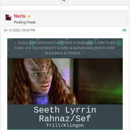
Neris
Posting Freak
04-12-2022, 03:43 PM
#5
Victory is not achieved if an Empire is destroyed in order to win
a war, and it is not failure if a battle is backed away from in order
to preserve an Empire.
Seeth Lyrrin
Rahnaz/Sef
Trill/Klingon