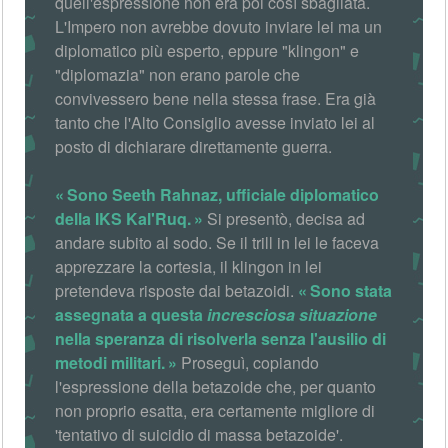
quell'espressione non era poi così sbagliata.
L'Impero non avrebbe dovuto inviare lei ma un
diplomatico più esperto, eppure "klingon" e
"diplomazia" non erano parole che
convivessero bene nella stessa frase. Era già
tanto che l'Alto Consiglio avesse inviato lei al
posto di dichiarare direttamente guerra.
Sono Seeth Rahnaz, ufficiale diplomatico
della IKS Kal'Ruq.
Si presentò, decisa ad
andare subito al sodo. Se il trill in lei le faceva
apprezzare la cortesia, il klingon in lei
pretendeva risposte dai betazoidi.
Sono stata
assegnata a questa
incresciosa situazione
nella speranza di risolverla senza l'ausilio di
metodi militari.
Proseguì, copiando
l'espressione della betazoide che, per quanto
non proprio esatta, era certamente migliore di
'tentativo di suicidio di massa betazoide'.