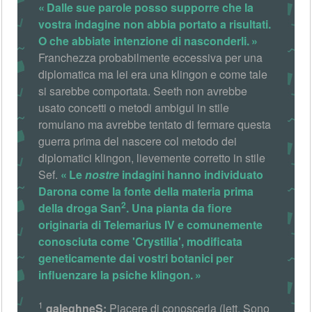
Dalle sue parole posso supporre che la
vostra indagine non abbia portato a risultati.
O che abbiate intenzione di nasconderli.
Franchezza probabilmente eccessiva per una
diplomatica ma lei era una klingon e come tale
si sarebbe comportata. Seeth non avrebbe
usato concetti o metodi ambigui in stile
romulano ma avrebbe tentato di fermare questa
guerra prima del nascere col metodo dei
diplomatici klingon, lievemente corretto in stile
Sef.
Le
nostre
indagini hanno individuato
Darona come la fonte della materia prima
2
della droga San
. Una pianta da fiore
originaria di Telemarius IV e comunemente
conosciuta come 'Crystilia', modificata
geneticamente dai vostri botanici per
influenzare la psiche klingon.
1
qaleghneS:
Piacere di conoscerla (lett. Sono