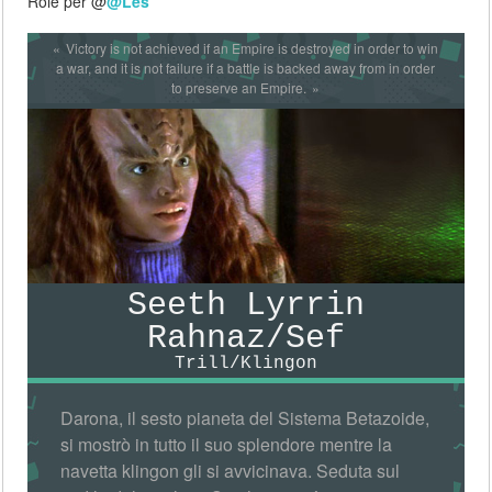
Role per @
@Les
Victory is not achieved if an Empire is destroyed in order to win
a war, and it is not failure if a battle is backed away from in order
to preserve an Empire.
Seeth Lyrrin
Rahnaz/Sef
Trill/Klingon
Darona, il sesto pianeta del Sistema Betazoide,
si mostrò in tutto il suo splendore mentre la
navetta klingon gli si avvicinava. Seduta sul