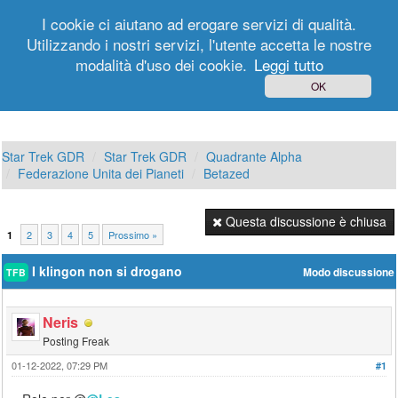
I cookie ci aiutano ad erogare servizi di qualità.
Utilizzando i nostri servizi, l'utente accetta le nostre
modalità d'uso dei cookie.
Leggi tutto
Login
Registrati
OK
Star Trek GDR
Star Trek GDR
Quadrante Alpha
Federazione Unita dei Pianeti
Betazed
Questa discussione è chiusa
2
3
4
5
Prossimo »
1
I klingon non si drogano
Modo discussione
TFB
Neris
Posting Freak
01-12-2022, 07:29 PM
#1