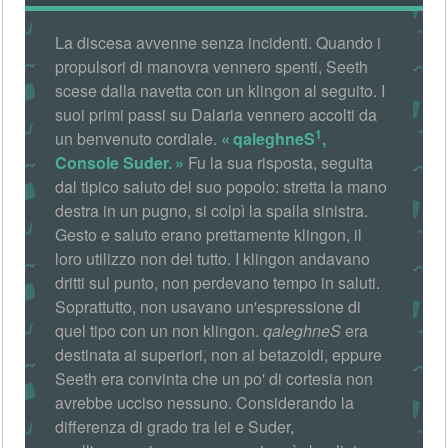
La discesa avvenne senza incidenti. Quando i
propulsori di manovra vennero spenti, Seeth
scese dalla navetta con un klingon al seguito. I
suoi primi passi su Dalaria vennero accolti da
1
un benvenuto cordiale.
qaleghneS
,
Console Suder.
Fu la sua risposta, seguita
dal tipico saluto del suo popolo: stretta la mano
destra in un pugno, si colpì la spalla sinistra.
Gesto e saluto erano prettamente klingon, il
loro utilizzo non del tutto. I klingon andavano
dritti sul punto, non perdevano tempo in saluti.
Soprattutto, non usavano un'espressione di
quel tipo con un non klingon.
qaleghneS
era
destinata ai superiori, non ai betazoidi, eppure
Seeth era convinta che un po' di cortesia non
avrebbe ucciso nessuno. Considerando la
differenza di grado tra lei e Suder,