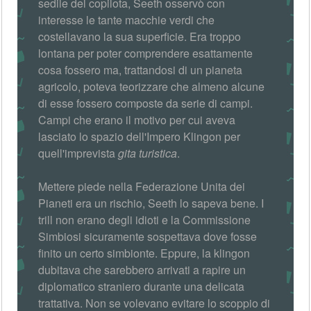
sedile del copilota, Seeth osservò con
interesse le tante macchie verdi che
costellavano la sua superficie. Era troppo
lontana per poter comprendere esattamente
cosa fossero ma, trattandosi di un pianeta
agricolo, poteva teorizzare che almeno alcune
di esse fossero composte da serie di campi.
Campi che erano il motivo per cui aveva
lasciato lo spazio dell'Impero Klingon per
quell'imprevista
gita turistica
.
Mettere piede nella Federazione Unita dei
Pianeti era un rischio, Seeth lo sapeva bene. I
trill non erano degli idioti e la Commissione
Simbiosi sicuramente sospettava dove fosse
finito un certo simbionte. Eppure, la klingon
dubitava che sarebbero arrivati a rapire un
diplomatico straniero durante una delicata
trattativa. Non se volevano evitare lo scoppio di