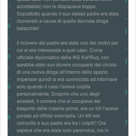
accettabile) non le dispiaceva troppo.
Soprattutto quando il suo stesso padre era stato
ricoverato a causa di quella dannata droga
betazoide!
Il ricovero del padre era stato uno dei motivi per
cui si era interessata a quel caso. Come
ufficiale diplomatico della IKS Kal'Ruq, non
sarebbe stato suo dovere occuparsi del circolo
di una nuova droga all'interno dello spazio
imperiale quindi si era cominciata ad informare
solo quando il caso l'aveva colpita
personalmente. Scoprire che uno degli
arrestati, il corriere che si occupava del
trasporto delle materie prime, era un trill l'aveva
portata ad offrirsi volontaria. Un trill era
coinvolto e suo padre era tra i colpiti? Ora
sapeva che era stata solo paranoica, ma in