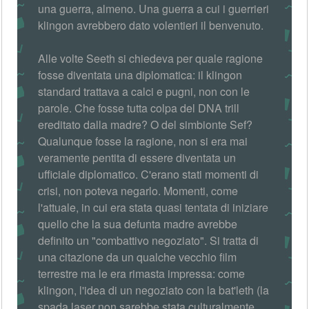
una guerra, almeno. Una guerra a cui i guerrieri
klingon avrebbero dato volentieri il benvenuto.
Alle volte Seeth si chiedeva per quale ragione
fosse diventata una diplomatica: il klingon
standard trattava a calci e pugni, non con le
parole. Che fosse tutta colpa del DNA trill
ereditato dalla madre? O del simbionte Sef?
Qualunque fosse la ragione, non si era mai
veramente pentita di essere diventata un
ufficiale diplomatico. C'erano stati momenti di
crisi, non poteva negarlo. Momenti, come
l'attuale, in cui era stata quasi tentata di iniziare
quello che la sua defunta madre avrebbe
definito un "combattivo negoziato". Si tratta di
una citazione da un qualche vecchio film
terrestre ma le era rimasta impressa: come
klingon, l'idea di un negoziato con la bat'leth (la
spada laser non sarebbe stata culturalmente