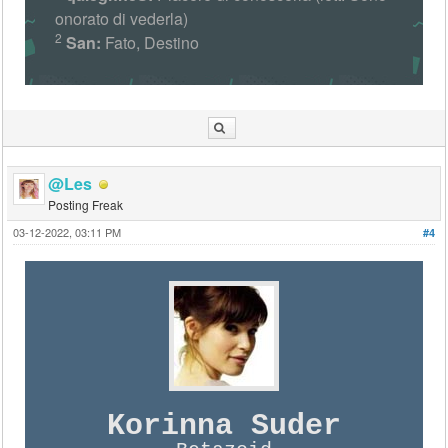
onorato di vederla)
2
San:
Fato, Destino
@Les
Posting Freak
03-12-2022, 03:11 PM
#4
Korinna Suder