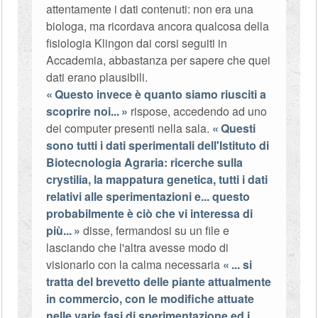
attentamente i dati contenuti: non era una
biologa, ma ricordava ancora qualcosa della
fisiologia Klingon dai corsi seguiti in
Accademia, abbastanza per sapere che quei
dati erano plausibili.
Questo invece è quanto siamo riusciti a
scoprire noi...
rispose, accedendo ad uno
dei computer presenti nella sala.
Questi
sono tutti i dati sperimentali dell'Istituto di
Biotecnologia Agraria: ricerche sulla
crystilia, la mappatura genetica, tutti i dati
relativi alle sperimentazioni e... questo
probabilmente è ciò che vi interessa di
più...
disse, fermandosi su un file e
lasciando che l'altra avesse modo di
visionarlo con la calma necessaria
... si
tratta del brevetto delle piante attualmente
in commercio, con le modifiche attuate
nelle varie fasi di sperimentazione ed i