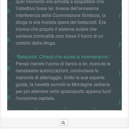
quel momento era arrivata a sospettare che
l'obiettivo fosse lei. Invece dell'ennesima
interferenza della Commissione Simbiosi, la
droga si era rivelata opera dei betazoidi. Era
ironico che proprio il sistema solare che
vantava criminalità zero fosse il fulcro di un
cartello della droga.
Betazoidi. Chissà che scuse si inventeranno.
Pensò mentre l'uomo di fianco a lei, ricevute le
necessarie autorizzazioni, cominciava le
manovre di atterraggio. Sotto la sua esperta
guida, la navetta sorvolò le Montagne Jarkana
per poi atterrare nello spazioporto appena fuori
l'omonima capitale.