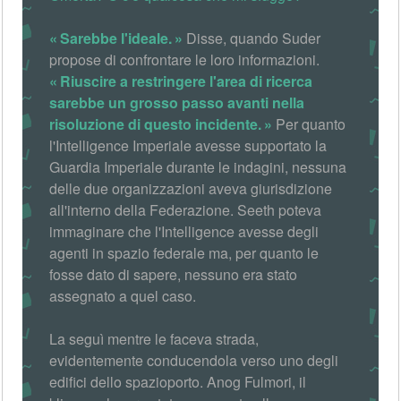
Sarebbe l'ideale.
Disse, quando Suder
propose di confrontare le loro informazioni.
Riuscire a restringere l'area di ricerca
sarebbe un grosso passo avanti nella
risoluzione di questo incidente.
Per quanto
l'Intelligence Imperiale avesse supportato la
Guardia Imperiale durante le indagini, nessuna
delle due organizzazioni aveva giurisdizione
all'interno della Federazione. Seeth poteva
immaginare che l'Intelligence avesse degli
agenti in spazio federale ma, per quanto le
fosse dato di sapere, nessuno era stato
assegnato a quel caso.
La seguì mentre le faceva strada,
evidentemente conducendola verso uno degli
edifici dello spazioporto. Anog Fulmori, il