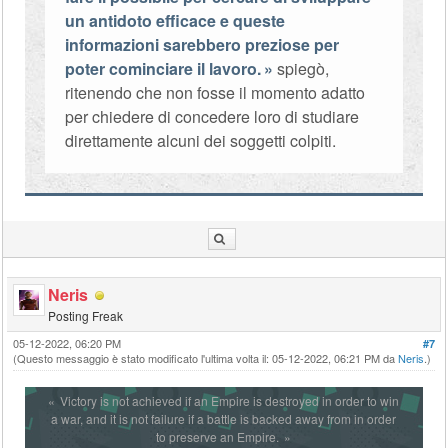
un antidoto efficace e queste
informazioni sarebbero preziose per
poter cominciare il lavoro.
spiegò,
ritenendo che non fosse il momento adatto
per chiedere di concedere loro di studiare
direttamente alcuni dei soggetti colpiti.
Neris
Posting Freak
05-12-2022, 06:20 PM
#7
(Questo messaggio è stato modificato l'ultima volta il: 05-12-2022, 06:21 PM da
Neris
.)
Victory is not achieved if an Empire is destroyed in order to win
a war, and it is not failure if a battle is backed away from in order
to preserve an Empire.