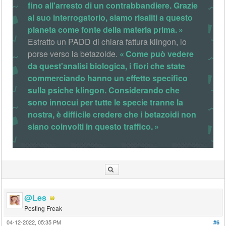
fino all'arresto di un contrabbandiere. Grazie
al suo interrogatorio, siamo risaliti a questo
pianeta come fonte della materia prima.
Estratto un PADD di chiara fattura klingon, lo
porse verso la betazoide.
Come può vedere
da quest'analisi biologica, i fiori che state
commerciando hanno un effetto specifico
sulla psiche klingon. Considerando che
sono innocui per tutte le specie tranne la
nostra, è difficile credere che i betazoidi non
siano coinvolti in questo traffico.
@Les
Posting Freak
04-12-2022, 05:35 PM
#6