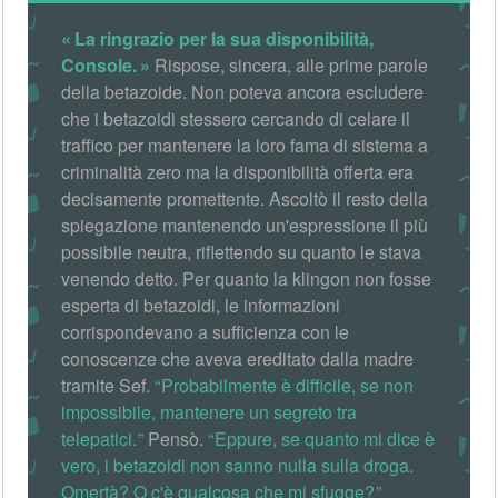
La ringrazio per la sua disponibilità,
Console.
Rispose, sincera, alle prime parole
della betazoide. Non poteva ancora escludere
che i betazoidi stessero cercando di celare il
traffico per mantenere la loro fama di sistema a
criminalità zero ma la disponibilità offerta era
decisamente promettente. Ascoltò il resto della
spiegazione mantenendo un'espressione il più
possibile neutra, riflettendo su quanto le stava
venendo detto. Per quanto la klingon non fosse
esperta di betazoidi, le informazioni
corrispondevano a sufficienza con le
conoscenze che aveva ereditato dalla madre
tramite Sef.
Probabilmente è difficile, se non
impossibile, mantenere un segreto tra
telepatici.
Pensò.
Eppure, se quanto mi dice è
vero, i betazoidi non sanno nulla sulla droga.
Omertà? O c'è qualcosa che mi sfugge?