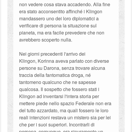
non vedere cosa stava accadendo. Alla fine
era stato acconsentito affinché i Klingon
mandassero uno dei loro diplomatici a
verificare di persona la situazione sul
pianeta, ma era facile prevedere che non
avrebbero scoperto nulla.
Nei giorni precedenti l'arrivo dei
Klingon, Korinna aveva parlato con diverse
persone su Darona, senza trovare alcuna
traccia della fantomatica droga, né
tantomeno qualcuno che ne sapesse
qualcosa. Il sospetto che fossero stati i
Klingon ad inventarsi l'intera storia per
mettere piede nello spazio Federale non era
del tutto azzardato, ma quali fossero le loro
reali intenzioni restava un mistero sia per lei
che per i suoi superiori. Incontrarli di
persona, comunque, era sicuramente un