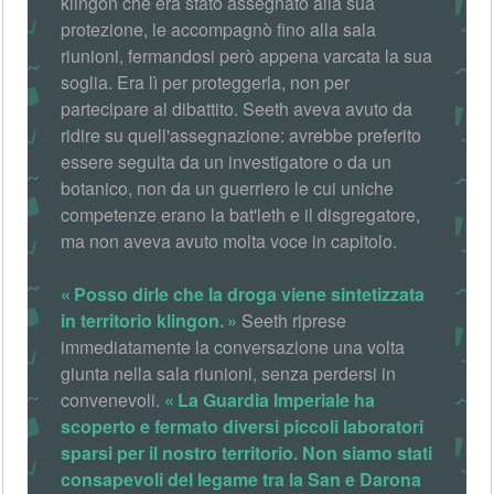
klingon che era stato assegnato alla sua
protezione, le accompagnò fino alla sala
riunioni, fermandosi però appena varcata la sua
soglia. Era lì per proteggerla, non per
partecipare al dibattito. Seeth aveva avuto da
ridire su quell'assegnazione: avrebbe preferito
essere seguita da un investigatore o da un
botanico, non da un guerriero le cui uniche
competenze erano la bat'leth e il disgregatore,
ma non aveva avuto molta voce in capitolo.
Posso dirle che la droga viene sintetizzata
in territorio klingon.
Seeth riprese
immediatamente la conversazione una volta
giunta nella sala riunioni, senza perdersi in
convenevoli.
La Guardia Imperiale ha
scoperto e fermato diversi piccoli laboratori
sparsi per il nostro territorio. Non siamo stati
consapevoli del legame tra la San e Darona