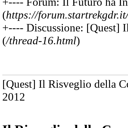
+---- Forum: Il Futuro ha I
(
https://forum.startrekgdr.i
+---- Discussione: [Quest] I
(
/thread-16.html
)
[Quest] Il Risveglio della C
2012