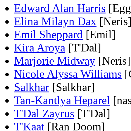
Edward Alan Harris
[Egg
Elina Milayn Dax
[Neris
Emil Sheppard
[Emil]
Kira Aroya
[T'Dal]
Marjorie Midway
[Neris]
Nicole Alyssa Williams
[C
Salkhar
[Salkhar]
Tan-Kantlya Heparel
[nas
T'Dal Zayrus
[T'Dal]
T'Kaat
[Ran Doom]