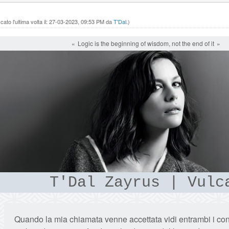
ato l'ultima volta il: 27-03-2023, 09:53 PM da
T'Dal
.)
Logic is the beginning of wisdom, not the end of it
T'Dal Zayrus | Vulc
Quando la mia chiamata venne accettata vidi entrambi i con