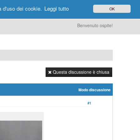
à d'uso dei cookie.
Leggi tutto
OK
gi di Oggi
Ricerca
Utenti
Altro
Benvenuto ospite!
Questa discussione è chiusa
Modo discussione
#1