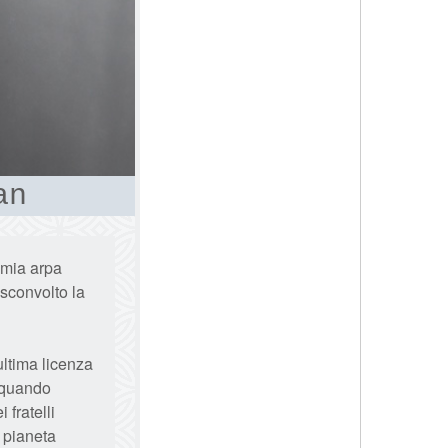
an
a mia arpa
sconvolto la
ltima licenza
 quando
 fratelli
l pianeta