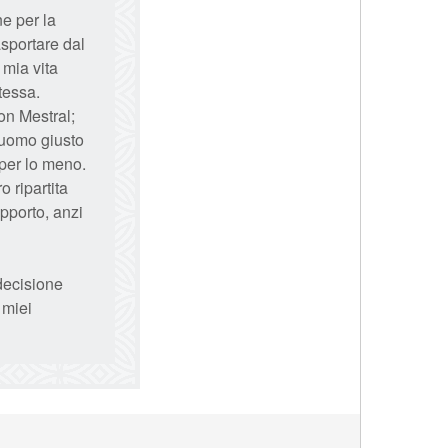
ne per la
sportare dal
 mia vita
tessa.
on Mestral;
'uomo giusto
 per lo meno.
 ripartita
pporto, anzi
decisione
 miei