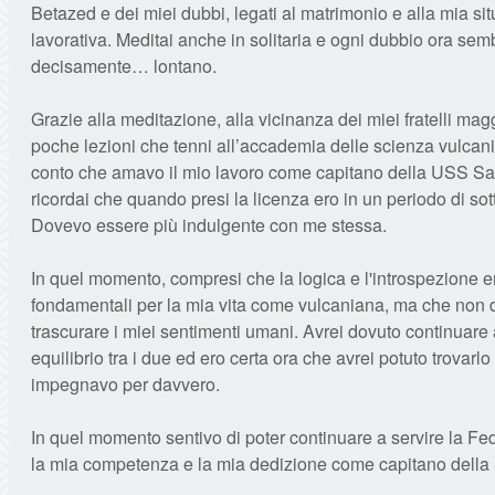
Betazed e dei miei dubbi, legati al matrimonio e alla mia si
lavorativa. Meditai anche in solitaria e ogni dubbio ora se
decisamente… lontano.
Grazie alla meditazione, alla vicinanza dei miei fratelli magg
poche lezioni che tenni all’accademia delle scienza vulcani
conto che amavo il mio lavoro come capitano della USS Sa
ricordai che quando presi la licenza ero in un periodo di sot
Dovevo essere più indulgente con me stessa.
In quel momento, compresi che la logica e l'introspezione 
fondamentali per la mia vita come vulcaniana, ma che non
trascurare i miei sentimenti umani. Avrei dovuto continuare
equilibrio tra i due ed ero certa ora che avrei potuto trovarlo
impegnavo per davvero.
In quel momento sentivo di poter continuare a servire la F
la mia competenza e la mia dedizione come capitano della