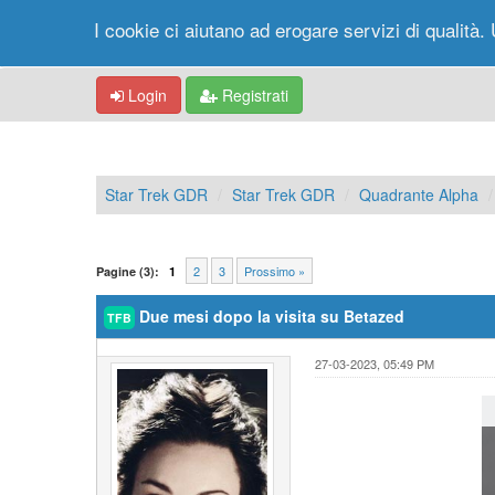
I cookie ci aiutano ad erogare servizi di qualità. 
Login
Registrati
Star Trek GDR
Star Trek GDR
Quadrante Alpha
2
3
Prossimo »
Pagine (3):
1
Due mesi dopo la visita su Betazed
TFB
27-03-2023, 05:49 PM