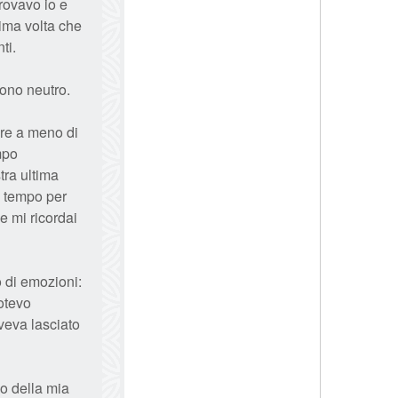
rovavo io e
tima volta che
ti.
tono neutro.
are a meno di
mpo
tra ultima
a tempo per
e mi ricordai
 di emozioni:
potevo
veva lasciato
mo della mia