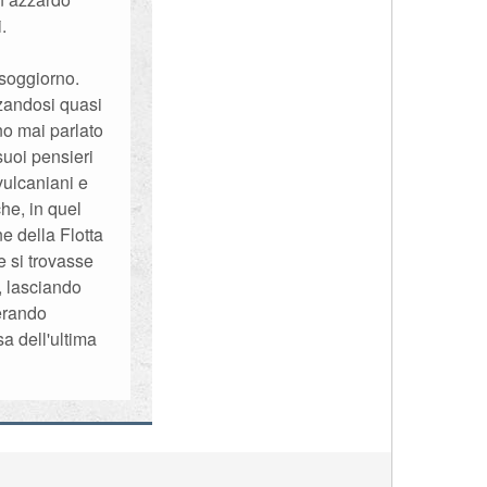
.
 soggiorno.
zandosi quasi
o mai parlato
uoi pensieri
vulcaniani e
he, in quel
e della Flotta
e si trovasse
, lasciando
erando
a dell'ultima