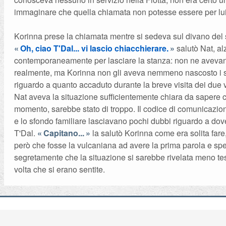
immaginare che quella chiamata non potesse essere per lui
Korinna prese la chiamata mentre si sedeva sul divano del
Oh, ciao T'Dal... vi lascio chiacchierare.
salutò Nat, al
contemporaneamente per lasciare la stanza: non ne avevan
realmente, ma Korinna non gli aveva nemmeno nascosto i s
riguardo a quanto accaduto durante la breve visita dei due 
Nat aveva la situazione sufficientemente chiara da sapere c
momento, sarebbe stato di troppo. Il codice di comunicazion
e lo sfondo familiare lasciavano pochi dubbi riguardo a dov
T'Dal.
Capitano...
la salutò Korinna come era solita fare
però che fosse la vulcaniana ad avere la prima parola e sp
segretamente che la situazione si sarebbe rivelata meno tes
volta che si erano sentite.