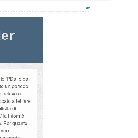
#2
der
ito T'Dal e da
to un periodo
minciava a
cato a lei fare
icita di
la informò
a. Per quanto
e non
un azzardo