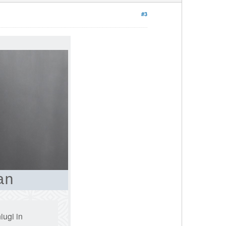
#3
an
iugi in