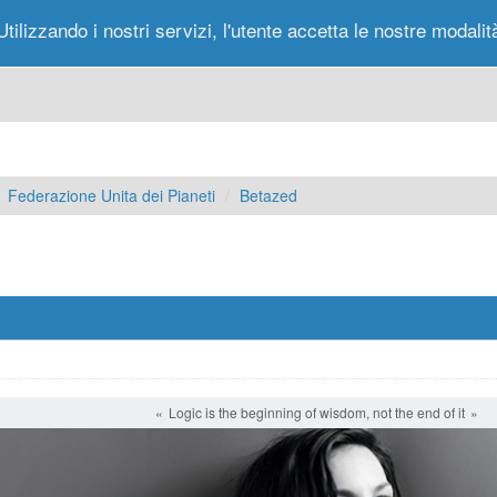
Utilizzando i nostri servizi, l'utente accetta le nostre modalit
Portale
Forum
Nuovi Messaggi
Messag
Federazione Unita dei Pianeti
Betazed
Logic is the beginning of wisdom, not the end of it