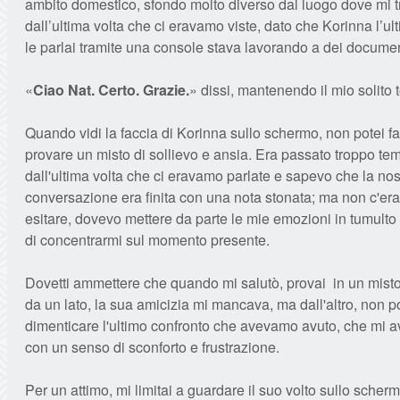
ambito domestico, sfondo molto diverso dal luogo dove mi t
dall’ultima volta che ci eravamo viste, dato che Korinna l’ul
le parlai tramite una console stava lavorando a dei documen
«
Ciao Nat. Certo. Grazie.
» dissi, mantenendo il mio solito 
Quando vidi la faccia di Korinna sullo schermo, non potei f
provare un misto di sollievo e ansia. Era passato troppo te
dall'ultima volta che ci eravamo parlate e sapevo che la nos
conversazione era finita con una nota stonata; ma non c'er
esitare, dovevo mettere da parte le mie emozioni in tumulto 
di concentrarmi sul momento presente.
Dovetti ammettere che quando mi salutò, provai in un misto
da un lato, la sua amicizia mi mancava, ma dall'altro, non 
dimenticare l'ultimo confronto che avevamo avuto, che mi a
con un senso di sconforto e frustrazione.
Per un attimo, mi limitai a guardare il suo volto sullo scher