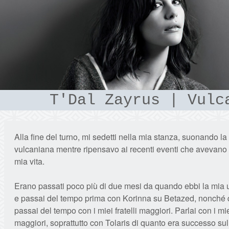
T'Dal Zayrus | Vulc
Alla fine del turno, mi sedetti nella mia stanza, suonando l
vulcaniana mentre ripensavo ai recenti eventi che avevano 
mia vita.
Erano passati poco più di due mesi da quando ebbi la mia u
e passai del tempo prima con Korinna su Betazed, nonché
passai del tempo con i miei fratelli maggiori. Parlai con i miei
maggiori, soprattutto con Tolaris di quanto era successo su