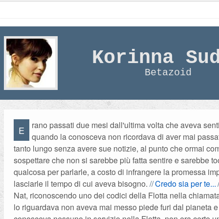
Korinna Su
Betazoid
rano passati due mesi dall'ultima volta che aveva sent
E
quando la conosceva non ricordava di aver mai passa
tanto lungo senza avere sue notizie, al punto che ormai co
sospettare che non si sarebbe più fatta sentire e sarebbe toc
qualcosa per parlarle, a costo di infrangere la promessa impl
lasciarle il tempo di cui aveva bisogno.
Credo sia per te...
Nat, riconoscendo uno dei codici della Flotta nella chiamat
lo riguardava non aveva mai messo piede furi dal pianeta 
conosceva nessuno in servizio nella Flotta, non era certo 