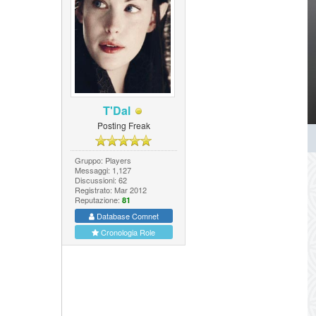
T'Dal
Posting Freak
Gruppo: Players
Messaggi: 1,127
Discussioni: 62
Registrato: Mar 2012
Reputazione:
81
Database Comnet
Cronologia Role