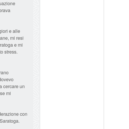
tuazione
mbrava
iori e alle
ane, mi resi
ratoga e mi
to stress.
erano
 dovevo
 a cercare un
 se mi
ederazione con
 Saratoga.