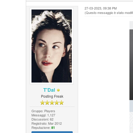
27-03-2023, 09:38 PM
(Questo messaggio è stato modific
T'Dal
Posting Freak
Gruppo: Players
Messaggi: 1,127
Discussioni: 62
Registrato: Mar 2012
Reputazione:
81