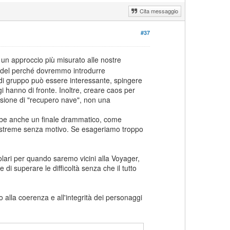
Cita messaggio
#37
un approccio più misurato alle nostre
a del perché dovremmo introdurre
a di gruppo può essere interessante, spingere
i hanno di fronte. Inoltre, creare caos per
sione di "recupero nave", non una
ebbe anche un finale drammatico, come
i estreme senza motivo. Se esageriamo troppo
acolari per quando saremo vicini alla Voyager,
 di superare le difficoltà senza che il tutto
alla coerenza e all'integrità dei personaggi