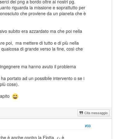
rci dei png a bordo oltre ai nostri pg.
nto riguarda la missione e soprattutto per
conosciuto che proviene da un pianeta che è
ivo subito era azzardato ma che poi nella
re poi, ma mettere di tutto e di più nella
 qualcosa di grande verso la fine, così che
l'ingegnere ma hanno avuto il problema
a portato ad un possibile intervento o se i
 più cose).
capito
Cita messaggio
#33
e è anche contro la Flotta. <- è