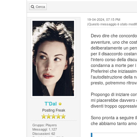
Cerca
19-04-2024, 07:15 PM
(Questo messaggio è stato modific
Devo dire che concordo
avventure, uno che cost
deliberatamente un perso
per il disaccordo costan
l'intero corso della di
condanna a morte per i 
Preferirei che iniziass
l'autodistruzione della
presto, potremmo ritrova
Propongo di iniziare con 
mi piacerebbe davvero che
T'Dal
diventi troppo oppressiv
Posting Freak
Sono pronta a seguire i
che abbiamo tanto amo
Gruppo: Players
Messaggi: 1,127
Discussioni: 62