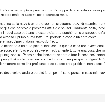
i fare casino, mi piace però non uscire troppo dal contesto se fosse po
n ricordo male, in caso mi sono espressa male.
nza ma se la nave è un prototipo non si avranno pezzi di ricambio tranq
e qualche pericolo e problema attuale e poi nel Quadrante delta, incontr
erty in quel caso può anche essere distrutta perché tanto ci sarebbe un'
bbe almeno il primo punto fatto. Poi portarla a casa è un altro conto.
e inseguimenti, danni, esplosioni ecc.
re la missione è un altro paio di maniche, in questo caso non avevo capito
e eccedere trovo e poi risolvere magicamente tutto, è una cosa che mi 
 puntigliosa io. Posso anche lasciarmi andare e fare le cose così com
puntigliosi ma in caso preciso che lo posso fare per quanto riguarda l'
i rimanere come l'ho prefissato e se questo crea problemi non posso farc
pire dove volete andare perché io un po' mi sono persa, in caso mi mu