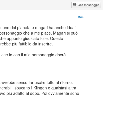
Cita messaggio
#36
mo uno dal pianeta e magari ha anche ideali
un personaggio che a me piace. Magari si può
rché appunto giudicato folle. Questo
ebbe più fattibile da inserire.
o che io con il mio personaggio dovrò
avrebbe senso far uscire tutto al ritorno.
rabili sbucano I Klingon o qualsiasi altra
rovo più adatto al dopo. Poi ovviamente sono