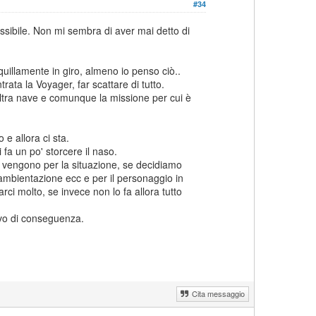
#34
ssibile. Non mi sembra di aver mai detto di
uillamente in giro, almeno io penso ciò..
ata la Voyager, far scattare di tutto.
altra nave e comunque la missione per cui è
 e allora ci sta.
fa un po' storcere il naso.
e vengono per la situazione, se decidiamo
ambientazione ecc e per il personaggio in
i molto, se invece non lo fa allora tutto
ovo di conseguenza.
Cita messaggio