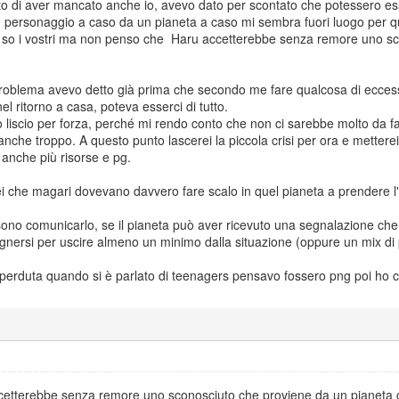
o di aver mancato anche io, avevo dato per scontato che potessero esse
ersonaggio a caso da un pianeta a caso mi sembra fuori luogo per qua
on so i vostri ma non penso che Haru accetterebbe senza remore uno s
problema avevo detto già prima che secondo me fare qualcosa di eccess
l ritorno a casa, poteva esserci di tutto.
o liscio per forza, perché mi rendo conto che non ci sarebbe molto da fa
che troppo. A questo punto lascerei la piccola crisi per ora e metterei
anche più risorse e pg.
ei che magari dovevano davvero fare scalo in quel pianeta a prendere 
ono comunicarlo, se il pianeta può aver ricevuto una segnalazione che h
gnersi per uscire almeno un minimo dalla situazione (oppure un mix di
sperduta quando si è parlato di teenagers pensavo fossero png poi ho 
etterebbe senza remore uno sconosciuto che proviene da un pianeta ch