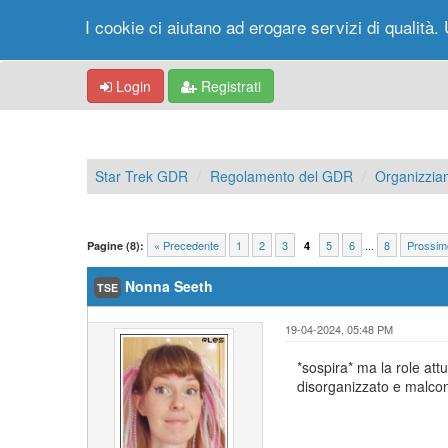
I cookie ci aiutano ad erogare servizi di qualità. 
Login
Registrati
Star Trek GDR
Regolamento del GDR
Organizzia
« Precedente
1
2
3
5
6
...
8
Prossim
Pagine (8):
4
Nonna Seeth
TSE
19-04-2024, 05:48 PM
*sospira* ma la role at
disorganizzato e malco