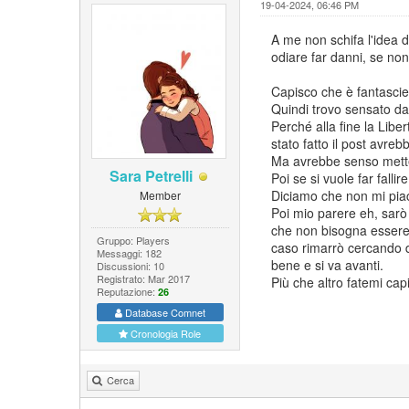
19-04-2024, 06:46 PM
A me non schifa l'idea d
odiare far danni, se no
Capisco che è fantascie
Quindi trovo sensato dar
Perché alla fine la Lib
stato fatto il post avre
Ma avrebbe senso metter
Sara Petrelli
Poi se si vuole far falli
Diciamo che non mi piac
Member
Poi mio parere eh, sarò
che non bisogna essere 
Gruppo: Players
caso rimarrò cercando d
Messaggi: 182
bene e si va avanti.
Discussioni: 10
Registrato: Mar 2017
Più che altro fatemi ca
Reputazione:
26
Database Comnet
Cronologia Role
Cerca