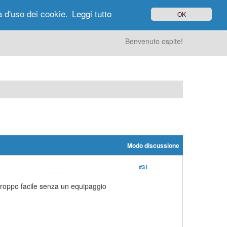
à d'uso dei cookie.
Leggi tutto
OK
gi di Oggi
Ricerca
Utenti
Altro
Benvenuto ospite!
Modo discussione
#31
 troppo facile senza un equipaggio