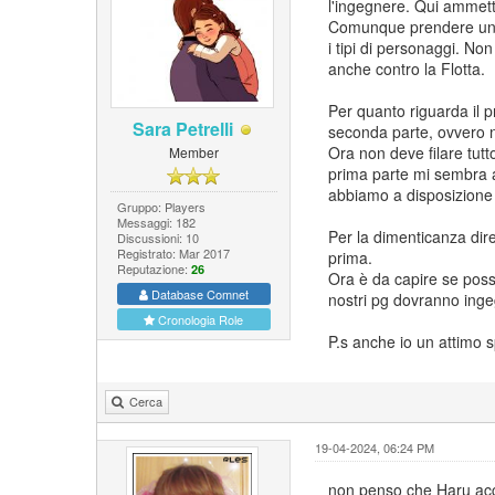
l'ingegnere. Qui ammett
Comunque prendere un p
i tipi di personaggi. N
anche contro la Flotta.
Per quanto riguarda il 
Sara Petrelli
seconda parte, ovvero ne
Ora non deve filare tutt
Member
prima parte mi sembra an
abbiamo a disposizione 
Gruppo: Players
Messaggi: 182
Per la dimenticanza dir
Discussioni: 10
Registrato: Mar 2017
prima.
Reputazione:
26
Ora è da capire se poss
Database Comnet
nostri pg dovranno inge
Cronologia Role
P.s anche io un attimo 
Cerca
19-04-2024, 06:24 PM
non penso che Haru acc