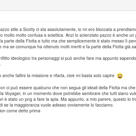
pazzo stile a Scotty ci sta assolutamente, io mi ero bloccata a prendia
 ero molto molto confusa e sciettica. Anzi lo scienziato pazzo è anche 
 fa parte della Flotta e tutto ma che semplicemente è stato messo lì pe
ma se comunque ha ottenuto molti meriti e fa parte della Flotta già sar
conflitto ideologico tra personaggi si può anche fare ma appunto sapend
o.
ò anche fallire la missione e rifarla, cioè mi basta solo capire
non ci può essere qualcuno che non segua gli ideali della Flotta ma che 
a Voyager, in un momento dove potrebbe sembrare che tutti siano vulne
i è stato un png a fare la spia. Ma appunto, a mio parere, questo lo t
ndi se la maggioranza vuole adesso ovviamente lo facciamo.
ation come detto prima