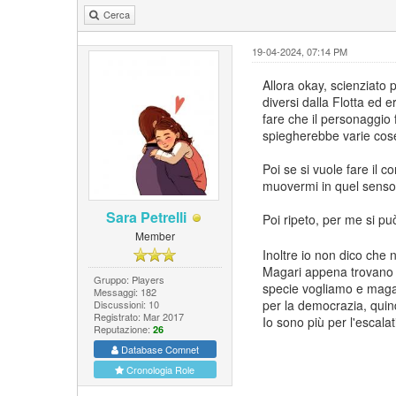
Cerca
19-04-2024, 07:14 PM
Allora okay, scienziato 
diversi dalla Flotta ed
fare che il personaggio
spiegherebbe varie cose 
Poi se si vuole fare il 
muovermi in quel sens
Sara Petrelli
Poi ripeto, per me si pu
Member
Inoltre io non dico che 
Magari appena trovano l
Gruppo: Players
specie vogliamo e magar
Messaggi: 182
per la democrazia, qui
Discussioni: 10
Registrato: Mar 2017
Io sono più per l'escal
Reputazione:
26
Database Comnet
Cronologia Role