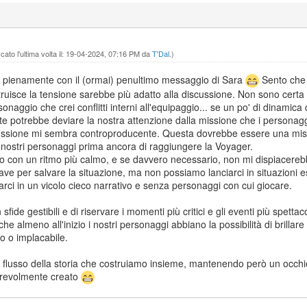
ato l'ultima volta il: 19-04-2024, 07:16 PM da
T'Dal
.)
 pienamente con il (ormai) penultimo messaggio di Sara
Sento che 
ruisce la tensione sarebbe più adatto alla discussione. Non sono cert
naggio che crei conflitti interni all'equipaggio... se un po' di dinamic
te potrebbe deviare la nostra attenzione dalla missione che i personagg
scussione mi sembra controproducente. Questa dovrebbe essere una mis
nostri personaggi prima ancora di raggiungere la Voyager.
imo con un ritmo più calmo, e se davvero necessario, non mi dispiacer
 nave per salvare la situazione, ma non possiamo lanciarci in situazion
rci in un vicolo cieco narrativo e senza personaggi con cui giocare.
sfide gestibili e di riservare i momenti più critici e gli eventi più spett
 almeno all'inizio i nostri personaggi abbiano la possibilità di brillare e
o o implacabile.
l flusso della storia che costruiamo insieme, mantenendo però un occhio 
revolmente creato