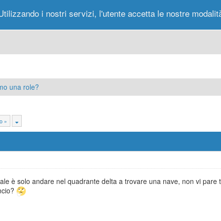
Utilizzando i nostri servizi, l'utente accetta le nostre modalit
Portale
Forum
Nuovi Messaggi
Messag
mo una role?
o »
tuale è solo andare nel quadrante delta a trovare una nave, non vi pare
ncio?