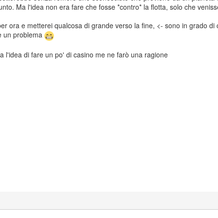
nto. Ma l'idea non era fare che fosse *contro* la flotta, solo che venis
i per ora e metterei qualcosa di grande verso la fine, <- sono in grado di
be un problema
ifa l'idea di fare un po' di casino me ne farò una ragione