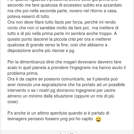
secondo me fare qualcosa di eccessivo subito era azzardato
ma che poi nella seconda parte, ovvero nel ritorno a casa,
poteva esserci di tutto.
Ora non deve filare tutto liscio per forza, perché mi rendo
conto che non ci sarebbe molto da fare poi, ma mettere di
tutto e di più nella prima parte mi sembra anche troppo. A
questo punto lascerei la piccola crisi per ora e metterei
qualcosa di grande verso la fine, così che abbiamo a
disposizione anche più risorse e pg.
Per la dimenticanza direi che magari dovevano davvero fare
scalo in quel pianeta a prendere l'ingegnere ma hanno avuto il
problema prima.
Ora è da capire se possono comunicarlo, se il pianeta può
aver ricevuto una segnalazione che ha portato ad un possibile
intervento o se i nostri pg dovranno ingegnersi per uscire
almeno un minimo dalla situazione (oppure un mix di più
cose).
P.s anche io un attimo sperduta quando si è parlato di
teenagers pensavo fossero png poi ho capito