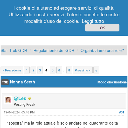
I cookie ci aiutano ad erogare servizi di qualità.
Utilizzando i nostri servizi, l'utente accetta le nostre
modalità d'uso dei cookie.
Leggi tutto
Login
Registrati
OK
Star Trek GDR
Regolamento del GDR
Organizziamo una role?
« Precedente
1
2
3
5
6
...
8
Prossimo »
4
Nonna Seeth
Modo discussione
TSE
@Les
Posting Freak
19-04-2024, 05:48 PM
#31
*sospira* ma la role attuale è solo andare nel quadrante delta