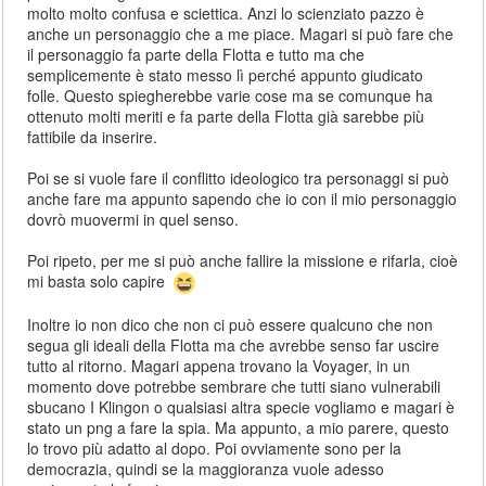
molto molto confusa e sciettica. Anzi lo scienziato pazzo è
anche un personaggio che a me piace. Magari si può fare che
il personaggio fa parte della Flotta e tutto ma che
semplicemente è stato messo lì perché appunto giudicato
folle. Questo spiegherebbe varie cose ma se comunque ha
ottenuto molti meriti e fa parte della Flotta già sarebbe più
fattibile da inserire.
Poi se si vuole fare il conflitto ideologico tra personaggi si può
anche fare ma appunto sapendo che io con il mio personaggio
dovrò muovermi in quel senso.
Poi ripeto, per me si può anche fallire la missione e rifarla, cioè
mi basta solo capire
Inoltre io non dico che non ci può essere qualcuno che non
segua gli ideali della Flotta ma che avrebbe senso far uscire
tutto al ritorno. Magari appena trovano la Voyager, in un
momento dove potrebbe sembrare che tutti siano vulnerabili
sbucano I Klingon o qualsiasi altra specie vogliamo e magari è
stato un png a fare la spia. Ma appunto, a mio parere, questo
lo trovo più adatto al dopo. Poi ovviamente sono per la
democrazia, quindi se la maggioranza vuole adesso