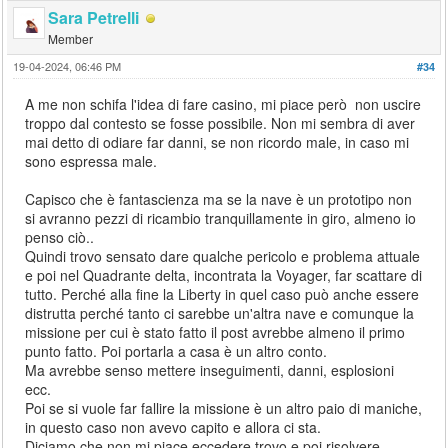
Sara Petrelli
Member
19-04-2024, 06:46 PM
#34
A me non schifa l'idea di fare casino, mi piace però non uscire
troppo dal contesto se fosse possibile. Non mi sembra di aver
mai detto di odiare far danni, se non ricordo male, in caso mi
sono espressa male.
Capisco che è fantascienza ma se la nave è un prototipo non
si avranno pezzi di ricambio tranquillamente in giro, almeno io
penso ciò..
Quindi trovo sensato dare qualche pericolo e problema attuale
e poi nel Quadrante delta, incontrata la Voyager, far scattare di
tutto. Perché alla fine la Liberty in quel caso può anche essere
distrutta perché tanto ci sarebbe un'altra nave e comunque la
missione per cui è stato fatto il post avrebbe almeno il primo
punto fatto. Poi portarla a casa è un altro conto.
Ma avrebbe senso mettere inseguimenti, danni, esplosioni
ecc.
Poi se si vuole far fallire la missione è un altro paio di maniche,
in questo caso non avevo capito e allora ci sta.
Diciamo che non mi piace eccedere trovo e poi risolvere