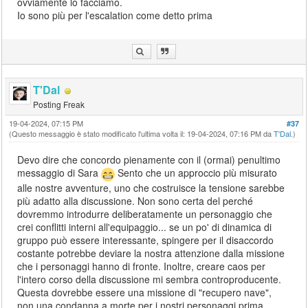
ovviamente lo facciamo.
Io sono più per l'escalation come detto prima
T'Dal
Posting Freak
19-04-2024, 07:15 PM
#37
(Questo messaggio è stato modificato l'ultima volta il: 19-04-2024, 07:16 PM da
T'Dal
.)
Devo dire che concordo pienamente con il (ormai) penultimo
messaggio di Sara
Sento che un approccio più misurato
alle nostre avventure, uno che costruisce la tensione sarebbe
più adatto alla discussione. Non sono certa del perché
dovremmo introdurre deliberatamente un personaggio che
crei conflitti interni all'equipaggio... se un po' di dinamica di
gruppo può essere interessante, spingere per il disaccordo
costante potrebbe deviare la nostra attenzione dalla missione
che i personaggi hanno di fronte. Inoltre, creare caos per
l'intero corso della discussione mi sembra controproducente.
Questa dovrebbe essere una missione di "recupero nave",
non una condanna a morte per i nostri personaggi prima