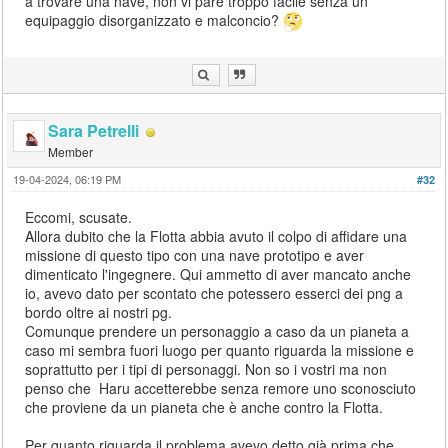
a trovare una nave, non vi pare troppo facile senza un
equipaggio disorganizzato e malconcio?
Sara Petrelli
Member
19-04-2024, 06:19 PM
#32
Eccomi, scusate.
Allora dubito che la Flotta abbia avuto il colpo di affidare una
missione di questo tipo con una nave prototipo e aver
dimenticato l'ingegnere. Qui ammetto di aver mancato anche
io, avevo dato per scontato che potessero esserci dei png a
bordo oltre ai nostri pg.
Comunque prendere un personaggio a caso da un pianeta a
caso mi sembra fuori luogo per quanto riguarda la missione e
soprattutto per i tipi di personaggi. Non so i vostri ma non
penso che Haru accetterebbe senza remore uno sconosciuto
che proviene da un pianeta che è anche contro la Flotta.
Per quanto riguarda il problema avevo detto già prima che