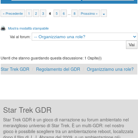
« Precedente
1
2
3
5
6
...
8
Prossimo »
4
Mostra modalità stampabile
Vai al forum:
Utenti che stanno guardando questa discussione: 1 Ospite(i)
Star Trek GDR
Regolamento del GDR
Organizziamo una role?
Star Trek GDR
Star Trek GDR è un gioco di narrazione su forum ambientato nel
meraviglioso universo di Star Trek. È un multi-GDR: nel nostro
gioco è possibile scegliere tra un ambientazione reboot, localizzata
dopo il film di J. J. Abrams del 2009, o un ambientazione più