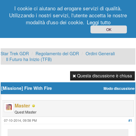
I cookie ci aiutano ad erogare servizi di qualità.
Utilizzando i nostri servizi, l'utente accetta le nostre
modalità d'uso dei cookie.
Leggi tutto
Login
Registrati
OK
Star Trek GDR
Regolamento del GDR
Ordini Generali
Il Futuro ha Inizio (TFB)
Questa discussione è chiusa
[Missione] Fire With Fire
Modo discussione
Master
Quest Master
07-10-2014, 09:58 PM
#1