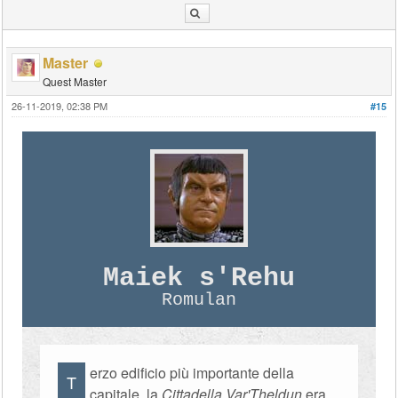
Master
Quest Master
26-11-2019, 02:38 PM
#15
Maiek s'Rehu
Romulan
erzo edificio più importante della
T
capitale, la
Cittadella Var'Theldun
era