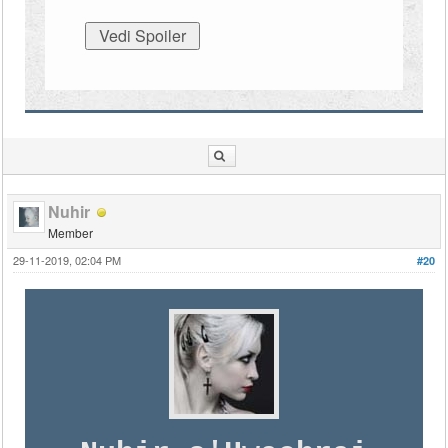
Nuhir
Member
29-11-2019, 02:04 PM
#20