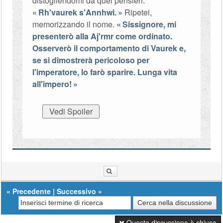
distogliendomi da quei pensieri.
Rh'vaurek s'Annhwi.
Ripetei,
memorizzando il nome.
Sissignore, mi
presenterò alla Aj'rmr come ordinato.
Osserverò il comportamento di Vaurek e,
se si dimostrerà pericoloso per
l'imperatore, lo farò sparire. Lunga vita
all'impero!
«
Precedente
|
Successivo
»
Questa discussione è chiusa