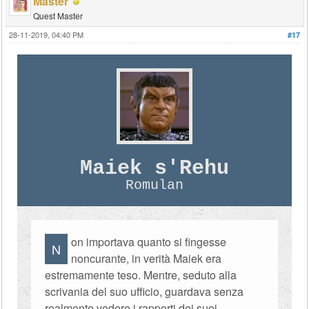
Master
Quest Master
28-11-2019, 04:40 PM
#17
Maiek s'Rehu
Romulan
on importava quanto si fingesse
N
noncurante, in verità Maiek era
estremamente teso. Mentre, seduto alla
scrivania del suo ufficio, guardava senza
realmente vedere i rapporti dei suoi