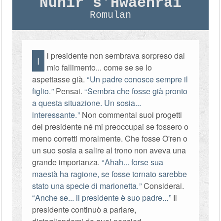
Nuhir s'Hwaehrai
Romulan
l presidente non sembrava sorpreso dal
I
mio fallimento... come se se lo
aspettasse già.
Un padre conosce sempre il
figlio.
Pensai.
Sembra che fosse già pronto
a questa situazione. Un sosia...
interessante.
Non commentai suoi progetti
del presidente né mi preoccupai se fossero o
meno corretti moralmente. Che fosse O'ren o
un suo sosia a salire al trono non aveva una
grande importanza.
Ahah... forse sua
maestà ha ragione, se fosse tornato sarebbe
stato una specie di marionetta.
Considerai.
Anche se... il presidente è suo padre...
Il
presidente continuò a parlare,