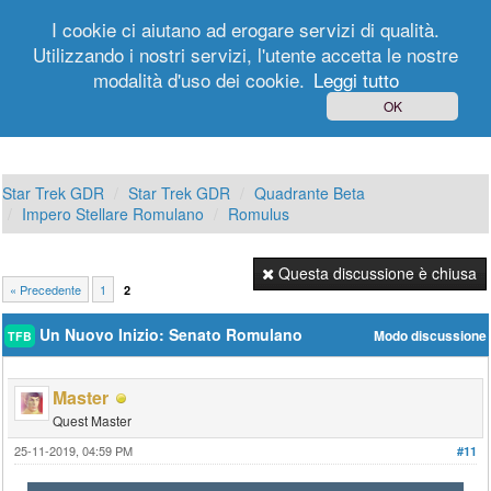
I cookie ci aiutano ad erogare servizi di qualità.
Utilizzando i nostri servizi, l'utente accetta le nostre
modalità d'uso dei cookie.
Leggi tutto
Login
Registrati
OK
Star Trek GDR
Star Trek GDR
Quadrante Beta
Impero Stellare Romulano
Romulus
Questa discussione è chiusa
« Precedente
1
2
Un Nuovo Inizio: Senato Romulano
Modo discussione
TFB
Master
Quest Master
25-11-2019, 04:59 PM
#11