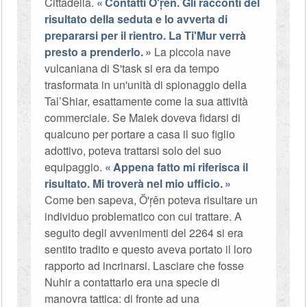
Cittadella.
Contatti Ŏ'ŗên. Gli racconti del
risultato della seduta e lo avverta di
prepararsi per il rientro. La Ti'Mur verrà
presto a prenderlo.
La piccola nave
vulcaniana di S'task si era da tempo
trasformata in un'unità di spionaggio della
Tal’Shiar, esattamente come la sua attività
commerciale. Se Maiek doveva fidarsi di
qualcuno per portare a casa il suo figlio
adottivo, poteva trattarsi solo del suo
equipaggio.
Appena fatto mi riferisca il
risultato. Mi troverà nel mio ufficio.
Come ben sapeva, Ŏ'ŗên poteva risultare un
individuo problematico con cui trattare. A
seguito degli avvenimenti del 2264 si era
sentito tradito e questo aveva portato il loro
rapporto ad incrinarsi. Lasciare che fosse
Nuhir a contattarlo era una specie di
manovra tattica: di fronte ad una