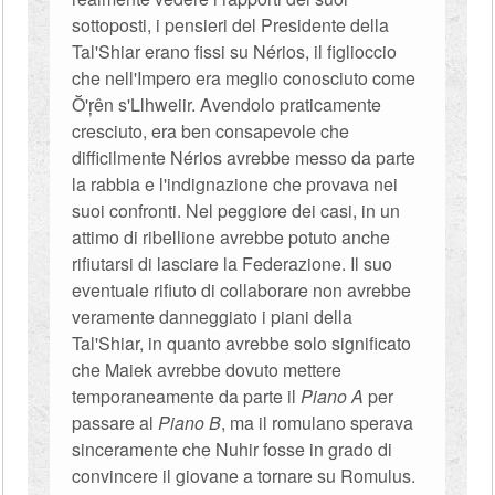
sottoposti, i pensieri del Presidente della
Tal'Shiar erano fissi su Nérios, il figlioccio
che nell'Impero era meglio conosciuto come
Ŏ'ŗên s'Llhweiir. Avendolo praticamente
cresciuto, era ben consapevole che
difficilmente Nérios avrebbe messo da parte
la rabbia e l'indignazione che provava nei
suoi confronti. Nel peggiore dei casi, in un
attimo di ribellione avrebbe potuto anche
rifiutarsi di lasciare la Federazione. Il suo
eventuale rifiuto di collaborare non avrebbe
veramente danneggiato i piani della
Tal'Shiar, in quanto avrebbe solo significato
che Maiek avrebbe dovuto mettere
temporaneamente da parte il
Piano A
per
passare al
Piano B
, ma il romulano sperava
sinceramente che Nuhir fosse in grado di
convincere il giovane a tornare su Romulus.