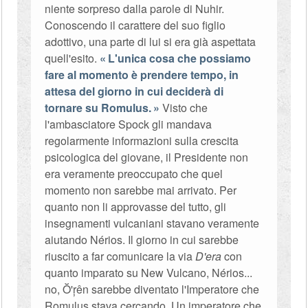
niente sorpreso dalla parole di Nuhir.
Conoscendo il carattere del suo figlio
adottivo, una parte di lui si era già aspettata
quell'esito.
L'unica cosa che possiamo
fare al momento è prendere tempo, in
attesa del giorno in cui deciderà di
tornare su Romulus.
Visto che
l'ambasciatore Spock gli mandava
regolarmente informazioni sulla crescita
psicologica del giovane, il Presidente non
era veramente preoccupato che quel
momento non sarebbe mai arrivato. Per
quanto non li approvasse del tutto, gli
insegnamenti vulcaniani stavano veramente
aiutando Nérios. Il giorno in cui sarebbe
riuscito a far comunicare la via
D'era
con
quanto imparato su New Vulcano, Nérios...
no, Ŏ'ŗên sarebbe diventato l'Imperatore che
Romulus stava cercando. Un imperatore che