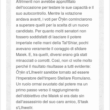
Altrimenti non avrebbe approfittato
dell'occasione per testare le sue capacità e il
suo autocontrollo. Mentre la votazione
andava avanti, i voti per Ŏ'ŗên cominciarono
a superare quelli per la scelta di un nuovo
candidato. Per quanto molti senatori non
fossero soddisfatti di lasciare il potere
imperiale nelle mani della Tal'Shiar, pochi
avevano veramente il coraggio di sfidare
Maiek. E, tra quelli, diversi erano già stati
minacciati o corrotti. Così, non ci volle molto
perché il risultato risultasse a tutti evidente:
Ŏ'ŗên s'Llhweiir sarebbe tornato ad essere
l'Imperatore dell'Impero Stellare Romulano.
Un ruolo ormai svuotato dal potere ma un
primo passo verso il raggiungimento
dell'obbiettivo che Maiek si era dato sin
dall'assassinio del suo caro amico, S'task
s'Llhweiir.