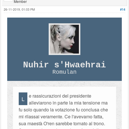
Member
26-11-2019, 01:03 PM
#14
Nuhir s'Hwaehrai
Romulan
e rassicurazioni del presidente
L
alleviarono in parte la mia tensione ma
fu solo quando la votazione fu conclusa che
mi rilassai veramente. Ce l'avevamo fatta,
sua maestà O'ren sarebbe tornato al trono.